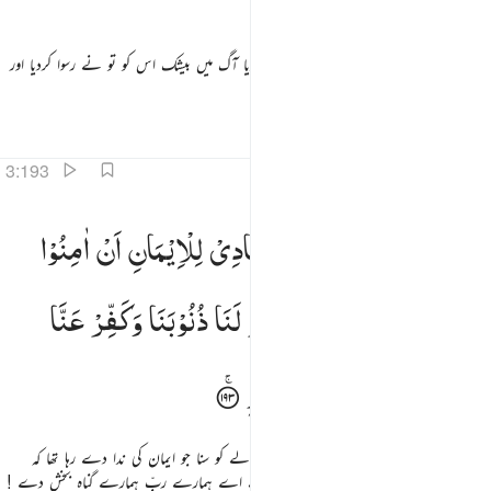
اے ہمارے ربّ ! جس کو تو نے داخل کردیا آگ میں بیشک اس کو تو نے رسوا کردیا اور
ظالموں کے لیے کوئی مددگار نہیں ہوں گے
تفاسیر
اسباق
تدبرات
حدیث
3:193
بنا اننا سمعنا مناديا ينادي للايمان ان امنوا بربكم فامنا ربنا فاغفر لنا ذنوبنا وكفر عنا سيياتنا وتوفنا مع الابرار 
رَبَّنَاۤ
اِنَّنَا
سَمِعْنَا
مُنَادِیًا
یُّنَادِیْ
لِلْاِیْمَانِ
اَنْ
اٰمِنُوْا
َّبَّنَآ إِنَّنَا سَمِعْنَا مُنَادِيًۭا يُنَادِى لِلْإِيمَـٰنِ أَنْ ءَامِنُوا۟ بِرَبِّكُمْ فَـَٔامَنَّا ۚ رَبَّنَا فَٱغْفِرْ لَنَا ذُنُوبَنَا وَكَفِّرْ عَنَّا سَيِّـَٔاتِنَا وَتَوَفَّنَا مَعَ ٱلْ
بِرَبِّكُمْ
فَاٰمَنَّا ۖۗ
رَبَّنَا
فَاغْفِرْ
لَنَا
ذُنُوْبَنَا
وَكَفِّرْ
عَنَّا
سَیِّاٰتِنَا
وَتَوَفَّنَا
مَعَ
الْاَبْرَارِ
اے ہمارے ربّ ! ہم نے ایک پکارنے والے کو سنا جو ایمان کی ندا دے رہا تھا کہ
ایمان لاؤ اپنے رب پر تو ہم ایمان لے آئے اے ہمارے ربّ ہمارے گناہ بخش دے !