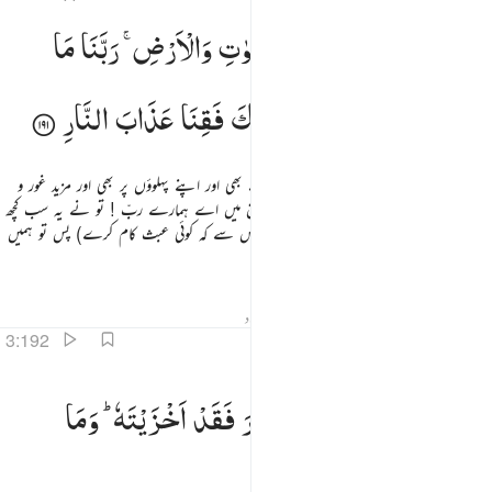
وَیَتَفَكَّرُوْنَ
فِیْ
خَلْقِ
السَّمٰوٰتِ
وَالْاَرْضِ ۚ
رَبَّنَا
مَا
خَلَقْتَ
هٰذَا
بَاطِلًا ۚ
سُبْحٰنَكَ
فَقِنَا
عَذَابَ
النَّارِ
جو اللہ کا ذکر کرتے رہتے ہیں کھڑے بھی بیٹھے بھی اور اپنے پہلوؤں پر بھی اور مزید غور و
فکر کرتے رہتے ہیں آسمانوں اور زمین کی تخلیق میں اے ہمارے ربّ ! تو نے یہ سب کچھ
بےمقصد تو پیدا نہیں کیا ہے تو پاک ہے (اس سے کہ کوئی عبث کام کرے) پس تو ہمیں
دوزخ کے عذاب سے بچا !
تفاسیر
اسباق
تدبرات
حدیث
متعلقہ مواد
3:192
بنا انك من تدخل النار فقد اخزيته وما للظالمين من انصار ١٩٢
رَبَّنَاۤ
اِنَّكَ
مَنْ
تُدْخِلِ
النَّارَ
فَقَدْ
اَخْزَیْتَهٗ ؕ
وَمَا
َبَّنَآ إِنَّكَ مَن تُدْخِلِ ٱلنَّارَ فَقَدْ أَخْزَيْتَهُۥ ۖ وَمَا لِلظَّـٰلِمِينَ مِنْ أَنصَارٍۢ ١٩٢
لِلظّٰلِمِیْنَ
مِنْ
اَنْصَارٍ