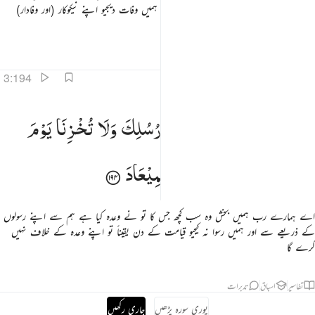
اور ہماری برائیاں ہم سے دور کر دے ! اور ہمیں وفات دیجیو اپنے نیکوکار (اور وفادار)
بندوں کے ساتھ
تفاسیر
اسباق
تدبرات
3:194
بنا واتنا ما وعدتنا على رسلك ولا تخزنا يوم القيامة انك لا تخلف الميعاد ١٩٤
رَبَّنَا
وَاٰتِنَا
مَا
وَعَدْتَّنَا
عَلٰی
رُسُلِكَ
وَلَا
تُخْزِنَا
یَوْمَ
َبَّنَا وَءَاتِنَا مَا وَعَدتَّنَا عَلَىٰ رُسُلِكَ وَلَا تُخْزِنَا يَوْمَ ٱلْقِيَـٰمَةِ ۗ إِنَّكَ لَا تُخْلِفُ ٱلْمِيعَادَ ١٩٤
الْقِیٰمَةِ ؕ
اِنَّكَ
لَا
تُخْلِفُ
الْمِیْعَادَ
اے ہمارے رب ہمیں بخش وہ سب کچھ جس کا تو نے وعدہ کیا ہے ہم سے اپنے رسولوں
کے ذریعے سے اور ہمیں رسوا نہ کیجیو قیامت کے دن یقیناً تو اپنے وعدہ کے خلاف نہیں
کرے گا
تفاسیر
اسباق
تدبرات
پوری سورہ پڑھیں
جاری رکھیں