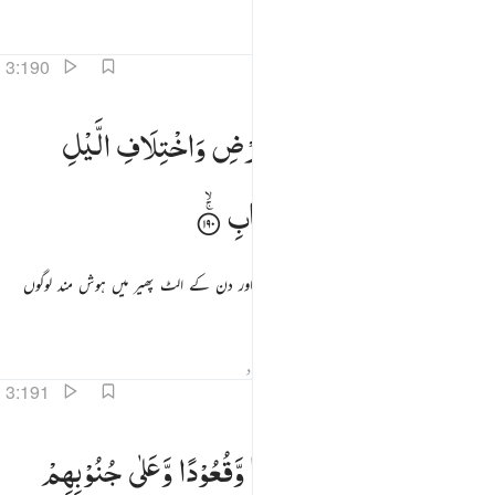
تفاسیر
اسباق
تدبرات
3:190
ن في خلق السماوات والارض واختلاف الليل والنهار لايات لاولي الالباب ١٩٠
اِنَّ
فِیْ
خَلْقِ
السَّمٰوٰتِ
وَالْاَرْضِ
وَاخْتِلَافِ
الَّیْلِ
ِنَّ فِى خَلْقِ ٱلسَّمَـٰوَٰتِ وَٱلْأَرْضِ وَٱخْتِلَـٰفِ ٱلَّيْلِ وَٱلنَّهَارِ لَـَٔايَـٰتٍۢ لِّأُو۟لِى ٱلْأَلْبَـٰبِ ١٩٠
وَالنَّهَارِ
لَاٰیٰتٍ
لِّاُولِی
الْاَلْبَابِ
یقیناً آسمانوں اور زمین کی تخلیق میں اور رات اور دن کے الٹ پھیر میں ہوش مند لوگوں
کے لیے نشانیاں ہیں
تفاسیر
اسباق
تدبرات
حدیث
متعلقہ مواد
3:191
لذين يذكرون الله قياما وقعودا وعلى جنوبهم ويتفكرون في خلق السماوات والارض ربنا ما خلقت هاذا باطلا سبحانك
الَّذِیْنَ
یَذْكُرُوْنَ
اللّٰهَ
قِیٰمًا
وَّقُعُوْدًا
وَّعَلٰی
جُنُوْبِهِمْ
لَّذِينَ يَذْكُرُونَ ٱللَّهَ قِيَـٰمًۭا وَقُعُودًۭا وَعَلَىٰ جُنُوبِهِمْ وَيَتَفَكَّرُونَ فِى خَلْقِ ٱلسَّمَـٰوَٰتِ وَٱلْأَرْضِ رَبَّنَا مَا خَلَقْتَ