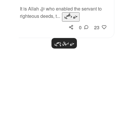
It is Allah ﷻ who enabled the servant to
righteous deeds, t...
مزید دیکھیں
0
23
مزید اسباق پڑھیں