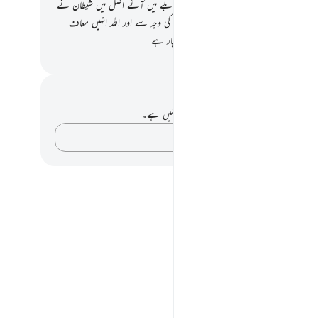
اس دن جب دو گروہ ایک دوسرے کے مقابلے میں آئے اصل میں شیطان نے
ے پاؤں پھسلا دیے تھے ان کے بعض افعال کی وجہ سے اور اللہ انہیں معاف
 ہے یقیناً اللہ تعالیٰ معاف فرمانے والا اور بردبار ہے
القرآن (ڈاکٹر اسرار احمد)
 اور عکاسی۔
ے پاس اس آیت پر کوئی نوٹ یا عکاسی نہیں ہے۔
اپنے خیالات کو پکڑو…