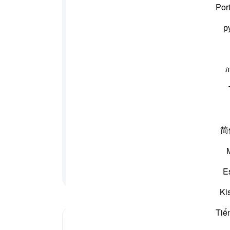
گئے 
Por
ُمْ ؕ
وَاللّٰهُ
عَلِیْمٌۢ
بِذَاتِ
الصُّدُوْرِ
ان ک
р
کرچکا
-
بیان 
ภ
نوٹس
جو تم میں سے ایک گروہ پر طاری ہوگئی اور ایک گروہ ایسا تھا
آپ ک
الت والے گمان کر رہے تھے وہ کہہ رہے تھے کہ ہمارے
للہ کے اختیار میں ہے (اے نبی ﷺ یہ اپنے دل میں وہ بات
گر اختیار میں ہمارا بھی کچھ حصہ ہوتا تو ہم یہاں نہ
ھی جن لوگوں کا قتل ہونا مقدر تھا وہ اپنی قتل
简
سے آزمالے جو کچھ تمہارے سینوں میں تھا اور تاکہ وہ بالکل
کے اندر مخفی باتوں کو بھی جانتا ہے
پڑھنا جاری رکھیں
E
Ki
Tiế