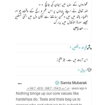
تلواروں کے سایہ میں ایمان کی جانچ ٭٭
اللہ تعالیٰ نے اپنے بندوں پر اس غم و رنج کے وقت جو احسان فرمایا تھ
ہتھیار ہاتھ میں ہیں دشمن سامنے ہے لیکن دل میں اتنی تسکین ہے کہ آنک
جیسے سورۃ الانفال میں بدر ک
…
مزید پڑھیں
قیراط دیکھیں
اس آیت میں ہے۔ 2 جنکچرز
اسباق
Samia Mubarak
4 years ago
·
حوالہ
آیت 154:3، 168:7، 42:6، 94:7
Nothing brings up our core values like
hardships do. Tests and trials beg us to
answer who and what we truly submit to.