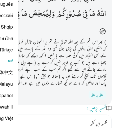
tuguês
اللّٰهُ
مَا
فِیْ
صُدُوْرِكُمْ
وَلِیُمَحِّصَ
مَا
فِیْ
قُلُوْبِك
усский
Shqip
าษาไทย
) پھر اس غم کے بعد اللہ تعالیٰ نے تم پر اطمینان نازل فرمایا یعنی نیند 
کہ جنہیں اپنی جانوں کی پڑی ہوئی تھی وہ اللہ کے بارے میں ناحق جہ
Türkçe
لیے بھی اختیار میں کوئی حصہ ہے یا نہیں ؟ کہہ دیجیے کہ سارا معاملہ ا
اردو
چھپا رہے ہیں جو آپ پر ظاہر نہیں کر رہے یہ (اپنے دل میں) کہتے ہیں کہ ا
مارے جاتے ان سے کہیے اگر تم سب کے سب اپنے گھروں میں ہوتے تب ب
体中文
گاہوں تک پہنچ کر رہتے اور یہ (معاملہ جو پیش آیا) اس لیے تھا کہ اللہ ا
پاک اور خالص کر دے جو کچھ تمہارے دلوں میں ہے اور اللہ تعالیٰ سینوں 
Melayu
spañol
لفظ بہ لفظ
swahili
تفسیر پڑھیں
ng Việt
تفسیر ابنِ کثیر