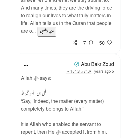
And many times, they are the driving force
to realign our lives to what truly matters in
life. Allah tells us in the Quran that people
are o...
مزید دیکھیں
7
50
Abu Bakr Zoud
5 years ago
·
حوالہ
آیت 154:3
Allah ﷻ says:
قُل إِنَّ الأَمرَ كُلَّهُ لِلَّهِ
'Say, 'Indeed, the matter (every matter)
completely belongs to Allah.'
It is Allah who enabled the servant to
repent, then He ﷻ accepted it from him.