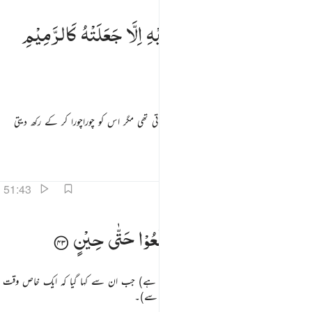
ا تذر من شيء اتت عليه الا جعلته كالرميم ٤٢
مَا
تَذَرُ
مِنْ
شَیْءٍ
اَتَتْ
عَلَیْهِ
اِلَّا
جَعَلَتْهُ
كَالرَّمِیْمِ
َا تَذَرُ مِن شَىْءٍ أَتَتْ عَلَيْهِ إِلَّا جَعَلَتْهُ كَٱلرَّمِيمِ ٤٢
وہ نہیں چھوڑتی تھی کسی شے کو جس پر وہ آجاتی تھی مگر اس کو چوراچورا کر کے رکھ دیتی
تھی۔
تفاسیر
اسباق
تدبرات
51:43
في ثمود اذ قيل لهم تمتعوا حتى حين ٤٣
وَفِیْ
ثَمُوْدَ
اِذْ
قِیْلَ
لَهُمْ
تَمَتَّعُوْا
حَتّٰی
حِیْنٍ
َفِى ثَمُودَ إِذْ قِيلَ لَهُمْ تَمَتَّعُوا۟ حَتَّىٰ حِينٍۢ ٤٣
اور اسی طرح ثمود کے معاملے میں بھی (نشانی ہے) جب ان سے کہا گیا کہ ایک خاص وقت
تک کے لیے تم فائدہ اٹھا لو (دنیا کی نعمتوں سے)۔