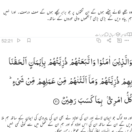
وہ تکیے لگائے بیٹھے ہوں گے ان تختوں پر جو برابر بچھے ہوں گے صف درصف۔ اورا نہیں
ہم بیاہ دیں گے بڑی بڑی آنکھوں والی حوروں کے ساتھ۔
تفاسیر
اسباق
تدبرات
52:21
الذين امنوا واتبعتهم ذريتهم بايمان الحقنا بهم ذريتهم وما التناهم من عملهم من شيء كل امري بما كسب ره
وَالَّذِیْنَ
اٰمَنُوْا
وَاتَّبَعَتْهُمْ
ذُرِّیَّتُهُمْ
بِاِیْمَانٍ
اَلْحَقْنَا
َٱلَّذِينَ ءَامَنُوا۟ وَٱتَّبَعَتْهُمْ ذُرِّيَّتُهُم بِإِيمَـٰنٍ أَلْحَقْنَا بِهِمْ ذُرِّيَّتَهُمْ وَمَآ أَلَتْنَـٰهُم مِّنْ عَمَلِهِم مِّن شَى
بِهِمْ
ذُرِّیَّتَهُمْ
وَمَاۤ
اَلَتْنٰهُمْ
مِّنْ
عَمَلِهِمْ
مِّنْ
شَیْءٍ ؕ
كُلُّ
امْرِىۢ
بِمَا
كَسَبَ
رَهِیْنٌ
اور وہ لوگ جو ایمان لائے اور ان کی اولاد نے بھی ان کی پیروی کی ایمان کے ساتھ ہم ملا
دیں گے ان کے ساتھ ان کی اس اولاد کو اور ہم ان کے عمل میں سے کوئی کمی نہیں
کریں گے۔ ہر انسان اپنی کمائی کے عوض رہن ہوگا۔