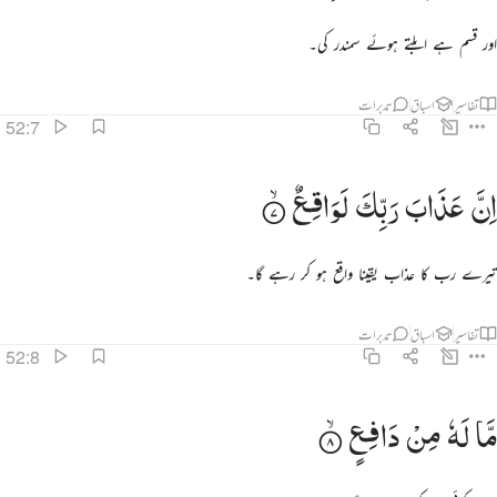
اور قسم ہے ابلتے ہوئے سمندر کی۔
تفاسیر
اسباق
تدبرات
52:7
ن عذاب ربك لواقع ٧
اِنَّ
عَذَابَ
رَبِّكَ
لَوَاقِعٌ
ِنَّ عَذَابَ رَبِّكَ لَوَٰقِعٌۭ ٧
تیرے رب کا عذاب یقینا واقع ہو کر رہے گا۔
تفاسیر
اسباق
تدبرات
52:8
ا له من دافع ٨
مَّا
لَهٗ
مِنْ
دَافِعٍ
َّا لَهُۥ مِن دَافِعٍۢ ٨