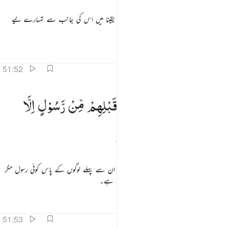
اور اللہ کے ساتھ کوئی دوسرا معبود نہ ٹھہرائو۔ یقینا میں اس کی جانب سے تمہارے لیے
واضح طور پر خبردار کرنے والا ہوں۔
تفاسیر
اسباق
تدبرات
51:52
ذالك ما اتى الذين من قبلهم من رسول الا قالوا ساحر او مجنون ٥٢
كَذٰلِكَ
مَاۤ
اَتَی
الَّذِیْنَ
مِنْ
قَبْلِهِمْ
مِّنْ
رَّسُوْلٍ
اِلَّا
َذَٰلِكَ مَآ أَتَى ٱلَّذِينَ مِن قَبْلِهِم مِّن رَّسُولٍ إِلَّا قَالُوا۟ سَاحِرٌ أَوْ مَجْنُونٌ ٥٢
قَالُوْا
سَاحِرٌ
اَوْ
مَجْنُوْنٌ
۔ } اسی طرح (ہوتا آیا ہے کہ) نہیں آیا تھا ان سے پہلے لوگوں کے پاس کوئی رسول مگر
انہوں نے یہی کہا تھا کہ یہ ساحر ہے یا مجنون ہے۔
تفاسیر
اسباق
تدبرات
51:53