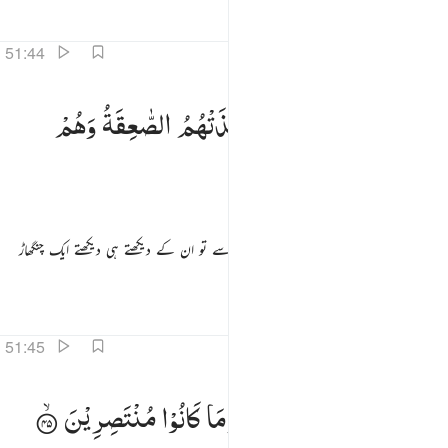
تفاسیر
اسباق
تدبرات
51:44
عتوا عن امر ربهم فاخذتهم الصاعقة وهم ينظرون ٤٤
فَعَتَوْا
عَنْ
اَمْرِ
رَبِّهِمْ
فَاَخَذَتْهُمُ
الصّٰعِقَةُ
وَهُمْ
َعَتَوْا۟ عَنْ أَمْرِ رَبِّهِمْ فَأَخَذَتْهُمُ ٱلصَّـٰعِقَةُ وَهُمْ يَنظُرُونَ ٤٤
یَنْظُرُوْنَ
تو انہوں نے سرکشی کی اپنے رب کے حکم سے تو ان کے دیکھتے ہی دیکھتے ایک چنگھاڑ
نے انہیں آپکڑا۔
تفاسیر
اسباق
تدبرات
قرأت
51:45
ما استطاعوا من قيام وما كانوا منتصرين ٤٥
فَمَا
اسْتَطَاعُوْا
مِنْ
قِیَامٍ
وَّمَا
كَانُوْا
مُنْتَصِرِیْنَ
َمَا ٱسْتَطَـٰعُوا۟ مِن قِيَامٍۢ وَمَا كَانُوا۟ مُنتَصِرِينَ ٤٥