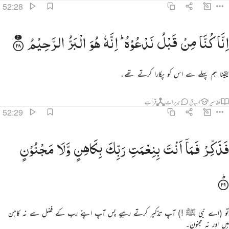
52:28
نا كنا من قبل ندعوه انه هو البر الرحيم ٢٨
اِنَّا
كُنَّا
مِنْ
قَبْلُ
نَدْعُوْهُ ؕ
اِنَّهٗ
هُوَ
الْبَرُّ
الرَّحِیْمُ
ِنَّا كُنَّا مِن قَبْلُ نَدْعُوهُ ۖ إِنَّهُۥ هُوَ ٱلْبَرُّ ٱلرَّحِيمُ ٢٨
یقینا ہم پہلے سے اس کو پکارا کرتے تھے۔
تفاسیر
اسباق
تدبرات
قرأت
52:29
ذكر فما انت بنعمت ربك بكاهن ولا مجنون ٢٩
فَذَكِّرْ
فَمَاۤ
اَنْتَ
بِنِعْمَتِ
رَبِّكَ
بِكَاهِنٍ
وَّلَا
مَجْنُوْنٍ
َذَكِّرْ فَمَآ أَنتَ بِنِعْمَتِ رَبِّكَ بِكَاهِنٍۢ وَلَا مَجْنُونٍ ٢٩
تو (اے نبی ﷺ !) آپ تذکیر کرتے رہیے پس آپ اپنے رب کے فضل سے نہ کاہن
ہیں اور نہ مجنون۔