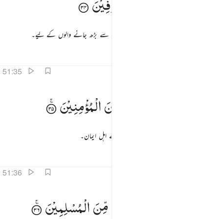
مُّسَوَّمَةً
عِنْدَ
رَبِّكَ
لِلْمُسْرِفِیْنَ
ُّسَوَّمَةً عِندَ رَبِّكَ لِلْمُسْرِفِينَ ٣٤
جو نشان زدہ ہیں آپ کے رب کے پاس حد سے بڑھ جانے والوں کے لیے۔
تفاسیر
اسباق
تدبرات
51:35
اخرجنا من كان فيها من المومنين ٣٥
فَاَخْرَجْنَا
مَنْ
كَانَ
فِیْهَا
مِنَ
الْمُؤْمِنِیْنَ
َأَخْرَجْنَا مَن كَانَ فِيهَا مِنَ ٱلْمُؤْمِنِينَ ٣٥
پھر ہم نے نکال لیا جو بھی اس بستی میں تھے اہل ایمان۔
تفاسیر
اسباق
تدبرات
51:36
ما وجدنا فيها غير بيت من المسلمين ٣٦
فَمَا
وَجَدْنَا
فِیْهَا
غَیْرَ
بَیْتٍ
مِّنَ
الْمُسْلِمِیْنَ
َمَا وَجَدْنَا فِيهَا غَيْرَ بَيْتٍۢ مِّنَ ٱلْمُسْلِمِينَ ٣٦