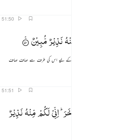
تفاسیر
اسباق
تدبرات
قرأت
51:50
فروا الى الله اني لكم منه نذير مبين ٥٠
فَفِرُّوْۤا
اِلَی
اللّٰهِ ؕ
اِنِّیْ
لَكُمْ
مِّنْهُ
نَذِیْرٌ
مُّبِیْنٌ
َفِرُّوٓا۟ إِلَى ٱللَّهِ ۖ إِنِّى لَكُم مِّنْهُ نَذِيرٌۭ مُّبِينٌۭ ٥٠
۔ } تو دوڑو اللہ کی طرف یقینا میں تم لوگوں کے لیے اس کی طرف سے صاف صاف
خبردار کرنے والا ہوں۔
تفاسیر
اسباق
تدبرات
51:51
لا تجعلوا مع الله الاها اخر اني لكم منه نذير مبين ٥١
وَلَا
تَجْعَلُوْا
مَعَ
اللّٰهِ
اِلٰهًا
اٰخَرَ ؕ
اِنِّیْ
لَكُمْ
مِّنْهُ
نَذِیْرٌ
َلَا تَجْعَلُوا۟ مَعَ ٱللَّهِ إِلَـٰهًا ءَاخَرَ ۖ إِنِّى لَكُم مِّنْهُ نَذِيرٌۭ مُّبِينٌۭ ٥١
مُّبِیْنٌ