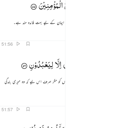
وَّذَكِّرْ
فَاِنَّ
الذِّكْرٰی
تَنْفَعُ
الْمُؤْمِنِیْنَ
َذَكِّرْ فَإِنَّ ٱلذِّكْرَىٰ تَنفَعُ ٱلْمُؤْمِنِينَ ٥٥
اور آپ تذکیر کرتے رہیے کیونکہ یہ تذکیر اہل ایمان کے لیے بہت فائدہ مند ہے۔
تفاسیر
اسباق
تدبرات
متعلقہ مواد
51:56
ما خلقت الجن والانس الا ليعبدون ٥٦
وَمَا
خَلَقْتُ
الْجِنَّ
وَالْاِنْسَ
اِلَّا
لِیَعْبُدُوْنِ
َمَا خَلَقْتُ ٱلْجِنَّ وَٱلْإِنسَ إِلَّا لِيَعْبُدُونِ ٥٦
۔ } اور میں نے نہیں پیدا کیا جنوں اور انسانوں کو مگر صرف اس لیے کہ وہ میری بندگی
کریں۔
تفاسیر
اسباق
تدبرات
متعلقہ مواد
51:57
ا اريد منهم من رزق وما اريد ان يطعمون ٥٧