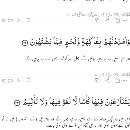
تفاسیر
اسباق
تدبرات
قرأت
متعلقہ مواد
52:22
امددناهم بفاكهة ولحم مما يشتهون ٢٢
وَاَمْدَدْنٰهُمْ
بِفَاكِهَةٍ
وَّلَحْمٍ
مِّمَّا
یَشْتَهُوْنَ
َأَمْدَدْنَـٰهُم بِفَـٰكِهَةٍۢ وَلَحْمٍۢ مِّمَّا يَشْتَهُونَ ٢٢
اور ہم انہیں دیے چلے جائیں گے پھل اور گوشت جس سے وہ چاہیں گے۔
تفاسیر
اسباق
تدبرات
52:23
تنازعون فيها كاسا لا لغو فيها ولا تاثيم ٢٣
یَتَنَازَعُوْنَ
فِیْهَا
كَاْسًا
لَّا
لَغْوٌ
فِیْهَا
وَلَا
تَاْثِیْمٌ
َتَنَـٰزَعُونَ فِيهَا كَأْسًۭا لَّا لَغْوٌۭ فِيهَا وَلَا تَأْثِيمٌۭ ٢٣
اس میں وہ ایک دوسرے سے چھین رہے ہوں گے وہ جام جن (کے مشروب) میں نہ تو
کوئی بےہودگی ہوگی اور نہ ہی گناہ میں ڈالنے والی کوئی بات۔