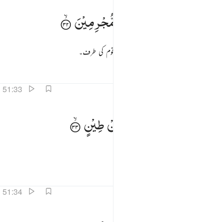
الوا انا ارسلنا الى قوم مجرمين ٣٢
قَالُوْۤا
اِنَّاۤ
اُرْسِلْنَاۤ
اِلٰی
قَوْمٍ
مُّجْرِمِیْنَ
َالُوٓا۟ إِنَّآ أُرْسِلْنَآ إِلَىٰ قَوْمٍۢ مُّجْرِمِينَ ٣٢
انہوں نے کہا : ہم بھیجے گئے ہیں ایک مجرم قوم کی طرف۔
تفاسیر
اسباق
تدبرات
51:33
نرسل عليهم حجارة من طين ٣٣
لِنُرْسِلَ
عَلَیْهِمْ
حِجَارَةً
مِّنْ
طِیْنٍ
ِنُرْسِلَ عَلَيْهِمْ حِجَارَةًۭ مِّن طِينٍۢ ٣٣
تاکہ ہم ان پر بارش برسائیں کنکریوں کی۔
تفاسیر
اسباق
تدبرات
51:34
سومة عند ربك للمسرفين ٣٤