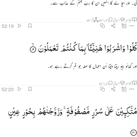
گی۔ اور بچا لے گا انہیں ان کا ربّ جہنم کے عذاب سے۔
تفاسیر
اسباق
تدبرات
قرأت
52:19
لوا واشربوا هنييا بما كنتم تعملون ١٩
كُلُوْا
وَاشْرَبُوْا
هَنِیْٓـًٔا
بِمَا
كُنْتُمْ
تَعْمَلُوْنَ
ُلُوا۟ وَٱشْرَبُوا۟ هَنِيٓـًٔۢا بِمَا كُنتُمْ تَعْمَلُونَ ١٩
اور کھائو پیو رچتا پچتا اُن اعمال کا صلہ جو تم کرتے رہے ہو۔
تفاسیر
اسباق
تدبرات
52:20
تكيين على سرر مصفوفة وزوجناهم بحور عين ٢٠
مُتَّكِـِٕیْنَ
عَلٰی
سُرُرٍ
مَّصْفُوْفَةٍ ۚ
وَزَوَّجْنٰهُمْ
بِحُوْرٍ
عِیْنٍ
ُتَّكِـِٔينَ عَلَىٰ سُرُرٍۢ مَّصْفُوفَةٍۢ ۖ وَزَوَّجْنَـٰهُم بِحُورٍ عِينٍۢ ٢٠