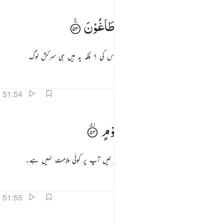
تواصوا به بل هم قوم طاغون ٥٣
اَتَوَاصَوْا
بِهٖ ۚ
بَلْ
هُمْ
قَوْمٌ
طَاغُوْنَ
َتَوَاصَوْا۟ بِهِۦ ۚ بَلْ هُمْ قَوْمٌۭ طَاغُونَ ٥٣
کیا وہ ایک دوسرے کو وصیت کر گئے تھے اس کی ؟ بلکہ یہ ہیں ہی سرکش لوگ
تفاسیر
اسباق
تدبرات
51:54
تول عنهم فما انت بملوم ٥٤
فَتَوَلَّ
عَنْهُمْ
فَمَاۤ
اَنْتَ
بِمَلُوْمٍ
َتَوَلَّ عَنْهُمْ فَمَآ أَنتَ بِمَلُومٍۢ ٥٤
پس (اے نبی ﷺ !) آپ ان سے رُخ پھیر لیں آپ پر کوئی ملامت نہیں ہے۔
تفاسیر
اسباق
تدبرات
51:55
ذكر فان الذكرى تنفع المومنين ٥٥