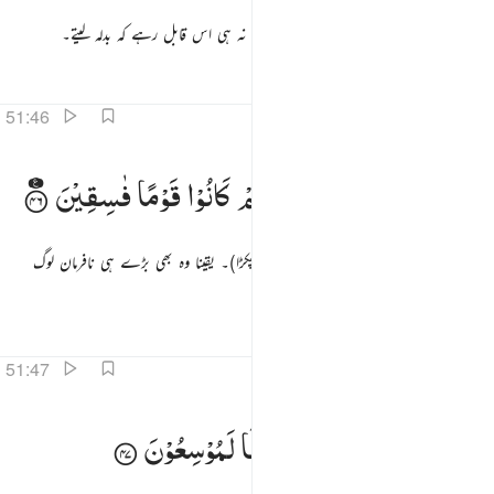
تو نہ ان میں کھڑے ہونے کی سکت رہی اور نہ ہی اس قابل رہے کہ بدلہ لیتے۔
تفاسیر
اسباق
تدبرات
51:46
قوم نوح من قبل انهم كانوا قوما فاسقين ٤٦
وَقَوْمَ
نُوْحٍ
مِّنْ
قَبْلُ ؕ
اِنَّهُمْ
كَانُوْا
قَوْمًا
فٰسِقِیْنَ
َقَوْمَ نُوحٍۢ مِّن قَبْلُ ۖ إِنَّهُمْ كَانُوا۟ قَوْمًۭا فَـٰسِقِينَ ٤٦
اور قوم نوح کو بھی اس سے پہلے (ہم نے پکڑا)۔ یقینا وہ بھی بڑے ہی نافرمان لوگ
تھے۔
تفاسیر
اسباق
تدبرات
قرأت
51:47
السماء بنيناها بايد وانا لموسعون ٤٧
وَالسَّمَآءَ
بَنَیْنٰهَا
بِاَیْىدٍ
وَّاِنَّا
لَمُوْسِعُوْنَ
َٱلسَّمَآءَ بَنَيْنَـٰهَا بِأَيْي۟دٍۢ وَإِنَّا لَمُوسِعُونَ ٤٧