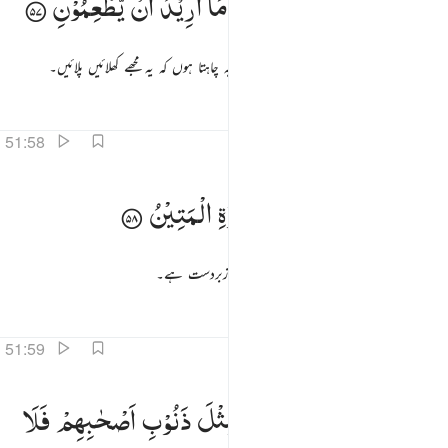
مَاۤ
اُرِیْدُ
مِنْهُمْ
مِّنْ
رِّزْقٍ
وَّمَاۤ
اُرِیْدُ
اَنْ
یُّطْعِمُوْنِ
َآ أُرِيدُ مِنْهُم مِّن رِّزْقٍۢ وَمَآ أُرِيدُ أَن يُطْعِمُونِ ٥٧
میں ان سے کوئی رزق نہیں چاہتا اور نہ میں یہ چاہتا ہوں کہ یہ مجھے کھلائیں پلائیں۔
تفاسیر
اسباق
تدبرات
51:58
ن الله هو الرزاق ذو القوة المتين ٥٨
اِنَّ
اللّٰهَ
هُوَ
الرَّزَّاقُ
ذُو
الْقُوَّةِ
الْمَتِیْنُ
ِنَّ ٱللَّهَ هُوَ ٱلرَّزَّاقُ ذُو ٱلْقُوَّةِ ٱلْمَتِينُ ٥٨
یقینا اللہ ہی سب کو رزق دینے والا قوت والا زبردست ہے۔
تفاسیر
اسباق
تدبرات
51:59
ان للذين ظلموا ذنوبا مثل ذنوب اصحابهم فلا يستعجلون ٥٩
فَاِنَّ
لِلَّذِیْنَ
ظَلَمُوْا
ذَنُوْبًا
مِّثْلَ
ذَنُوْبِ
اَصْحٰبِهِمْ
فَلَا
َإِنَّ لِلَّذِينَ ظَلَمُوا۟ ذَنُوبًۭا مِّثْلَ ذَنُوبِ أَصْحَـٰبِهِمْ فَلَا يَسْتَعْجِلُونِ ٥٩