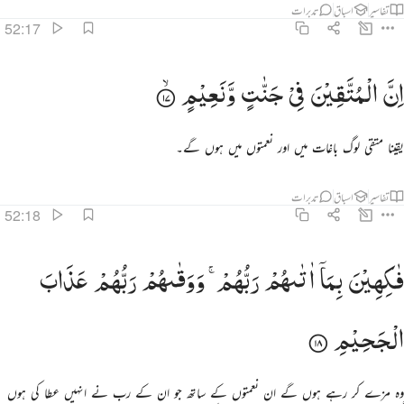
تفاسیر
اسباق
تدبرات
52:17
ن المتقين في جنات ونعيم ١٧
اِنَّ
الْمُتَّقِیْنَ
فِیْ
جَنّٰتٍ
وَّنَعِیْمٍ
ِنَّ ٱلْمُتَّقِينَ فِى جَنَّـٰتٍۢ وَنَعِيمٍۢ ١٧
یقینا متقی لوگ باغات میں اور نعمتوں میں ہوں گے۔
تفاسیر
اسباق
تدبرات
52:18
اكهين بما اتاهم ربهم ووقاهم ربهم عذاب الجحيم ١٨
فٰكِهِیْنَ
بِمَاۤ
اٰتٰىهُمْ
رَبُّهُمْ ۚ
وَوَقٰىهُمْ
رَبُّهُمْ
عَذَابَ
َـٰكِهِينَ بِمَآ ءَاتَىٰهُمْ رَبُّهُمْ وَوَقَىٰهُمْ رَبُّهُمْ عَذَابَ ٱلْجَحِيمِ ١٨
الْجَحِیْمِ
وہ مزے کر رہے ہوں گے ان نعمتوں کے ساتھ جو ان کے رب نے انہیں عطا کی ہوں