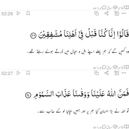
تفاسیر
اسباق
تدبرات
52:26
الوا انا كنا قبل في اهلنا مشفقين ٢٦
قَالُوْۤا
اِنَّا
كُنَّا
قَبْلُ
فِیْۤ
اَهْلِنَا
مُشْفِقِیْنَ
َالُوٓا۟ إِنَّا كُنَّا قَبْلُ فِىٓ أَهْلِنَا مُشْفِقِينَ ٢٦
وہ کہیں گے کہ ہم پہلے اپنے اہل و عیال میں ڈرتے ہوئے رہتے تھے۔
تفاسیر
اسباق
تدبرات
52:27
من الله علينا ووقانا عذاب السموم ٢٧
فَمَنَّ
اللّٰهُ
عَلَیْنَا
وَوَقٰىنَا
عَذَابَ
السَّمُوْمِ
َمَنَّ ٱللَّهُ عَلَيْنَا وَوَقَىٰنَا عَذَابَ ٱلسَّمُومِ ٢٧
تو اللہ نے بڑا احسان کیا ہم پر اور ہمیں بچالیا لو کے عذاب سے۔
تفاسیر
اسباق
تدبرات