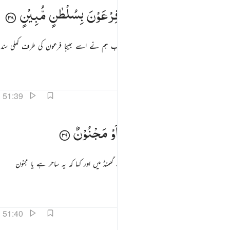
في موسى اذ ارسلناه الى فرعون بسلطان مبين ٣٨
وَفِیْ
مُوْسٰۤی
اِذْ
اَرْسَلْنٰهُ
اِلٰی
فِرْعَوْنَ
بِسُلْطٰنٍ
مُّبِیْنٍ
َفِى مُوسَىٰٓ إِذْ أَرْسَلْنَـٰهُ إِلَىٰ فِرْعَوْنَ بِسُلْطَـٰنٍۢ مُّبِينٍۢ ٣٨
اور موسیٰ کے معاملے میں بھی (نشانی ہے) جب ہم نے اسے بھیجا فرعون کی طرف کھلی سند
دے کر۔
تفاسیر
اسباق
تدبرات
51:39
تولى بركنه وقال ساحر او مجنون ٣٩
فَتَوَلّٰی
بِرُكْنِهٖ
وَقَالَ
سٰحِرٌ
اَوْ
مَجْنُوْنٌ
َتَوَلَّىٰ بِرُكْنِهِۦ وَقَالَ سَـٰحِرٌ أَوْ مَجْنُونٌۭ ٣٩
تو اس نے منہ موڑ لیا اپنی شان و شوکت کے گھمنڈ میں اور کہا کہ یہ ساحر ہے یا مجنون
ہے۔
تفاسیر
اسباق
تدبرات
51:40