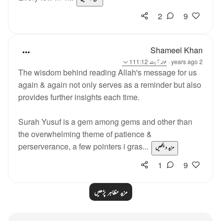
2
9
Shameel Khan
2 years ago
·
حوالہ
آیت 111:12
The wisdom behind reading Allah's message for us
again & again not only serves as a reminder but also
provides further insights each time.
Surah Yusuf is a gem among gems and other than
the overwhelming theme of patience &
perserverance, a few pointers i gras...
مزید دیکھیں
1
9
مزید مظاہر پڑھیں