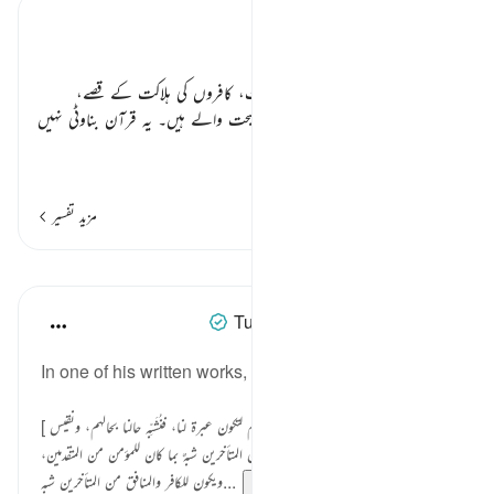
تفسیر ابنِ کثیر
عبرت ونصیحت ٭٭
نبیوں کے واقعات، مسلمانوں کی نجات، کافروں کی ہلاکت کے قصے،
عقلمندوں کے لیے بڑی عبرت و نصیحت والے ہیں۔ یہ قرآن بناوٹی نہیں
بلکہ اگلی آسما
…
مزید پڑھیں
مزید تفسیر
اسباق
Tulayhah Tafsir Translations
2 years ago
·
حوالہ
آیت 111:12
In one of his written works, ibn Taymiyah wrote:
[ وإنما قص الله علينا قصص من قبلنا من الأمم لتكون عبرة لنا، فنُشَبِّه حالنا بحالهم، ونقيس
أواخر الأمم بأوائلها، فيكون للمؤمن من المتأخرين شبهٌ بما كان للمؤمن من المتقدمين،
ويكون للكافر والمنافق من المتأخرين شبه...
مزید دیکھیں