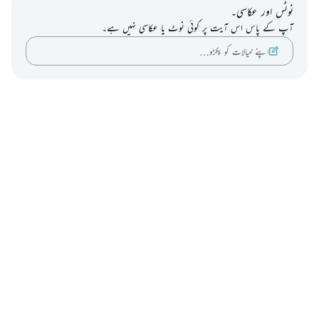
نوٹس اور عکاسی۔
آپ کے پاس اس آیت پر کوئی نوٹ یا عکاسی نہیں ہے۔
اپنے خیالات کو پکڑو…
Notes
placeholders
close