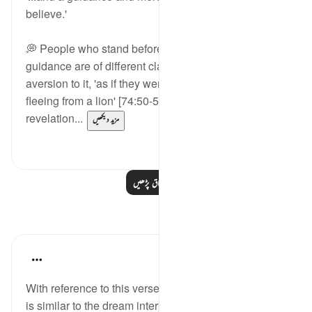
believe.'
💭 People who stand before Allah’s revealed
guidance are of different classes. Some turn away in
aversion to it, 'as if they were frightened donkeys—
fleeing from a lion' [74:50-51]. Others carry
revelation...
مزید دیکھیں
0
2
مزید اسباق پڑھیں
مظاہر
Soulfull Mental Healfh
21 weeks ago
·
حوالہ
آیت 111:12
With reference to this verse, extracting insight (‘ibrah)
is similar to the dream interpretation (ta‘bir) practiced