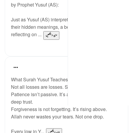
by Prophet Yusuf (AS):
Just as Yusuf (AS) interpreted dreams by uncovering
their hidden meanings, a believer extracts ‘ibrah by
reflecting on ...
مزید دیکھیں
0
2
SHJ 143
last year
·
حوالہ
آیت 111:12
What Surah Yusuf Teaches My Soul ??
Not all losses are losses. Some are redirections.
Patience isn’t passive. It’s active surrender, with
deep trust.
Forgiveness is not forgetting. It’s rising above.
Allah never wastes your tears. Not one drop.
Every low in Y...
مزید دیکھیں