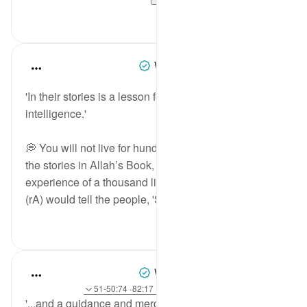
5
4
When the Stars Prostrated
3 years ago
·
حوالہ
آیت 111:12
'In their stories is a lesson for those who possess
intelligence.'
💭 You will not live for hundreds of years, but from
the stories in Allah’s Book, you can gain the
experience of a thousand lifetimes. ‘Alī ibn Abī Ṭālib
(rA) would tell the people, 'Seek aid ...
مزید دیکھیں
0
7
When the Stars Prostrated
5 years ago
·
حوالہ
آیت 5:62، 111:12، 82:17، 50:74-51
'...and a guidance and mercy for people who