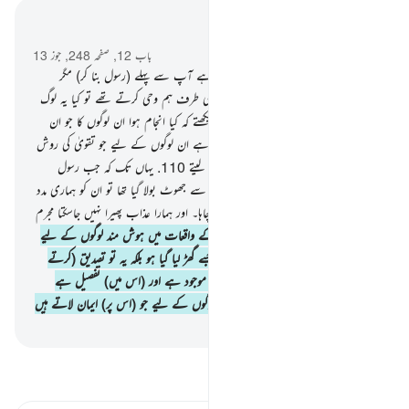
سیاق و سباق میں پڑھیں
باب 12, صفحہ 248, جوز 13
109
.
اور (اے نبی !) ہم نہیں بھیجتے رہے آپ سے پہلے (رسول بنا کر) مگر
مردوں ہی کو بستیوں والوں میں سے جن کی طرف ہم وحی کرتے تھے تو کیا یہ لوگ
زمین میں گھومے پھرے نہیں ہیں کہ وہ دیکھتے کہ کیا انجام ہوا ان لوگوں کا جو ان
سے پہلے تھے اور یقیناً آخرت کا گھر بہتر ہے ان لوگوں کے لیے جو تقویٰ کی روش
اختیار کریں۔ تو کیا تم عقل سے کام نہیں لیتے
110
.
یہاں تک کہ جب رسول
مایوس ہوگئے اور لوگ یہ سمجھ بیٹھے کہ ان سے جھوٹ بولا گیا تھا تو ان کو ہماری مدد
آپہنچی پس بچالیا گیا ان کو جن کو ہم نے چاہا۔ اور ہمارا عذاب پھیرا نہیں جاسکتا مجرم
قوم سے
111
.
یقیناً ان (سابقہ اقوام) کے واقعات میں ہوش مند لوگوں کے لیے
عبرت ہے یہ (قرآن) ایسی بات نہیں جسے گھڑ لیا گیا ہو بلکہ یہ تو تصدیق (کرتے
ہوئے آیا) ہے اس کی جو اس سے پہلے موجود ہے اور (اس میں) تفصیل ہے
ہرچیز کی اور ہدایت اور رحمت ہے ان لوگوں کے لیے جو (اس پر) ایمان لاتے ہیں
-
بیان القرآن (ڈاکٹر اسرار احمد)
تفسیر پڑھیں