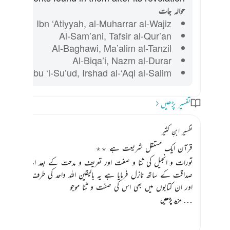
حوالہ جات
Ibn ‘Atiyyah, al-Muharrar al-Wajiz
Al-Sam’ani, Tafsir al-Qur’an
Al-Baghawi, Ma’alim al-Tanzil
Al-Biqa’i, Nazm al-Durar
Abu ‘l-Su’ud, Irshad al-‘Aql al-Salim
تفسیر پڑھیں
تفسیر ابنِ کثیر
قرآن ایک مستقل شریعت ہے ٭٭
تورات و انجیل کی ثنا و صفت اور تعریف و مدحت کے بعد اب قرآن عظی
صداقت کے ساتھ نازل فرمایا ہے یہ بالیقین اللہ واحد کی طرف سے ہے اور ا
اور ان کتابوں میں بھی اس کی صفت و ثنا موجو
…
مزید پڑھیں