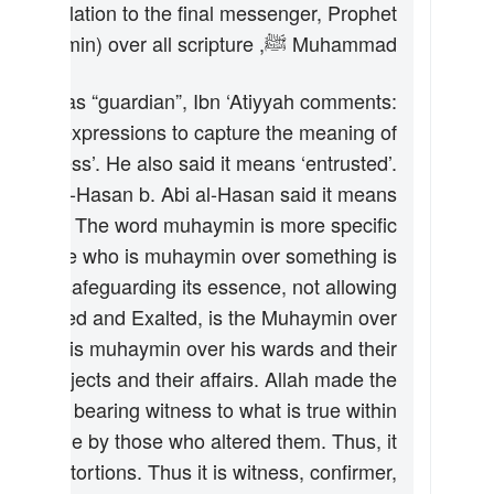
al revelation to the final messenger, Prophet
Muhammad ﷺ, the Quran serves as the “guardian” (
) over all scripture.
muhaymin
e Quran as “guardian”, Ibn ‘Atiyyah comments:
ferent expressions to capture the meaning of
s ‘witness’. He also said it means ‘entrusted’.
irmer’. Al-Hasan b. Abi al-Hasan said it means
overseer’. The word
muhaymin
is more specific
e the one who is
muhaymin
over something is
uths, and safeguarding its essence, not allowing
the Blessed and Exalted, is the
Muhaymin
over
uardian is
muhaymin
over his wards and their
 his subjects and their affairs. Allah made the
 books, bearing witness to what is true within
tions made by those who altered them. Thus, it
es any distortions. Thus it is witness, confirmer,