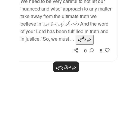
We need to be very careful to not let our
'nuanced and wise' approach to any matter
take away from the ultimate truth we
believe in 'وتمت كلمة ربك صدقا وعدلا And the word
of your Lord has been fulfilled in truth and
in justice.' So, we must ...
مزید دیکھیں
0
8
مزید اسباق پڑھیں
Notes
placeholders
close