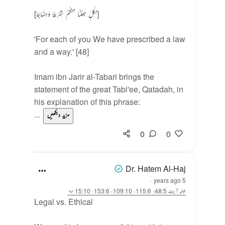
[لِكُلٍّ جَعَلْنَا مِنكُمْ شِرْعَةً وَمِنْهَاجًا]
'For each of you We have prescribed a law
and a way.' [48]
Imam ibn Jarir al-Tabari brings the
statement of the great Tabi'ee, Qatadah, in
his explanation of this phrase:
...
مزید دیکھیں
0
0
Dr. Hatem Al-Haj
·
5 years ago
حوالہ
آیت 48:5، 115:6، 109:10، 153:6، 15:10
Legal vs. Ethical