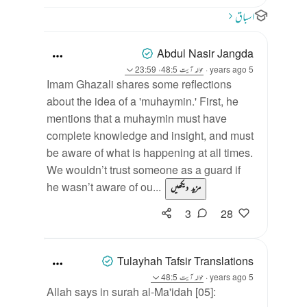
اسباق
Abdul Nasir Jangda
5 years ago
·
حوالہ
آیت 48:5، 23:59
Imam Ghazali shares some reflections
about the idea of a 'muhaymin.' First, he
mentions that a muhaymin must have
complete knowledge and insight, and must
be aware of what is happening at all times.
We wouldn’t trust someone as a guard if
he wasn’t aware of ou...
مزید دیکھیں
3
28
Tulayhah Tafsir Translations
5 years ago
·
حوالہ
آیت 48:5
Allah says in surah al-Ma'idah [05]: