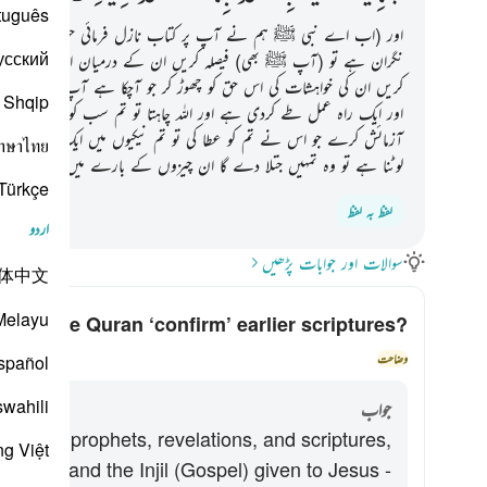
tuguês
اور (اب اے نبی ﷺ ہم نے آپ پر کتاب نازل فرمائی حق کے ساتھ جو ا
усский
نگران ہے تو (آپ ﷺ بھی) فیصلہ کریں ان کے درمیان اس (قانون) کے
کریں ان کی خواہشات کی اس حق کو چھوڑ کر جو آچکا ہے آپ ﷺ کے
Shqip
اور ایک راہ عمل طے کردی ہے اور اللہ چاہتا تو تم سب کو ایک ہی امت 
آزمائش کرے جو اس نے تم کو عطا کی تو تم نیکیوں میں ایک دوسرے 
าษาไทย
لوٹنا ہے تو وہ تمہیں جتلا دے گا ان چیزوں کے بارے میں جن میں ت
Türkçe
لفظ بہ لفظ
اردو
سوالات اور جوابات پڑھیں
体中文
Melayu
does the Quran ‘confirm’ earlier scriptures?
کے لیے جواب ٹوگل کری
وضاحت
spañol
swahili
جواب
s earlier prophets, revelations, and scriptures,
ng Việt
Moses, and the Injil (Gospel) given to Jesus -