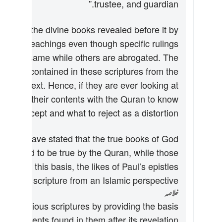
trustee, and guardian.”
ness of the divine books revealed before it by
e and teachings even though specific rulings
in the same while others are abrogated. The
achings contained in these scriptures from the
of the text. Hence, if they are ever looking at
compare their contents with the Quran to know
at to accept and what to reject as a distortion.
’ani, have stated that the true books of God
nfirmed to be true by the Quran, while those
not. On this basis, the likes of Paul’s epistles
ised as scripture from an Islamic perspective.
خلاصہ
er previous scriptures by providing the basis
e statements found in them after its revelation.