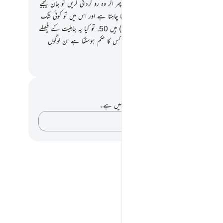
ے بچلا دیں جو اللہ نے آپ پر نازل کی ہیں پھر اگر وہ رو گردانی کریں تو جان لیجیے
لہ تعالیٰ انہیں ان کے بعض گناہوں کی سزا دینا چاہتا ہے اور اس میں تو کوئی شک
یں ہے کہ لوگوں میں سے اکثر فاسق (نا فرمان) ہیں
50
.
تو کیا یہ جاہلیت کے فیصلے
 ہیں ؟ اور اللہ کے حکم (اور فیصلے) سے بہتر کس کا حکم ہوسکتا ہے ان لوگوں
ے جو یقین رکھنے والے ہیں
القرآن (ڈاکٹر اسرار احمد)
 اور عکاسی۔
ے پاس اس آیت پر کوئی نوٹ یا عکاسی نہیں ہے۔
اپنے خیالات کو پکڑو…