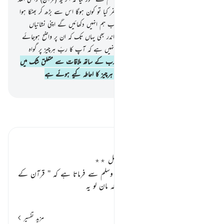
ہی کی طرف سے ہو پھر تم نے اس کا کفر کیا تو کون ہوگا اس سے بڑھ کر بھٹکا ہوا
جو دور کی مخالفت میں پڑا ہو !
53
.
عنقریب ہم انہیں دکھائیں گے اپنی نشانیاں
آفاق میں بھی اور ان کی اپنی جانوں کے اندر بھی یہاں تک کہ ان پر واضح ہوجائے
گا کہ یہ (قرآن) حق ہے کیا یہ بات کافی نہیں ہے کہ آپ کا ربّ ہرچیز پر گواہ
ہے !
54
.
آگاہ ہو جائو ! یہ لوگ اپنے رب کے ساتھ ملاقات سے متعلق شک میں
پڑے ہوئے ہیں آگاہ ہو جائو ! بیشک وہ ہرچیز کا احاطہ کیے ہوئے ہے
-
بیان القرآن (ڈاکٹر اسرار احمد)
تفسیر پڑھیں
تفسیر ابنِ کثیر
قرآن کریم کی حقانیت کے بعض دلائل ٭٭
اللہ تعالیٰ اپنے نبی کریم
صلی اللہ علیہ وسلم
سے فرماتا ہے کہ
” قرآن کے
جھٹلانے والے مشرکوں سے کہہ دو کہ مان لو یہ
…
مزید پڑھیں
مزید تفسیر