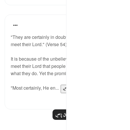
اسباق
In the Shade of the Quran
31 weeks ago
·
حوالہ
آیت 54:41
"They are certainly in doubt as to whether they will
meet their Lord." (Verse 54)
It is because of the unbelievers doubt that they will
meet their Lord that people continue to perpetrate
what they do. Yet the promise is true, no doubt.
"Most certainly, He en...
مزید دیکھیں
0
0
مزید اسباق پڑھیں