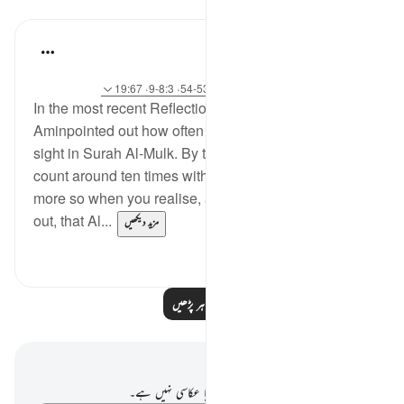
مظاہر
Sirotum Daud
·
5 weeks ago
حوالہ
سورہ 67 اور آیت 20:25، 33:25، 53:41-54، 8:3-9، 19:67
In the most recent Reflection Retreat, Ilham
Aminpointed out how often Allah talks about our
sight in Surah Al-Mulk. By the end of it, you could
count around ten times within only thirty verses, even
more so when you realise, as Hammad Fahimpoints
out, that Al...
مزید دیکھیں
2
11
مزید مظاہر پڑھیں
نوٹس اور عکاسی۔
آپ کے پاس اس آیت پر کوئی نوٹ یا عکاسی نہیں ہے۔