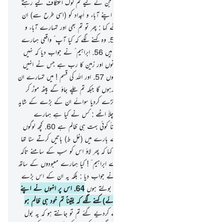
اور اپنی قوم سے کہا کہ یہ کیا مورتیاں ہیں جن کے لیے تم لوگ اعتکاف کیے رہتے
ہو
53
.
انہوں نے جواب دیا کہ ہم نے اپنے آباء و اَجداد کو (اسی طرح سے) ان
کی عبادت کرتے پایا تھا
54
.
ابراہیم ؑ نے کہا : پھر تو تم بھی اور تمہارے آباء و
اَجداد بھی یقیناً کھلی گمراہی میں مبتلا تھے
55
.
وہ کہنے لگے کہ کیا آپ ؑ واقعی ہمارے
پاس حق لائے ہیں یا محض شغل کر رہے ہیں
56
.
ابراہیم ؑ نے جواب دیا کہ نہیں
بلکہ فی الواقع تمہارا رب وہی ہے جو آسمانوں اور زمین کا رب ہے جس نے انہیں
پیدا کیا ہے اور میں خود بھی اس پر گواہ ہوں
57
.
اور اللہ کی قسم ! میں تمہارے ان
بتوں کے ساتھ ضرور کوئی چال چل کے رہوں گا جبکہ تم چلے جاؤ گے پیٹھ موڑ کر
58
.
تو آپ ؑ نے ان سب کو ٹکڑے ٹکڑے کردیا سوائے ان کے بڑے کے شاید
کہ وہ اس کی طرف رجوع کریں
59
.
وہ چلاّ اٹھے : کس نے کیا ہے ہمارے
معبودوں کے ساتھ یہ سب کچھ ؟ وہ تو یقیناً کوئی بہت ہی ظالم ہے
60
.
کچھ لوگوں
نے کہا کہ ہم نے ایک نوجوان کو ان کے بارے میں (غل ط) باتیں کرتے سنا تھا
جسے ابراہیم کہا جاتا ہے
61
.
لوگوں نے کہا کہ پھر لاؤ اس کو سب کے سامنے تاکہ
وہ گواہی دیں
62
.
انہوں نے پوچھا : اے ابراہیم ؑ ! کیا ہمارے معبودوں کے ساتھ
یہ سب کچھ تم نے کیا ہے
63
.
آپ ؑ نے جواب دیا : بلکہ یہ ان کے اس بڑے
نے کیا ہے تم پوچھ دیکھو ان سے اگر یہ بولتے ہوں
64
.
اس پر انہوں نے اپنے
اندر ہی اندر سوچا اور (خود کلامی کرتے ہوئے) کہنے لگے کہ یقیناً تم خود ہی ظالم ہو
65
.
پھر وہ اپنے سروں کے بل اوندھے کردیے گئے تم تو جانتے ہو کہ یہ بول