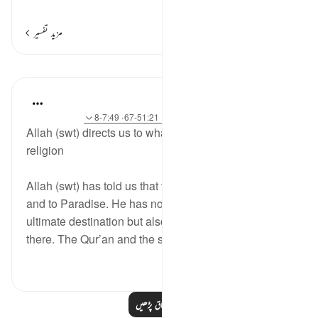
…
مزید پڑھیں
مزید تفسیر
اسباق
J Yousef
4 years ago
·
حوالہ
آیت 258:2، 10:18، 51:21-67، 7:49-8
Allah (swt) directs us to what is best for us in this
religion
Allah (swt) has told us that the destination is to Him
and to Paradise. He has not only directed us to the
ultimate destination but also shown us how to get
there. The Qur’an and the sunnah of the...
مزید دیکھیں
2
23
مزید اسباق پڑھیں