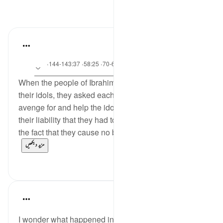
مظاہر
Jia 2233
·
25 weeks ago
آیت 173:3-175، 3:65، 5:1، 62:21-70، 58:25، 143:37-144،
حوالہ
9:73
When the people of Ibrahim A.S saw the condition of
their idols, they asked each other to burn him to
avenge for and help the idols. Those idols became
their liability that they had to help them, underscoring
the fact that they cause no benefit or harm on the...
مزید دیکھیں
0
5
A Siddiqui
4 years ago
·
حوالہ
آیت 62:21-65
I wonder what happened in the minds of these