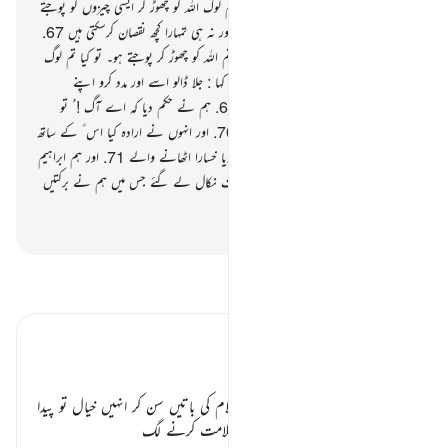
نہیں سکتے
66
.
ابراہیم ؑ نے کہا : تو کیا تم لوگ اللہ کو چھوڑ کر ایسی چیزوں کو پوجتے
ہو جو نہ تو تمہیں کچھ نفع دے سکتی ہیں اور نہ ہی تمہارا کچھ نقصان کرسکتی ہیں
67
.
تفُ ہے تم پر بھی اور ان پر بھی جنہیں تم اللہ کو چھوڑ کر پوجتے ہو۔ تو کیا تم لوگ
عقل سے کام نہیں لیتے
68
.
انہوں نے کہا : جلا ڈالو اسے اور مدد کرو اپنے
معبودوں کی ! اگر تمہیں کچھ کرنا ہی ہے
69
.
ہم نے حکم دیا کہ اے آگ ! ُ تو
ٹھنڈی ہوجا اور سلامتی بن جا ابراہیم ؑ پر
70
.
اور انہوں نے ارادہ کیا اس ؑ کے ساتھ
ایک چال چلنے کا لیکن ہم نے انہی کو کردیا خسارا اٹھانے والے
71
.
اور ہم ابراہیم
ؑ کو اور لوط ؑ کو بچا کر اس سرزمین کی طرف نکال لے گئے جس میں ہم نے برکتیں
رکھی ہیں سب جہان والوں کے لیے
-
بیان القرآن (ڈاکٹر اسرار احمد)
تفسیر پڑھیں
تفسیر ابنِ کثیر
اپنی حماقت سے پریشان کافر ٭٭
بیان ہو رہا ہے کہ خلیل اللہ علیہ السلام کی باتیں سن کر انہیں خیال تو پیدا
ہو گیا۔ اپنے آپ کو اپنی بیوقوفی پر ملامت کرنے لگ