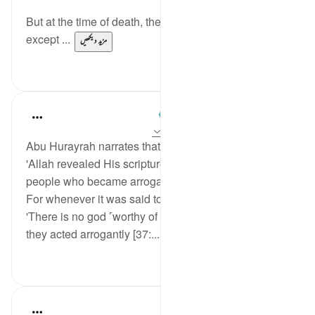
But at the time of death, the tongue cannot speak—
except ...
مزید دیکھیں
7
53
Prophetic Commentary
8 years ago
·
حوالہ
آیت 26:48، 35:37
Abu Hurayrah narrates that the Prophet (saws) said:
'Allah revealed His scripture, mentioning therein a
people who became arrogant:
For whenever it was said to them ˹in the world˺,
'There is no god ˹worthy of worship˺ except Allah,'
they acted arrogantly [37:...
مزید دیکھیں
0
2
In the Shade of the Quran