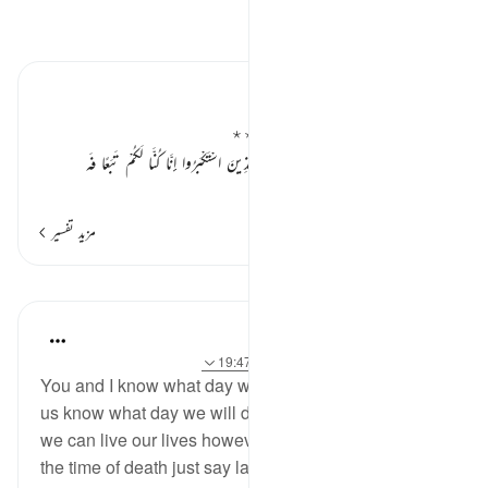
تفسیر پڑھیں
تفسیر ابنِ کثیر
دوزخیوں کا اپنے بزرگوں سے شکوہ ٭٭
«وَإِذْ يَتَحَاجُّونَ فِي النَّارِ فَيَقُولُ الضُّعَفَاءُ لِلَّذِينَ اسْتَكْبَرُوا إِنَّا كُنَّا لَكُمْ تَبَعًا فَه
…
مزید پڑھیں
مزید تفسیر
اسباق
Yasmin Mogahed
5 years ago
·
حوالہ
آیت 18:3، 35:37، 19:47
You and I know what day we were born. But none of
us know what day we will die. And many of us think
we can live our lives however we want, and then at
the time of death just say la illaha illah Allah.