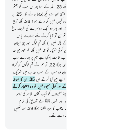
ان کو بھی جن کی یہ لوگ پوجا کیا کرتے تھے
23
.
اللہ کے سوا پھر ان سب کو جہنم
کا راستہ دکھائو !
24
.
اور انہیں ذرا روکو ! ابھی ان سے کچھ پوچھا جائے گا۔
25
.
یہ
تمہیں کیا ہوگیا ہے تم ایک دوسرے کی مدد کیوں نہیں کر رہے ہو ؟
26
.
بلکہ آج
تو یہ بہت فرمانبردار بنے ہوئے ہیں !
27
.
اور پھر وہ ایک دوسرے کی طرف رخ
کرکے پوچھنے لگیں گے
28
.
کہیں گے کہ تم ہی تو آیا کرتے تھے ہمارے پاس
بڑے دبدبے کے ساتھ !
29
.
وہ کہیں گے (کہ نہیں !) بلکہ تم لوگ خود ہی ایمان
لانے والے نہیں تھے
30
.
اور ہمیں تم پر کوئی اختیار تو تھا نہیں بلکہ تم خود ہی حد
سے بڑھ جانے والے لوگ تھے
31
.
تو اب ثابت ہوگیا ہے ہم پر ہمارے رب
کا قول اب تو ہمیں (عذاب کا) مزہ چکھنا ہی ہوگا
32
.
تو ہم نے تم لوگوں کو گمراہ
کیا ہم خود بھی تو گمراہ تھے
33
.
تو اس دن وہ سب کے سب عذاب میں شریک
ہوں گے
34
.
یقینا ہم مجرموں کے ساتھ ایسے ہی کیا کرتے ہیں
35
.
ان کا معاملہ
یہ تھا کہ جب ان سے کہا جاتا تھا کہ اللہ کے سوا کوئی معبود نہیں تو وہ استکبار کرتے
تھے
36
.
اور کہا کرتے تھے کہ کیا ہم اپنے معبودوں کو ایک مجنون شاعر کی خاطر
چھوڑ دیں
37
.
بلکہ وہ تو حق لے کر آئے اور انہوں ﷺ نے تصدیق کی تمام
رسولوں ؑ کی !
38
.
اب تمہیں یقینا دردناک عذاب کا مزہ چکھنا ہوگا
39
.
اور تمہیں
بدلہ نہیں مل رہا مگر اسی کا جو کچھ تم کرتے رہے تھے۔
-
بیان القرآن (ڈاکٹر اسرار احمد)