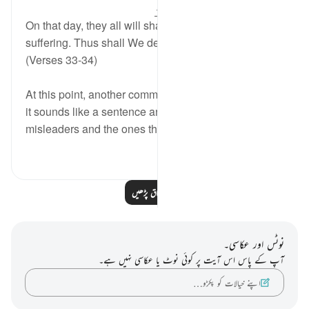
31 weeks ago
·
حوالہ
آیت 33:37-40
On that day, they all will share in the common
suffering. Thus shall We deal with all the guilty ones.
(Verses 33-34)
At this point, another comment is made, but this time
it sounds like a sentence announced before both the
misleaders and the ones they led as...
مزید دیکھیں
0
0
مزید اسباق پڑھیں
نوٹس اور عکاسی۔
آپ کے پاس اس آیت پر کوئی نوٹ یا عکاسی نہیں ہے۔
اپنے خیالات کو پکڑو…