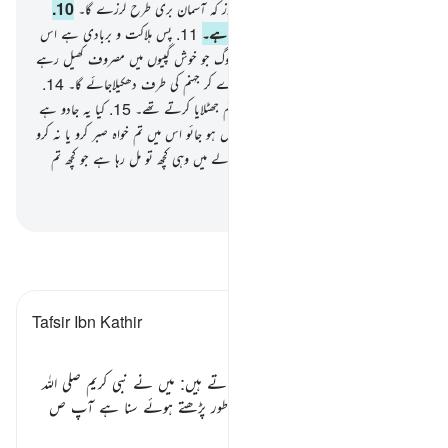
اسے کوئی روکنے والا نہ ہوگا۔
9
.
جس روز کہ آسمان بری طرح لرزے گا۔
10
.
اور پہاڑ چل رہے ہوں گے جیسے چلا جاتا ہے۔
11
.
پس ہلاکت و بربادی ہے اس
دن جھٹلانے والوں کے لیے۔
12
.
وہ لوگ جو خوش گپیوں میں مصروف کھیل رہے
ہیں۔
13
.
جس دن ان کو دھکے دے دے کر جہنم کی طرف دھکیلاجائے گا۔
14
.
اور کہا جائے گا) یہ ہے وہ آگ جس کو تم جھٹلایا کرتے تھے۔
15
.
کیا یہ جادو ہے
یا تم دیکھ نہیں رہے ہو ؟
16
.
اب داخل ہو جائو اس میں تم خواہ صبر کرو یا نہ کرو
اب تمہارے حق میں برابر ہے۔ تمہیں بدلے میں وہی کچھ تو مل رہا ہے جو کچھ تم
عمل کیا کرتے تھے۔
-
بیان القرآن (ڈاکٹر اسرار احمد)
تفسیر پڑھیں
Tafsir Ibn Kathir
تفسیر سورۃ الطور:
سیدنا جبیر بن مطعم رضی اللہ عنہ فرماتے ہیں: میں نے نبی کریم
صلی اللہ
علیہ وسلم
کو مغرب کی نماز میں سورۃ طور پڑھتے ہوئے سنا ہے آپ
ص
…
مزید پڑھیں