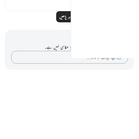
مزید مظاہر پڑھیں
نوٹس اور عکاسی۔
آپ کے پاس اس آیت پر کوئی نوٹ یا عکاسی نہیں ہے۔
اپنے خیالات کو پکڑو…
Notes
placeholders
close