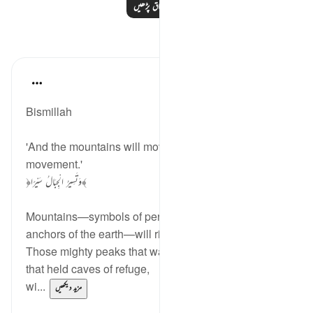
مزید اسباق پڑھیں
مظاہر
Dr Maryam Fayyaz
last year
·
حوالہ
آیت 9:52-16
Bismillah
'And the mountains will move with an awful
movement.'
﴿وَتَسِيرُ الْجِبَالُ سَيْرًا﴾
Mountains—symbols of permanence,
anchors of the earth—will rise and drift like clouds.
Those mighty peaks that watched over prophets,
that held caves of refuge,
wi...
مزید دیکھیں
3
12