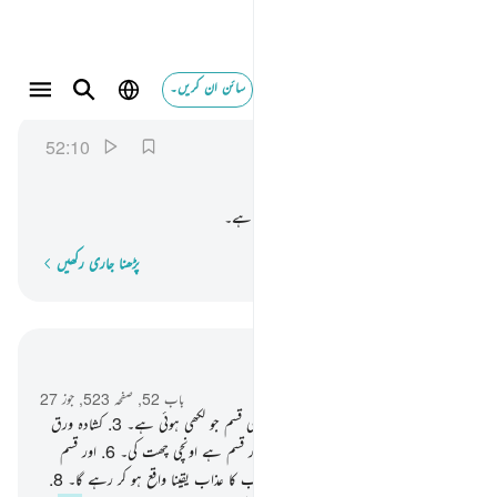
سائن ان کریں۔
وتسير الجبال سيرا ١٠
الطور
52:10
52:10
وَّتَسِیْرُ
الْجِبَالُ
سَیْرًا
اور پہاڑ چل رہے ہوں گے جیسے چلا جاتا ہے۔
پڑھنا جاری رکھیں
لفظ بہ لفظ
سیاق و سباق میں پڑھیں
باب 52, صفحہ 523, جوز 27
1
.
قسم ہے طور کی۔
2
.
اور اس کتاب کی قسم جو لکھی ہوئی ہے۔
3
.
کشادہ ورق
میں۔
4
.
اور قسم ہے آباد گھر کی۔
5
.
اور قسم ہے اونچی چھت کی۔
6
.
اور قسم
ہے ابلتے ہوئے سمندر کی۔
7
.
تیرے رب کا عذاب یقینا واقع ہو کر رہے گا۔
8
.