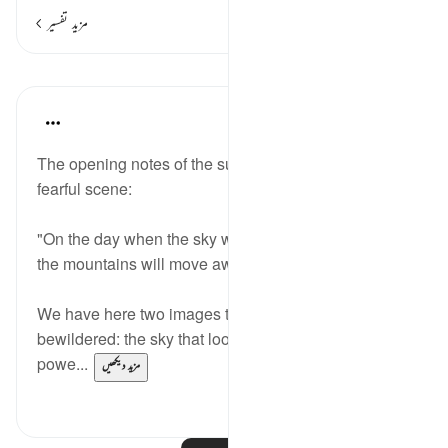
مزید تفسیر
اسباق
In the Shade of the Quran
31 weeks ago
·
حوالہ
آیت 9:52-10
The opening notes of the surah are followed by a
fearful scene:
"On the day when the sky will shake and reel, and
the mountains will move away." (Verses 9-10)
We have here two images that leave us shaken,
bewildered: the sky that looks to us so firm and
powe...
مزید دیکھیں
0
1