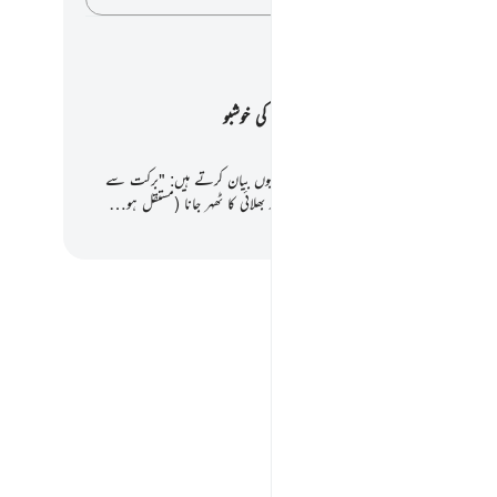
ے کے پلانز
ہجومِ زیست میں برکت کی خوشبو
راغب اصفہانی رحمہ اللہ برکت کی تعریف کچھ یوں بیان کرتے ہیں: "برکت سے
کسی چیز میں اللہ کی طرف سے دی گئی خیر اور بھلائی کا ٹھہر جانا (مستقل ہو…
ا شروع کریں