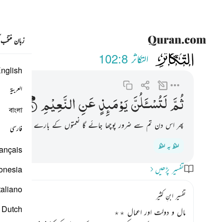
زبان منتخب
102
ثم لتسالن يوميذ عن النعي
التكاثر
102:8
nglish
العربية
ثُمَّ
لَتُسْـَٔلُنَّ
یَوْمَىِٕذٍ
عَنِ
النَّعِیْمِ
বাংলা
پھر اس دن تم سے ضرور پوچھا جائے گا نعمتوں کے بارے میں۔
فارسی
لفظ بہ لفظ
ançais
تفسیر پڑھیں
onesia
taliano
تفسیر ابنِ کثیر
Dutch
مال و دولت اور اعمال ٭٭