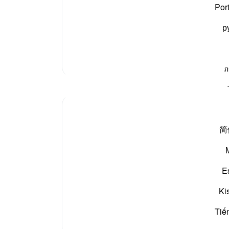
خرت کی طلب اور نیک کاموں سے بےپرواہ کر دیا، تم اسی
Por
سیکھن
 گئے۔
رسول اللہ
صلی اللہ علیہ وسلم
فرماتے ہیں:
”
اطاعت
р
مزید تفسیر
ภ
مظاہر
امام 
مراد 
سیکھن
Tahira Fatima
35 weeks ago
·
حوالہ
آیت 8:102
简
نعمۃ النسیان
آج جب میں سورۃ التکاثر کی آیت "ثُمَّ لَتُسْأَلُنَّ يَوْمَئِذٍ عَنِ النَّعِيمِ" پر
غور کر رہی تھی، تو دل میں خیال ابھرا: "بھول جانا" بھی کی ایک
E
نعمت ہے۔
اللہ نے مجھے نسیان کی صلاحیت عطا کی، لیکن میں نے اسے اپنی
Ki
زندگی کا سب سے پیچیدہ اور خودساختہ ا...
مزید دیکھیں
Tiế
1
3