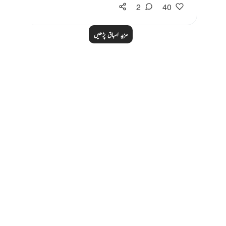
2
40
مزید اسباق پڑھیں
Notes
placeholders
close