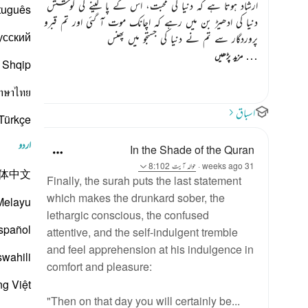
ارشاد ہوتا ہے کہ دنیا کی محبت، اس کے پا لینے کی کوشش نے تمہیں آ
tuguês
دنیا کی ادھیڑ بن میں رہے کہ اچانک موت آ گئی اور تم قبروں میں پہنچ
усский
پروردگار سے تم نے دنیا کی جستجو میں پھنس
…
مزید پڑھیں
Shqip
าษาไทย
اسباق
Türkçe
اردو
In the Shade of the Quran
31 weeks ago
·
حوالہ
آیت 8:102
体中文
Finally, the surah puts the last statement
which makes the drunkard sober, the
Melayu
lethargic conscious, the confused
spañol
attentive, and the self-indulgent tremble
and feel apprehension at his indulgence in
swahili
comfort and pleasure:
ng Việt
"Then on that day you will certainly be...