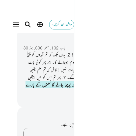
سائن ان کریں۔
 و سباق میں پڑھیں
باب 102, صفحہ 606, جوز 30
مہیں غافل کیے رکھا ہے بہتات کی طلب نے !
2
.
یہاں تک کہ تم قبروں کو پہنچ
 ہو۔
3
.
کوئی بات نہیں ! بہت جلد تمہیں معلوم ہوجائے گا۔
4
.
پھر کوئی بات
! بہت جلد تمہیں معلوم ہوجائے گا۔
5
.
کوئی بات نہیں ! کاش کہ تم علم یقین
اتھ جان جاتے !
6
.
تم جہنم کو دیکھ کر رہو گے۔
7
.
پھر تم اس کو عین الیقین
اتھ دیکھو گے۔
8
.
پھر اس دن تم سے ضرور پوچھا جائے گا نعمتوں کے بارے
القرآن (ڈاکٹر اسرار احمد)
 اور عکاسی۔
ے پاس اس آیت پر کوئی نوٹ یا عکاسی نہیں ہے۔
اپنے خیالات کو پکڑو…