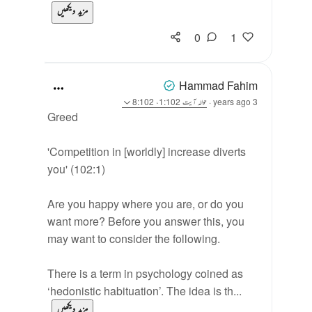
مزید دیکھیں
0
1
Hammad Fahim
3 years ago
·
حوالہ
آیت 1:102، 8:102
Greed
'Competition in [worldly] increase diverts
you' (102:1)
Are you happy where you are, or do you
want more? Before you answer this, you
may want to consider the following.
There is a term in psychology coined as
‘hedonistic habituation’. The idea is th...
مزید دیکھیں