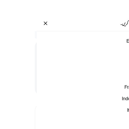
سائن ان کریں۔
 کریں۔
م ٨
سیاق
E
102:8
1
.
ت
جاتے
نہیں 
کے س
کے س
پڑھنا جاری رکھیں
Fr
میں۔
-
بیان 
Ind
I
نوٹس
آپ ک