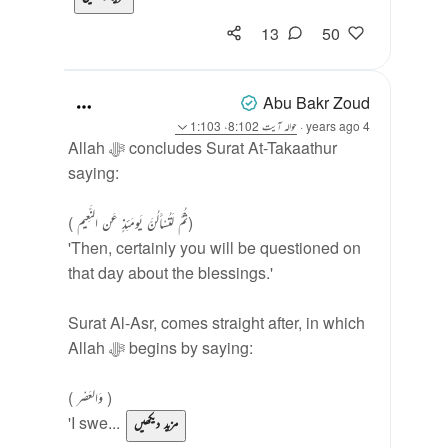
13
50
Abu Bakr Zoud
4 years ago
·
حوالہ
آیت 8:102، 1:103
Allah ﷻ concludes Surat At-Takaathur
saying:
( ثُمَّ لَتُسْأَلُنَّ يَومَئِذٍ عَن النَّعِيم)
'Then, certainly you will be questioned on
that day about the blessings.'
Surat Al-Asr, comes straight after, in which
Allah ﷻ begins by saying:
( وَالعَصْر )
'I swe...
مزید دیکھیں