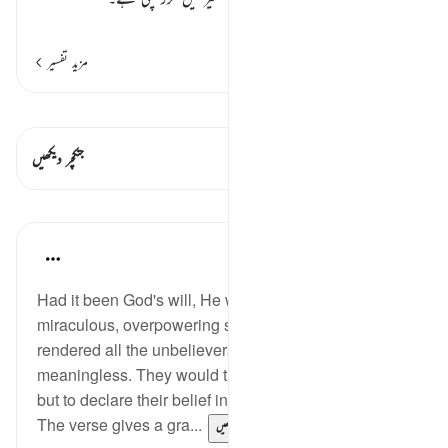
تعارف قر…
مزید پڑھیں
مزید تفسیر
قیراط دیکھیں
اس آیت میں ہے۔ 1 جنکچرز
جنکچر دیکھیں
اسباق
In the Shade of the Quran
31 weeks ago
·
حوالہ
آیت 4:26
Had it been God's will, He would have sent down a
miraculous, overpowering sign which would have
rendered all the unbelievers' arguments
meaningless. They would then have had no option
but to declare their belief in God and submit to Him.
The verse gives a gra...
مزید دیکھیں