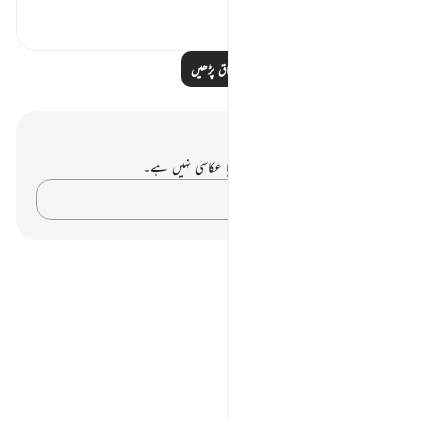
0
0
مزید اسباق پڑھیں
نوٹس اور عکاسی۔
آپ کے پاس اس آیت پر کوئی نوٹ یا عکاسی نہیں ہے۔
اپنے خیالات کو پکڑو…
Notes
placeholders