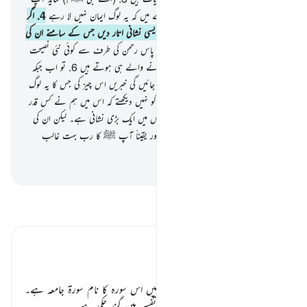
اپنے آپ کو ہلاک کردیں گے اس صدمے میں کہ یہ لوگ ایمان نہیں لا رہے
4
.
اگر
ہم چاہیں تو ان پر ابھی آسمان سے ایک ایسی نشانی اتار دیں جس کے سامنے ان کی
گردنیں جھک کر رہ جائیں
5
.
اور ان کے پاس رحمن کی طرف سے کوئی نئی نصیحت
نہیں آتی مگر یہ لوگ اس سے اعراض کرنے والے ہی ہوتے ہیں
6
.
تو اب جبکہ
وہ جھٹلا چکے ہیں تو عنقریب ان تک پہنچ جائیں گی خبریں اس چیز کی جس کا یہ لوگ
مذاق اڑایا کرتے تھے
7
.
کیا یہ لوگ زمین کو نہیں دیکھتے کہ اس میں ہم نے کس قدر
عمدہ چیزیں اگائی ہیں ہر قسم کی
8
.
یقیناً اس میں ایک بڑی نشانی ہے۔ لیکن ان کی
اکثر یت ایمان لانے والی نہیں ہے
9
.
اور یقیناً آپ ﷺ کا رب بہت غالب
نہایت رحم کرنے والا ہے
-
بیان القرآن (ڈاکٹر اسرار احمد)
تفسیر پڑھیں
تفسیر ابنِ کثیر
تفسیر سورۃ الشعراء:
مالک رحمہ اللہ کی روایت کردہ تفسیر میں اس سورہ کا نام سورۃ جامعہ ہے۔
حروف مقطعہ کی بحث سورۃ البقرہ کی تفسیر میں گزر چکی ہے۔