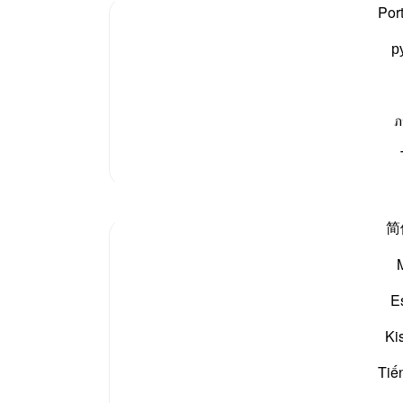
Por
р
اننے والوں اور ان کی نافرمانی سے بچنے والوں کے لیے اللہ
ر آسانی نہ ہوتی، سیدنا قتادہ رضی اللہ عنہ فرماتے ہیں
«ما
ภ
مزید تفسیر
مظاہر
简
Bint e Javed
23 weeks ago
·
حوالہ
آیت 160:3
یہ آیت میرے پسندیدہ آیات میں سے ایک ہے۔ میں آپ کو بتا
E
نہیں سکتی مجھے کتنی خوشی ہوتی ہے جب میں اس آیت کو پڑھتی
ہوں یا سنتی ہوں۔
Ki
"اگر اللہ تمہاری مدد کرے گا تو کوئی تم پر غالب نہیں آسکتا"
Tiế
حضرت موسٰی علیہ السلام سمندر کے کنارے کھڑے تھے، پیچھے
فرعون کا لشکر اور ...
مزید دیکھیں