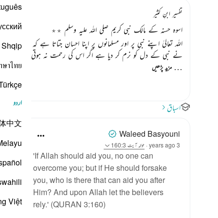
tuguês
تفسیر ابنِ کثیر
усский
اسوہ حسنہ کے مالک نبی کریم صلی اللہ علیہ وسلم ٭٭
اللہ تعالیٰ اپنے نبی پر اور مسلمانوں پر اپنا احسان جتاتا ہے کہ نبی کے م
Shqip
نے نبی کے دل کو نرم کر دیا ہے اگر اس کی رحمت نہ ہوتی تو اتنی نرمی او
าษาไทย
…
مزید پڑھیں
Türkçe
اردو
اسباق
体中文
Waleed Basyouni
Melayu
3 years ago
·
حوالہ
آیت 160:3
'If Allah should aid you, no one can
spañol
overcome you; but if He should forsake
you, who is there that can aid you after
swahili
Him? And upon Allah let the believers
ng Việt
rely.' (QURAN 3:160)