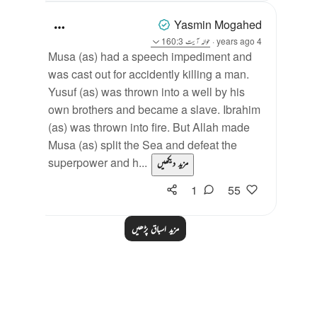
Yasmin Mogahed
4 years ago
·
حوالہ
آیت 160:3
Musa (as) had a speech impediment and
was cast out for accidently killing a man.
Yusuf (as) was thrown into a well by his
own brothers and became a slave. Ibrahim
(as) was thrown into fire. But Allah made
Musa (as) split the Sea and defeat the
superpower and h...
مزید دیکھیں
1
55
مزید اسباق پڑھیں