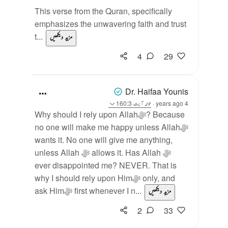
This verse from the Quran, specifically
emphasizes the unwavering faith and trust
t...
مزید دیکھیں
4
29
Dr. Haifaa Younis
4 years ago
·
حوالہ
آیت 160:3
Why should I rely upon Allahﷻ? Because
no one will make me happy unless Allahﷻ
wants it. No one will give me anything,
unless Allah ﷻ allows it. Has Allah ﷻ
ever disappointed me? NEVER. That is
why I should rely upon Himﷻ only, and
ask Himﷻ first whenever I n...
مزید دیکھیں
2
33