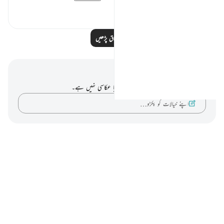
0
0
مزید اسباق پڑھیں
نوٹس اور عکاسی۔
آپ کے پاس اس آیت پر کوئی نوٹ یا عکاسی نہیں ہے۔
اپنے خیالات کو پکڑو…
Notes
placeholders