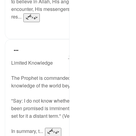
to believe in Allah, His angels, His scripture, His
encounter, His messengers, and believing in the
res...
مزید دیکھیں
0
2
In the Shade of the Quran
31 weeks ago
·
حوالہ
آیت 25:72-26
Limited Knowledge
The Prophet is commanded to disclaim any
knowledge of the world beyond human perception:
"Say: I do not know whether that which you have
been promised is imminent, or whether my Lord has
set for it a distant term." (Verse 25)
In summary, t...
مزید دیکھیں