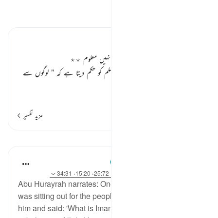
تفسیر پڑھیں
تفسیر ابنِ کثیر
اللہ کے سوا قیامت کب ہوگی کسی کو نہیں معلوم ٭٭
اللہ تعالیٰ اپنے رسول
صلی اللہ علیہ وسلم
کو حکم دیتا ہے کہ
” لوگوں سے
کہہ دیں کہ قیامت کب ہو گی، اس کا
…
مزید پڑھیں
مزید تفسیر
اسباق
Prophetic Commentary
8 years ago
·
حوالہ
آیت 71:27، 42:79، 25:72، 15:20، 34:31
Abu Hurayrah narrates: One day, the Prophet (saws)
was sitting out for the people, when Gabriel came to
him and said: 'What is Iman?' He responded: 'Iman is