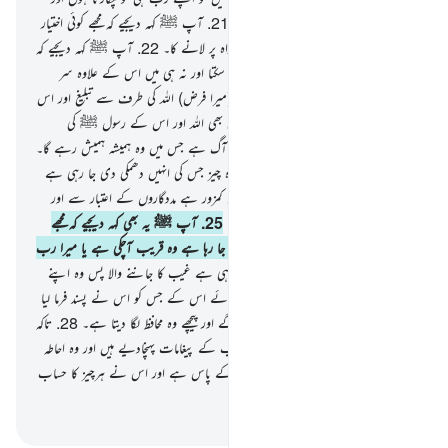
اس کے ساتھ کسی کو شریک نہیں کرتا۔
21
.
آپ ﷺ کہہ دیجیے کہ مجھے کوئی اختیار
نہیں تمہارے لیے کسی نقصان کا اور نہ راہ پر لانے کا۔
22
.
آپ ﷺ کہہ دیجیے کہ
مجھے اللہ (کی پکڑ) سے کوئی پناہ نہیں دے سکتا اور نہ ہی میں اس کے علاوہ سر
چھپانے کی کوئی جگہ پائوں گا۔
23
.
بس (میرا فرض) اللہ کی طرف سے تبلیغ اور اس
کے پیغامات کا پہنچا دینا ہے۔ اور جو کوئی بھی اللہ اور اس کے رسول ﷺ کی
نافرمانی کرے گا تو اس کے لیے جہنم کی آگ ہے جس میں وہ ہمیشہ ہمیش رہے گا۔
24
.
یہاں تک کہ جب وہ دیکھیں گے وہ چیز جس کی انہیں دھمکی دی جا رہی ہے
اس وقت انہیں معلوم ہوجائے گا کہ کون کمزور ہے مددگاروں کے اعتبار سے اور
کون اقلیت میں ہے تعداد کے لحاظ سے۔
25
.
آپ ﷺ یہ بھی کہہ دیجیے کہ مجھے
معلوم نہیں کہ جس چیز کا تم سے وعدہ کیا جا رہا ہے وہ قریب آچکی ہے یا میرا رب
اس کی مدت اور لمبی کر دے گا۔
26
.
وہی ہے غیب کا جاننے والا پس وہ اپنے
غیب پر کسی کو مطلع نہیں کرتا۔
27
.
سوائے اس کے جس کو اس نے پسند فرما لیا
ہو اپنے رسولوں میں سے تو اس کے آگے اور پیچھے وہ محافظ لگا دیتا ہے۔
28
.
تاکہ
وہ دیکھ لے کہ انہوں نے واقعتا اپنے رب کے پیغامات پہنچادیے ہیں اور وہ احاطہ
کیے ہوئے ہے اس سب کچھ کا جو ان کے پاس ہے اور اس نے ہرچیز کا حساب
کتاب رکھا ہوا ہے گنتی کے ساتھ۔
-
بیان القرآن (ڈاکٹر اسرار احمد)