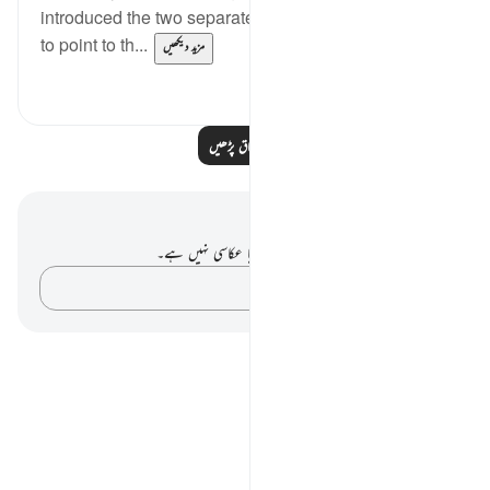
introduced the two separate Arabic letters Ha, Mim,
to point to th...
مزید دیکھیں
0
1
مزید اسباق پڑھیں
نوٹس اور عکاسی۔
آپ کے پاس اس آیت پر کوئی نوٹ یا عکاسی نہیں ہے۔
اپنے خیالات کو پکڑو…