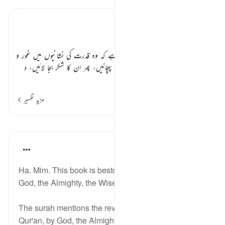
تفسیر ابنِ کثیر
باب
اللہ تعالیٰ اپنی مخلوق کو ہدایت فرماتا ہے کہ وہ قدرت کی نشانیوں میں غور و
فکر کریں۔ اللہ کی نعمتوں کو جانیں اور پہچانیں، پھر ان کا شکر بجا لائیں، د
…
مزید پڑھیں
مزید تفسیر
اسباق
In the Shade of the Quran
31 weeks ago
·
حوالہ
آیت 1:45-2
Ha. Mim. This book is bestowed from on high by
God, the Almighty, the Wise. (Verse 1-2)
The surah mentions the revelation of this book, the
Qur'an, by God, the Almighty, the Wise, after having