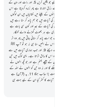
ان میں بھی نشانیاں ہیں ان لوگوں کے لیے جو یقین کریں
5
.
اور رات اور دن کے
اختلاف میں اور اس میں جو اللہ آسمان سے رزق اتارتا ہے پھر زندہ کردیتا ہے اس
سے زمین کو اس کی موت کے بعد اور ہوائوں کے چلنے میں نشانیاں ہیں ان لوگوں
کے لیے جو عقل سے کام لیں
6
.
یہ اللہ کی آیات ہیں جو ہم پڑھ کر سنا رہے ہیں
آپ کو حق کے ساتھ تو اب اللہ اور اس کی آیات کے بعد اور کون سی بات ہے
جس پر یہ لوگ ایمان لائیں گے ؟
7
.
بربادی ہے ہر جھوٹ گھڑنے والے گنہگار
کے لیے
8
.
وہ سنتا ہے اللہ کی وہ آیات جو اسے پڑھ کر سنائی جاتی ہیں پھر وہ اڑ
جاتا ہے ضد پر تکبر ّکرتے ہوئے جیسے کہ اس نے انہیں سنا ہی نہ ہو تو آپ ﷺ
اسے ایک دردناک عذاب کی بشارت دے دیجئے
9
.
اور جب ہماری آیات میں سے
کوئی بات اس کے علم میں آتی ہے تو وہ اس کا مذاق اڑاتا ہے۔ یہی لوگ ہیں جن
کے لیے اہانت آمیز عذاب ہوگا
10
.
ان کے پیچھے جہنم ہے اور جو کچھ انہوں نے
کمایا ہے وہ ان کے ذرا بھی کام نہیں آسکے گا اور نہ وہ جن کو انہوں نے اللہ کے
سوا مدد گار بنا رکھا ہے اور ان کے لیے بہت بڑا عذاب ہوگا
11
.
یہ (قرآن) ہے
ہدایت۔ اور جن لوگوں نے اپنے رب کی آیات کا کفر کیا ان کے لیے بہت ہی
دردناک عذاب ہوگا
-
بیان القرآن (ڈاکٹر اسرار احمد)
تفسیر پڑھیں