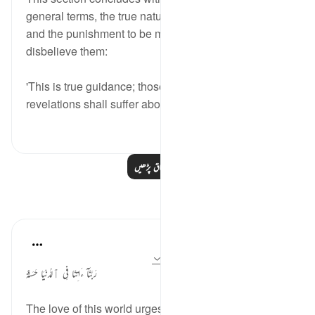
general terms, the true nature of God's revelations
and the punishment to be meted out to those who
disbelieve them:
'This is true guidance; those who reject their Lord's
revelations shall suffer abominabl...
مزید دیکھیں
22
0
0
مزید اسباق پڑھیں
مظاہر
DrHaleema Anwar
4 years ago
·
حوالہ
آیت 17:47، 11:45
رَبَّنَآ ءَاتِنَا فِى ٱلدُّنْيَا حَسَنَةً
The love of this world urges us to acquire