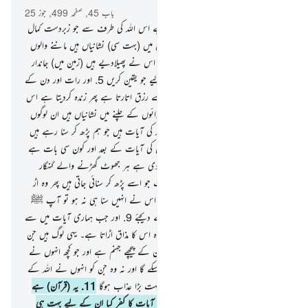
باب 45, صفحہ 499, جوز 25
1
.
ح م۔
2
.
اس کتاب کا اتارا جانا ہے اس اللہ کی طرف سے جو زبردست کمال
حکمت والا ہے
3
.
یقینا آسمانوں اور زمین میں (بہت سی) نشانیاں ہیں ماننے والوں
کے لیے
4
.
اور تمہاری تخلیق میں اور جو اس نے پھیلادیے ہیں (زمین میں) جاندار
ان میں بھی نشانیاں ہیں ان لوگوں کے لیے جو یقین کریں
5
.
اور رات اور دن کے
اختلاف میں اور اس میں جو اللہ آسمان سے رزق اتارتا ہے پھر زندہ کردیتا ہے اس
سے زمین کو اس کی موت کے بعد اور ہوائوں کے چلنے میں نشانیاں ہیں ان لوگوں
کے لیے جو عقل سے کام لیں
6
.
یہ اللہ کی آیات ہیں جو ہم پڑھ کر سنا رہے ہیں
آپ کو حق کے ساتھ تو اب اللہ اور اس کی آیات کے بعد اور کون سی بات ہے
جس پر یہ لوگ ایمان لائیں گے ؟
7
.
بربادی ہے ہر جھوٹ گھڑنے والے گنہگار
کے لیے
8
.
وہ سنتا ہے اللہ کی وہ آیات جو اسے پڑھ کر سنائی جاتی ہیں پھر وہ اڑ
جاتا ہے ضد پر تکبر ّکرتے ہوئے جیسے کہ اس نے انہیں سنا ہی نہ ہو تو آپ ﷺ
اسے ایک دردناک عذاب کی بشارت دے دیجئے
9
.
اور جب ہماری آیات میں سے
کوئی بات اس کے علم میں آتی ہے تو وہ اس کا مذاق اڑاتا ہے۔ یہی لوگ ہیں جن
کے لیے اہانت آمیز عذاب ہوگا
10
.
ان کے پیچھے جہنم ہے اور جو کچھ انہوں نے
کمایا ہے وہ ان کے ذرا بھی کام نہیں آسکے گا اور نہ وہ جن کو انہوں نے اللہ کے
سوا مدد گار بنا رکھا ہے اور ان کے لیے بہت بڑا عذاب ہوگا
11
.
یہ (قرآن) ہے
ہدایت۔ اور جن لوگوں نے اپنے رب کی آیات کا کفر کیا ان کے لیے بہت ہی