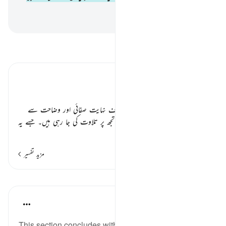
دردناک عذاب ہوگا
-
بیان القرآن (ڈاکٹر اسرار احمد)
تفسیر پڑھیں
تفسیر ابنِ کثیر
قرآن عظیم کی اہانت سے بچاؤ ٭٭
مطلب یہ ہے کہ قرآن جو حق کی طرف نہایت صفائی اور وضاحت سے
نازل ہوا ہے۔ اس کی روشن آیتیں تجھ پر تلاوت کی جا رہی ہیں۔ جسے یہ
…
مزید پڑھیں
مزید تفسیر
اسباق
In the Shade of the Quran
32 weeks ago
·
حوالہ
آیت 11:45
This section concludes with a word that describes, in