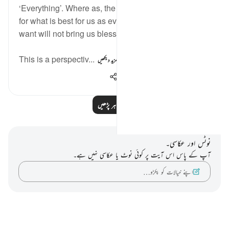
‘Everything’. Where as, the Quran teaches us to ask
for what is best for us as everything we desire and
want will not bring us blessing and advantage.
This is a perspectiv...
مزید دیکھیں
233
3
10
مزید مظاہر پڑھیں
نوٹس اور عکاسی۔
آپ کے پاس اس آیت پر کوئی نوٹ یا عکاسی نہیں ہے۔
اپنے خیالات کو پکڑو…