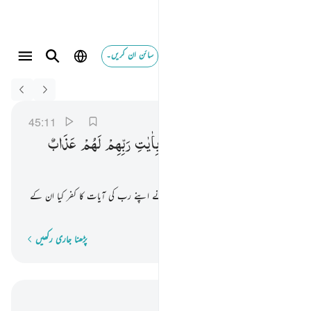
سائن ان کریں۔
Switch Quran.com to
English
هاذا هدى والذين كفروا بايات ربهم لهم عذاب من رجز اليم ١١
الجاثية
45:11
45:11
هٰذَا
هُدًی ۚ
وَالَّذِیْنَ
كَفَرُوْا
بِاٰیٰتِ
رَبِّهِمْ
لَهُمْ
عَذَابٌ
مِّنْ
رِّجْزٍ
اَلِیْمٌ
یہ (قرآن) ہے ہدایت۔ اور جن لوگوں نے اپنے رب کی آیات کا کفر کیا ان کے
لیے بہت ہی دردناک عذاب ہوگا
پڑھنا جاری رکھیں
لفظ بہ لفظ
سیاق و سباق میں پڑھیں