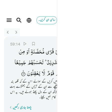
سائن ان کریں۔
Switch Quran.com to
English
لا يقاتلونكم جميعا الا في قرى محصنة او من وراء جدر با
الحشر
59:14
59:14
لَا
یُقَاتِلُوْنَكُمْ
جَمِیْعًا
اِلَّا
فِیْ
قُرًی
مُّحَصَّنَةٍ
اَوْ
مِنْ
وَّرَآءِ
جُدُرٍ ؕ
بَاْسُهُمْ
بَیْنَهُمْ
شَدِیْدٌ ؕ
تَحْسَبُهُمْ
جَمِیْعًا
وَّقُلُوْبُهُمْ
شَتّٰی ؕ
ذٰلِكَ
بِاَنَّهُمْ
قَوْمٌ
لَّا
یَعْقِلُوْنَ
یہ کبھی اکٹھے ہو کر تمہارے خلاف جنگ نہیں کریں گے سوائے اس کے کہ قلعہ بند
بستیوں میں (رہ کر لڑیں) یا دیواروں کے پیچھے سے ان کے آپس کے جھگڑے بہت
سخت ہیں۔ تم انہیں متحد گمان کرتے ہو حالانکہ ان کے دل پھٹے ہوئے ہیں۔ یہ اس
لیے کہ یہ ایک ایسا گروہ ہیں جو عقل سے کام نہیں لیتے۔
پڑھنا جاری رکھیں
لفظ بہ لفظ