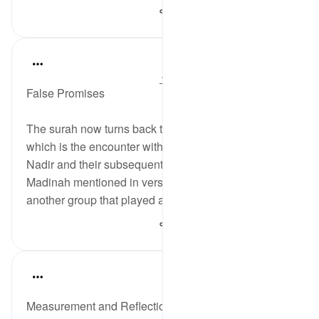
116
0
3
In the Shade of the Quran
31 weeks ago
·
حوالہ
آیت 11:59-14
False Promises
The surah now turns back to discuss the event itself,
which is the encounter with the Jewish tribe of al-
Nadir and their subsequent evacuation from
Madinah mentioned in verse 2, painting a picture of
another group that played a role in it, the ...
مزید دیکھیں
157
0
0
Salah Soltan
8 years ago
·
حوالہ
آیت 1:59-24
Measurement and Reflection