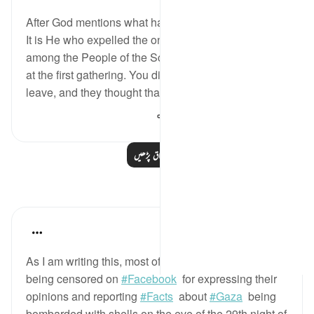
After God mentions what happened to Bani Nadir:
It is He who expelled the ones who disbelieved
among the People of the Scripture from their homes
at the first gathering. You did not think they would
leave, and they thought that thei...
مزید دیکھیں
849
0
2
مزید اسباق پڑھیں
مظاہر
Mohannad Hakeem
5 years ago
·
حوالہ
آیت 14:59
As I am writing this, most of my activist-friends are
being censored on
#Facebook
​ for expressing their
opinions and reporting
#Facts
​ about
#Gaza
​ being
bombarded with shells on the eve of the 29th night of