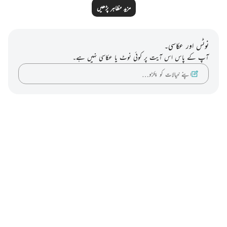
مزید مظاہر پڑھیں
نوٹس اور عکاسی۔
آپ کے پاس اس آیت پر کوئی نوٹ یا عکاسی نہیں ہے۔
اپنے خیالات کو پکڑو…
Notes
placeholders
close