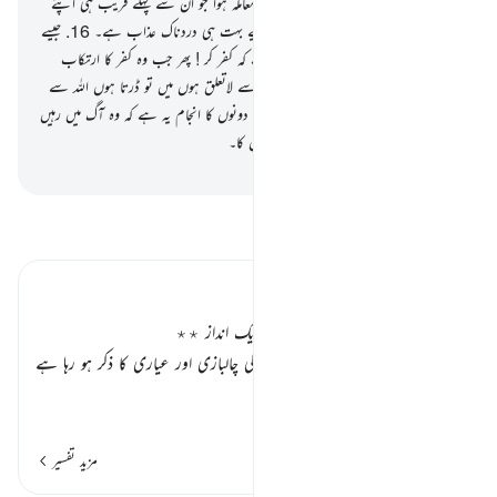
(ان کا وہی حال ہوگا) جیسے ان لوگوں کا معاملہ ہوا جو ان سے پہلے قریب ہی اپنے
کیے کی سزا چکھ چکے ہیں اور ان کے لیے بہت ہی دردناک عذاب ہے۔
16
.
جیسے
شیطان کی مثال جب وہ انسان کو کہتا ہے کہ کفر کر ! پھر جب وہ کفر کا ارتکاب
کرلیتا ہی تو وہ (شیطان) کہتا ہے میں تم سے لاتعلق ہوں میں تو ڈرتا ہوں اللہ سے
جو تمام جہانوں کا رب ہے۔
17
.
تو ان دونوں کا انجام یہ ہے کہ وہ آگ میں رہیں
گے ہمیشہ ہمیش۔ اور یہی ہے بدلہ ظالموں کا۔
-
بیان القرآن (ڈاکٹر اسرار احمد)
تفسیر پڑھیں
تفسیر ابنِ کثیر
کفر بزدلی کی گود ہے تلبیس ابلیس کا ایک انداز ٭٭
عبداللہ بن ابی اور اسی جیسے منافقین کی چالبازی اور عیاری کا ذکر ہو رہا ہے
کہ انہوں نے یہودیان بنو نضیر
…
مزید پڑھیں
مزید تفسیر