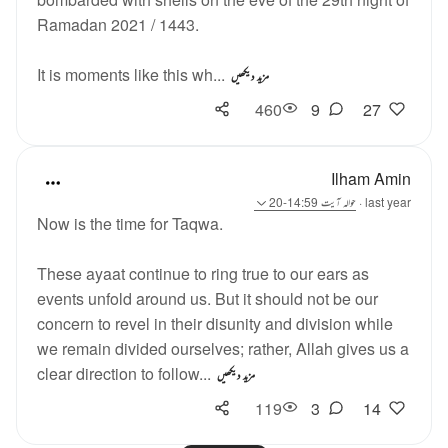
Ramadan 2021 / 1443.
It is moments like this wh...
مزید دیکھیں
460
9
27
Ilham Amin
last year
·
حوالہ
آیت 14:59-20
Now is the time for Taqwa.
These ayaat continue to ring true to our ears as
events unfold around us. But it should not be our
concern to revel in their disunity and division while
we remain divided ourselves; rather, Allah gives us a
clear direction to follow...
مزید دیکھیں
119
3
14