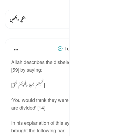
قیراط دیکھیں
اس آیت میں ہے۔ 2 جنکچرز
جنکچر دیکھیں
اسباق
Tulayhah Tafsir Translations
5 years ago
·
حوالہ
آیت 14:59
Allah describes the disbelievers in surah al-Hashr
[59] by saying:
[تَحْسَبُهُمْ جَمِيعًا وَقُلُوبُهُمْ شَتَّىٰ]
'You would think they were united, but their hearts
are divided' [14]
In his explanation of this ayah, Imam al-Baghawi
brought the following nar...
مزید دیکھیں