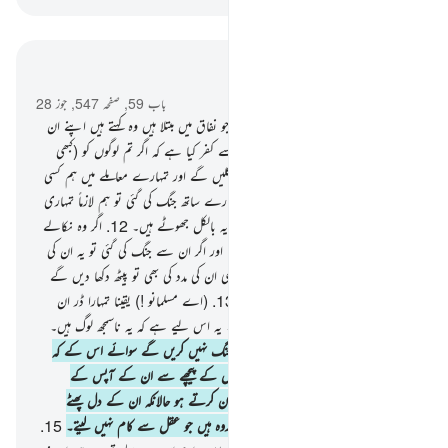
سیاق و سباق میں پڑھیں
باب 59, صفحہ 547, جوز 28
11
.
کیا تم نے دیکھا نہیں ان لوگوں کو جو نفاق میں مبتلا ہیں وہ کہتے ہیں اپنے ان
بھائیوں سے جنہوں نے اہل کتاب میں سے کفر کیا ہے کہ اگر تم لوگوں کو (کبھی
مدینہ سے) نکالا گیا تو ہم تمہارے ساتھ نکلیں گے اور تمہارے معاملے میں ہم کسی
کی بھی اطاعت نہیں کریں گے اور اگر تمہارے ساتھ جنگ کی گئی تو ہم لازماً تمہاری
مدد کریں گے۔ اور اللہ گواہی دیتا ہے کہ یہ بالکل جھوٹے ہیں۔
12
.
اگر وہ نکالے
گئے تو یہ ان کے ساتھ نہیں نکلیں گے۔ اور اگر ان سے جنگ کی گئی تو یہ ان کی
مدد نہیں کریں گے۔ اور اگر انہوں نے کبھی ان کی مدد کی بھی تو پیٹھ دکھا دیں گے
پھر ان کی کہیں سے مدد نہیں ہو سکے گی
13
.
(اے مسلمانو !) یقینا تمہارا ڈر ان
کے دلوں میں اللہ کی نسبت شدید تر ہے۔ یہ اس لیے ہے کہ یہ ناسمجھ لوگ ہیں۔
14
.
یہ کبھی اکٹھے ہو کر تمہارے خلاف جنگ نہیں کریں گے سوائے اس کے کہ
قلعہ بند بستیوں میں (رہ کر لڑیں) یا دیواروں کے پیچھے سے ان کے آپس کے
جھگڑے بہت سخت ہیں۔ تم انہیں متحد گمان کرتے ہو حالانکہ ان کے دل پھٹے
ہوئے ہیں۔ یہ اس لیے کہ یہ ایک ایسا گروہ ہیں جو عقل سے کام نہیں لیتے۔
15
.