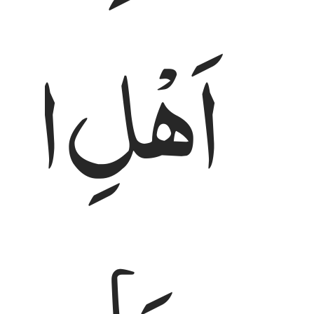
اَهْلِ
الْ