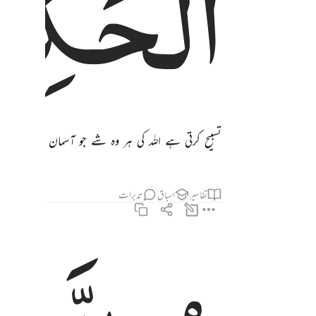
الْحَكِی
تسبیح کرتی ہے اللہ کی ہر وہ شے جو آسمان میں ہے ا
تفاسیر
اسباق
تدبرات
هو الذي اخرج الذين كفروا من اهل الكتاب من ديارهم لاول الحشر ما ظننتم 
هُوَ ٱلَّذِىٓ أَخْرَجَ ٱلَّذِينَ كَفَرُوا۟ مِنْ أَهْلِ ٱلْكِتَـٰبِ مِن دِيَـٰرِهِمْ لِأَوَّلِ ٱلْحَشْ