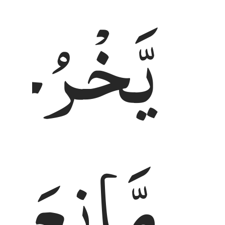
یَّخْرُجُو
مَّانِعَتُ