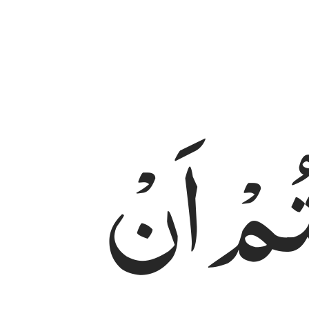
ُمْ
اَنْ