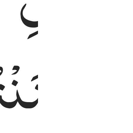
مْ
لِاَوَّلِ
ؔؕ
مَا
ظَنَنْت