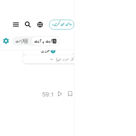
سائن ان کریں۔
آیت بہ آیت
قرائت
سنیے
معلومات
ترجمہ
: بیان القرآن (ڈاکٹر اسرار احمد)
59:1