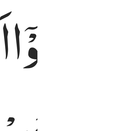
ْا
وَظَنُّوْۤا
اَ
هُمْ
حُصُوْن