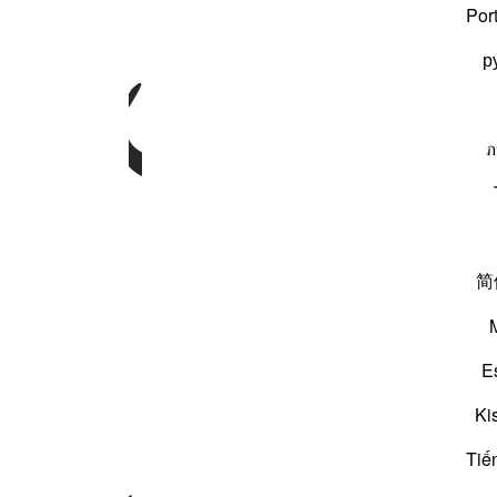
لّٰهِ
مَا
فِی
Por
р
ภ
ٰتِ
وَمَا
فِی
简
E
Ki
Tiế