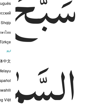
سَبَّحَ
لِ
tuguês
усский
Shqip
าษาไทย
Türkçe
السَّمٰو
اردو
体中文
Melayu
spañol
swahili
ng Việt