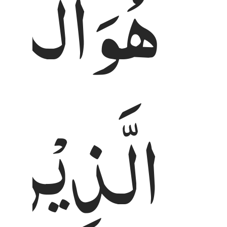
هُوَ
الَّذِ
الَّذِیْنَ