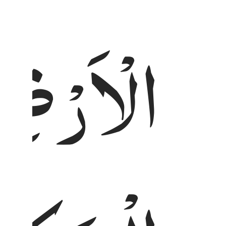
الْاَرْضِ 