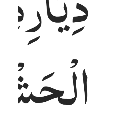
دِیَارِهِ
الْحَشْرِ 