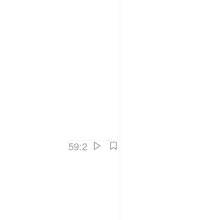
59:2
ون بيوتهم بايديهم وايدي المومنين فاعتبروا يا اولي الابصار ٢
ِبُوا۟ ۖ وَقَذَفَ فِى قُلُوبِهِمُ ٱلرُّعْبَ ۚ يُخْرِبُونَ بُيُوتَهُم بِأَيْدِيهِمْ وَأَيْدِى ٱلْمُؤْمِنِينَ فَٱعْتَبِرُوا۟ يَـٰٓأُو۟لِى ٱلْأَبْ