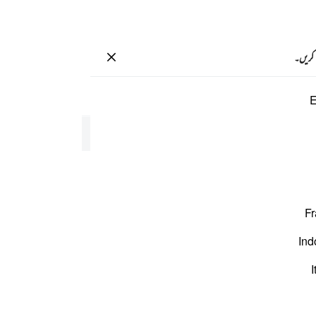
سائن ان کریں۔
 کریں۔
صفحہ
545
پارہ
28
/
حزب
55
E
Fr
Ind
I