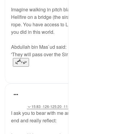
3 years ago
·
حوالہ
آیت 12:57
Imagine walking in pitch black darkness over the
Hellfire on a bridge (the siraat) that is thinner than a
rope. You have access to Light but it's based on what
you did in this world.
Abdullah bin Mas`ud said:
'They will pass over the Sirat according to thei...
مزید دیکھیں
2
33
Yasmin Mogahed
·
4 years ago
حوالہ
آیت 32:69، 12:57، 3:2-5، 10:56-11، 125:20-126، 15:83
I ask you to bear with me and read through until the
end and really reflect: