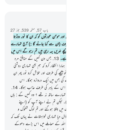
سیاق و سباق میں پڑھیں
باب 57, صفحہ 539, جوز 27
12
.
جس دن تم دیکھو گے مومن مردوں اور مومن عورتوں کو کہ ان کا نور دوڑتا
ہوگا ان کے سامنے اور ان کے داہنی طرف (ان سے کہا جائے گا :) آج تمہارے
لیے بشارت ہے ان جنتوں کی جن کے نیچے نہریں بہہ رہی ہیں تم رہو گے اس میں
ہمیشہ ہمیش۔ یقینا یہی بہت بڑی کامیابی ہے۔
13
.
جس دن کہیں گے منافق مرد
اور منافق عورتیں ایمان والوں سے کہ ذرا ہمارا انتظار کرو کہ ہم بھی تمہاری روشنی
سے فائدہ اٹھالیں۔ کہا جائے گا : لوٹ جائو پیچھے کی طرف اور تلاش کرو نور پھر ان
کے درمیان ایک فصیل کھڑی کردی جائے گی جس میں ایک دروازہ ہوگا۔ اس
(فصیل) کی اندرونی جانب رحمت ہوگی اور اس کے باہر کی طرف عذاب ہوگا۔
14
.
وہ (منافق) انہیں پکار کر کہیں گے کیا ہم تمہارے ساتھ نہ تھے ؟ وہ کہیں گے : ہاں
کیوں نہیں ! (تم تھے تو ہمارے ساتھ ہی)۔ لیکن تم نے اپنے آپ کو (اپنے
ہاتھوں) فتنے میں ڈالا اور تم گومگو کی کیفیت میں مبتلا ہوگئے اور تم لوگ شکوک و
شبہات میں پڑگئے اور تمہیں دھوکے میں ڈال دیا تمہاری خواہشات نے یہاں تک کہ
اللہ کا فیصلہ آگیا اور تمہیں خوب دھوکہ دیا اللہ کے معاملے میں اس بڑے دھوکے