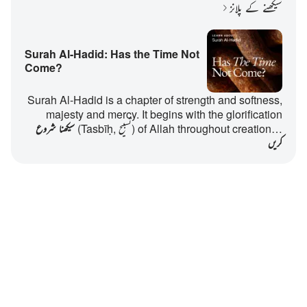
سیکھنے کے پلانز
Surah Al-Hadid: Has the Time Not
Come?
Surah Al-Hadid is a chapter of strength and softness,
majesty and mercy. It begins with the glorification
(Tasbīḥ, تسبيح) of Allah throughout creation…
سیکھنا شروع
کریں
Notes
placeholders