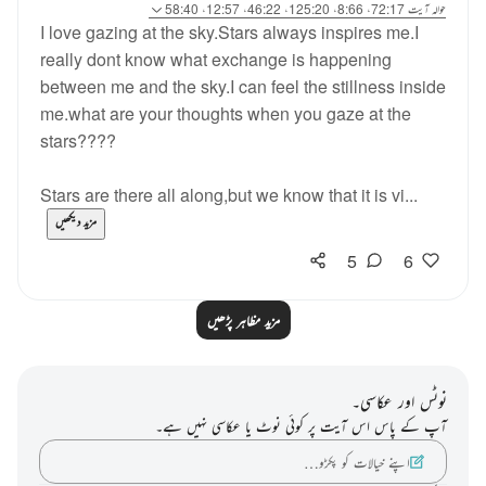
حوالہ
آیت 72:17، 8:66، 125:20، 46:22، 12:57، 58:40
I love gazing at the sky.Stars always inspires me.I
really dont know what exchange is happening
between me and the sky.I can feel the stillness inside
me.what are your thoughts when you gaze at the
stars????
Stars are there all along,but we know that it is vi...
مزید دیکھیں
5
6
مزید مظاہر پڑھیں
نوٹس اور عکاسی۔
آپ کے پاس اس آیت پر کوئی نوٹ یا عکاسی نہیں ہے۔
اپنے خیالات کو پکڑو…