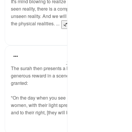
It's mind blowing to realize that for every physical,
seen reality, there is a complimentary spiritual,
unseen reality. And we will fail if we only recognize
the physical realities. ...
مزید دیکھیں
14
106
In the Shade of the Quran
31 weeks ago
·
حوالہ
آیت 12:57-15
The surah then presents a brilliant image of this
generous reward in a scene of the day when this is
granted:
"On the day when you see all believers, men and
women, with their light spreading rapidly before them
and to their right, [they will be told], 'The g...
مزید دیکھیں
0
0