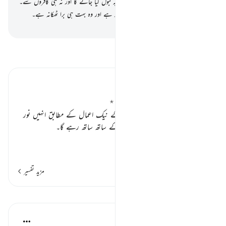
باز نے۔
15
.
تو آج نہ تم سے کوئی فدیہ قبول کیا جائے گا اور نہ ہی کافروں سے۔
تمہارا ٹھکانہ آگ ہے وہی تمہاری غم خوار ہے اور وہ بہت ہی برا ٹھکانہ ہے۔
-
بیان القرآن (ڈاکٹر اسرار احمد)
تفسیر پڑھیں
تفسیر ابنِ کثیر
اعمال کے مطابق بدلہ دیا جائے گا ٭٭
یہاں بیان ہو رہا ہے کہ مسلمانوں کے نیک اعمال کے مطابق انہیں نور
ملے گا جو قیامت کے دن کے ان کے ساتھ ساتھ رہے گا۔
سی
…
مزید پڑھیں
مزید تفسیر
اسباق
Suleiman Hani