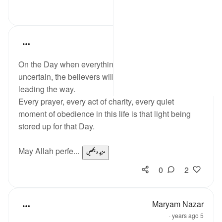
6
26
Azeem Iqbal
20 weeks ago
·
حوالہ
آیت 12:57
On the Day when everything will be dark and
uncertain, the believers will walk with their own light
leading the way.
Every prayer, every act of charity, every quiet
moment of obedience in this life is that light being
stored up for that Day.
May Allah perfe...
مزید دیکھیں
0
2
Maryam Nazar
·
5 years ago