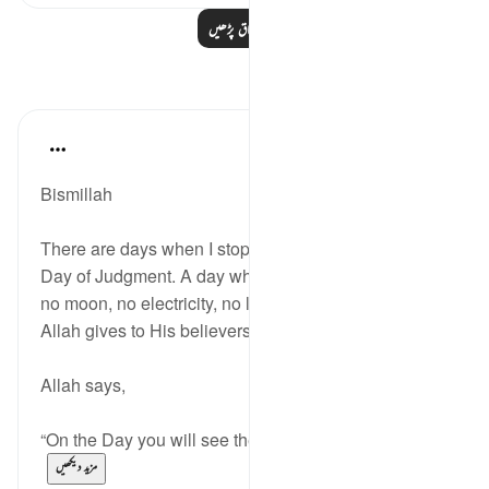
مزید اسباق پڑھیں
مظاہر
Dr Maryam Fayyaz
2 weeks ago
·
حوالہ
آیت 12:57
Bismillah
There are days when I stop and wonder about the
Day of Judgment. A day when there will be no sun,
no moon, no electricity, no light except the light that
Allah gives to His believers.
Allah says,
“On the Day you will see the believing men and bel...
مزید دیکھیں