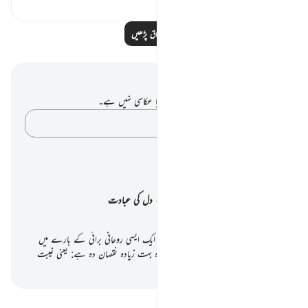
مزید اسباق پڑھیں
نوٹس اور عکاسی۔
آپ کے پاس اس آیت پر کوئی نوٹ یا عکاسی نہیں ہے۔
اپنے خیالات کو پکڑو…
سیکھنے کے پلانز
زبان کی حفاظت، دل کی عبادت
یہ 7 دن کا آسان اور عملی تربیتی پروگرام ایک ایسی روحانی برائی کے بارے میں
ہے جسے ہم اکثر معمولی سمجھتے ہیں لیکن وہ بہت زیادہ نقصان دہ ہے: یعنی غیبت
او…
سیکھنا شروع کریں