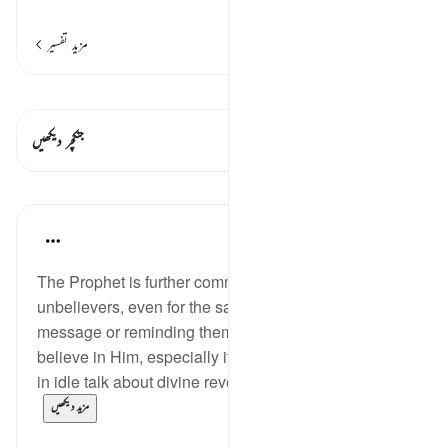
…
مزید پڑھیں
مزید تفسیر
قیراط دیکھیں
اس آیت میں ہے۔ 1 جنکچرز
جنکچر دیکھیں
اسباق
In the Shade of the Quran
31 weeks ago
·
حوالہ
آیت 68:6
The Prophet is further commanded not to sit with the
unbelievers, even for the sake of explaining his
message or reminding them of God and their need to
believe in Him, especially if he finds them engaged
in idle talk about divine revelations. If they talk abo...
مزید دیکھیں
0
0