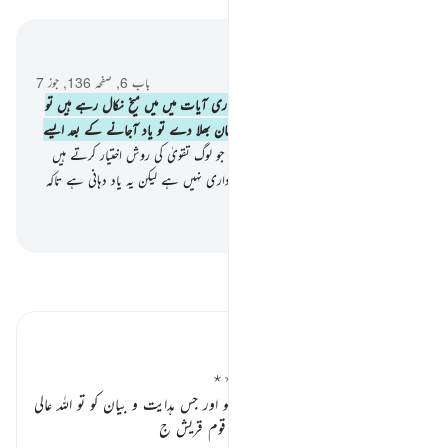
سیاق و سباق میں پڑھیں
باب 6, صفحہ 136, جوز 7
68
.
اور جب تم دیکھو لوگوں کو کہ وہ ہماری آیات میں میں میخ نکال رہے ہیں تو
ان سے کنارہ کش ہوجاؤ اور اگر تمہیں شیطان بھلا دے تو یاد آجانے کے بعد ایسے
ظالموں کے ساتھ مت بیٹھو
69
.
اور یقیناً جو لوگ تقویٰ کی روش اختیار کرتے ہیں
ان پر ان لوگوں کے حساب کی کوئی ذمہ داری نہیں ہے لیکن یہ یاد دہانی ہے تاکہ
وہ تقویٰ اختیار کریں
-
بیان القرآن (ڈاکٹر اسرار احمد)
تفسیر پڑھیں
تفسیر ابنِ کثیر
غلط تاویلیں کرنے والوں سے نہ ملو ٭٭
اللہ تعالیٰ فرماتا ہے کہ
” جس قرآن کو اور جس ہدایت و بیان کو تو اللہ عالی
کی طرف سے لایا ہے اور جسے تیری قوم قریش ج