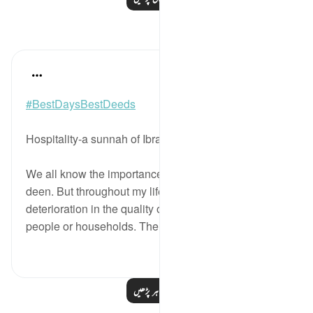
مظاہر
Khaleda Begum
5 years ago
·
حوالہ
آیت 24:51-30
#BestDaysBestDeeds
Hospitality-a sunnah of Ibrahim (As) and sacrifice
We all know the importance of hospitality in our
deen. But throughout my life I have seen a significant
deterioration in the quality of being hospitable in
people or households. The numbe...
مزید دیکھیں
8
13
مزید مظاہر پڑھیں