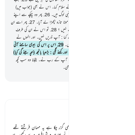
وہ اس کے ہاں داخل ہوئے تو انہوں نے سلام کہا۔ اس نے بھی (جواب میں)
سلام کہا (اور دل میں کہا کہ) یہ تو کوئی اجنبی لوگ ہیں۔
26
.
پھر وہ چپکے سے اپنے
گھر والوں کی طرف گیا اور ایک (بھنا ہوا) موٹا تازہ بچھڑا لے آیا۔
27
.
پھر اسے ان
کی طرف بڑھایا اور کہا کہ آپ لوگ کھاتے نہیں ؟
28
.
تو اس نے ان کی طرف
سے دل میں اندیشہ محسوس کیا۔ انہوں نے کہا : آپ ڈریں نہیں۔ اور انہوں نے
اسے بشارت دی ایک صاحب علم بیٹے کی۔
29
.
اس پر اس کی بیوی سامنے آئی
بڑبڑاتی ہوئی اور اس نے اپنا ماتھا پیٹ لیا اور کہنے لگی : بڑھیا بانجھ (بچہ جنے گی کیا)
؟
30
.
انہوں نے کہا : ایسا ہی فرمایا ہے آپ کے رب نے۔ یقینا وہ سب کچھ
جاننے والا بھی ہے اور بہت حکمت والا بھی۔
-
بیان القرآن (ڈاکٹر اسرار احمد)
تفسیر پڑھیں
تفسیر ابنِ کثیر
مہمان اور میزبان ؟ ٭٭
یہ واقعہ سورۃ ہود اور سورۃ الحجر میں بھی گزر چکا ہے یہ مہمان فرشتے تھے
جو بشکل انسان آئے تھے جنہیں اللہ نے عزت و شرافت دے رکھی ہے