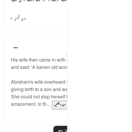
…
مزید پڑھیں
مزید تفسیر
اسباق
In the Shade of the Quran
31 weeks ago
·
حوالہ
آیت 29:51-37
His wife then came in with a loud cry, struck her face,
and said: 'A barren old woman!' (Verse 29)
Abraham's wife overheard the good news about
giving birth to a son and was stunned and surprised.
She could not stop herself from crying out in
amazement. In th...
مزید دیکھیں
0
0
مزید اسباق پڑھیں