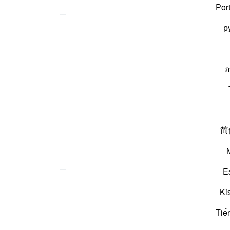
Por
р
ا
تُكَذِّبٰنِ
ภ
ں کا انکار کرو گے ؟
简
E
پوری سورہ پڑھیں
جاری رکھیں
Ki
Tiế