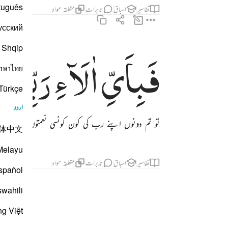
tuguês
تفاسیر
اسباق
تدبرات
متعلقہ مواد
усский
Shqip
فَبِاَیِّ
اٰلَآءِ
رَبِّكُمَ
فباي الاء ربكما تكذبان ٣٨
فَبِأَىِّ ءَالَآءِ رَبِّكُمَا تُكَذِّبَانِ ٣٨
าษาไทย
Türkçe
اردو
تو تم دونوں اپنے رب کی کون کونسی نعمتوں اور قدرتو
体中文
Melayu
تفاسیر
اسباق
تدبرات
متعلقہ مواد
spañol
swahili
ng Việt