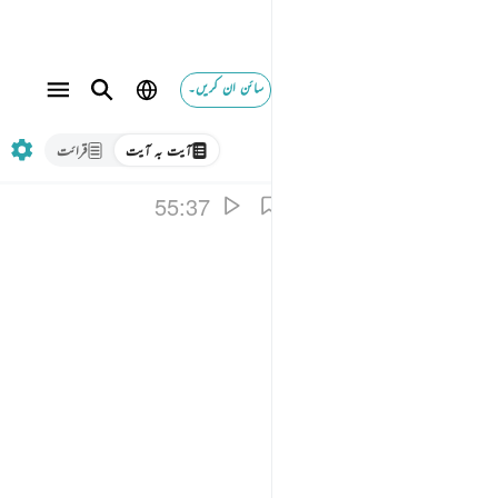
سائن ان کریں۔
آیت بہ آیت
قرائت
55:37
ِهَانِ