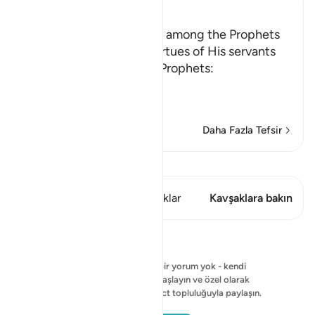
Ibn Kathir (Abridged)
The Chosen and the Best among the Prophets
Allah tells us about the virtues of His servants
the Messengers and His Prophets:
وَاذْكُرْ عِبَادَنَآ إِبْر
…
Devamını oku
Daha Fazla Tefsir
Kıraat'ı görüntüle
Bu ayette şunlar var: 1 Kavşaklar
Kavşaklara bakın
Yansımalar
Şu anda gösterilecek bir yorum yok - kendi
yorumunuzu yazmaya başlayın ve özel olarak
kaydedin veya QuranReflect topluluğuyla paylaşın.