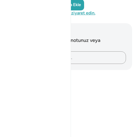
Yansıma Ekle
QuranReflect'i ziyaret edin.
Notlar ve Düşünceler
Bu ayetle ilgili herhangi bir notunuz veya
düşünceniz yok.
Düşüncelerinizi kaydedin…
Notes
placeholders
close