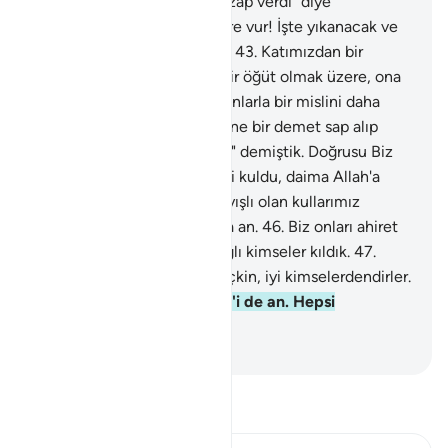
şeytan bana yorgunluk ve azap verdi" diye
seslenmişti.
42
.
"Ayağını yere vur! İşte yıkanacak ve
içilecek soğuk bir su" dedik.
43
.
Katımızdan bir
rahmet ve akıl sahiplerine bir öğüt olmak üzere, ona
tekrar ailesini ve geçmiş olanlarla bir mislini daha
vermiştik.
44
.
"Ey Eyyub! Eline bir demet sap alıp
onunla vur, yeminini bozma" demiştik. Doğrusu Biz
onu sabırlı bulmuştuk. Ne iyi kuldu, daima Allah'a
yönelirdi.
45
.
Güçlü ve anlayışlı olan kullarımız
İbrahim, İshak ve Yakub'u da an.
46
.
Biz onları ahiret
yurdunu düşünen, içten bağlı kimseler kıldık.
47
.
Doğrusu onlar katımızda seçkin, iyi kimselerdendirler.
48
.
İsmail'i, Elyesa'ı, Zülkifl'i de an. Hepsi
iyilerdendir.
-
Turkish Translation(Diyanet)
Tefsir okuyun.