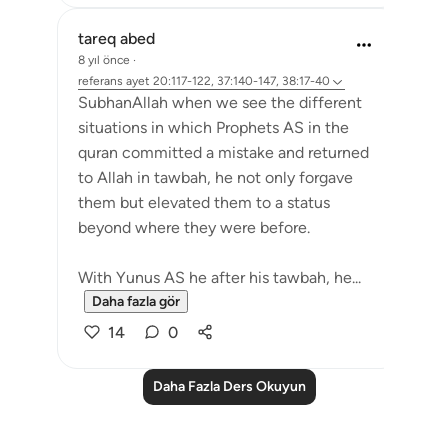
tareq abed
8 yıl önce
·
referans
ayet 20:117-122, 37:140-147, 38:17-40
SubhanAllah when we see the different
situations in which Prophets AS in the
quran committed a mistake and returned
to Allah in tawbah, he not only forgave
them but elevated them to a status
beyond where they were before.
With Yunus AS he after his tawbah, he...
Daha fazla gör
14
0
Daha Fazla Ders Okuyun