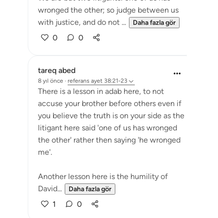
wronged the other; so judge between us
with justice, and do not ...
Daha fazla gör
0
0
tareq abed
8 yıl önce
·
referans
ayet 38:21-23
There is a lesson in adab here, to not
accuse your brother before others even if
you believe the truth is on your side as the
litigant here said 'one of us has wronged
the other' rather then saying 'he wronged
me'.
Another lesson here is the humility of
David...
Daha fazla gör
1
0