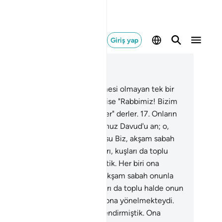
Giriş yap
ğlam içinde okuyun
üm 38, Sayfa 454, Juz 23
.
Bunlar da ancak, bir an gecikmesi olmayan tek bir
lık beklemektedirler.
16
.
Onlar ise "Rabbimiz! Bizim
yımızı hesap gününden önce ver" derler.
17
.
Onların
ylediklerine sabret; güçlü kulumuz Davud'u an; o,
ma Allah'a yönelirdi.
18
.
Doğrusu Biz, akşam sabah
nla beraber tesbih eden dağları, kuşları da toplu
de onun buyruğu altına vermiştik. Her biri ona
nelmekteydi.
19
.
Doğrusu Biz, akşam sabah onunla
aber tesbih eden dağları, kuşları da toplu halde onun
yruğu altına vermiştik. Her biri ona yönelmekteydi.
.
Onun hükümranlığını kuvvetlendirmiştik. Ona