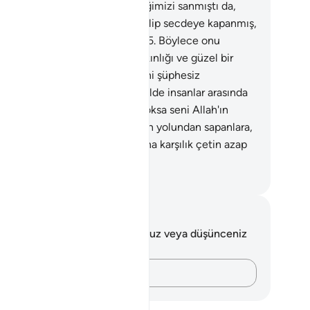
mişti. Davud, Kendisini denediğimizi sanmıştı da,
bbinden mağfiret dileyerek eğilip secdeye kapanmış,
be etmiş, Allah'a yönelmişti.
25
.
Böylece onu
ışlamıştık. Katımızda onun yakınlığı ve güzel bir
eceği vardır.
26
.
Ey Davud! Seni şüphesiz
ryüzünde hükümran kıldık, o halde insanlar arasında
aletle hükmet, hevese uyma yoksa seni Allah'ın
undan saptırır. Doğrusu, Allah'ın yolundan sapanlara,
lara, hesap gününü unutmalarına karşılık çetin azap
dır.
rkish Translation(Diyanet)
tlar ve Düşünceler
 ayetle ilgili herhangi bir notunuz veya düşünceniz
k.
Düşüncelerinizi kaydedin…