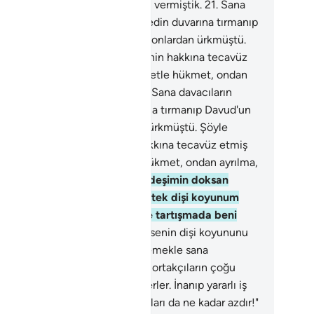
kmet ve kesin hüküm selahiyeti vermiştik.
21
.
Sana
vacıların haberi ulaştı mı? Mabedin duvarına tırmanıp
vud'un yanına girmişlerdi de, o onlardan ürkmüştü.
yle demişlerdi: "Korkma, birbirinin hakkına tecavüz
miş iki davacıyız; aramızda adaletle hükmet, ondan
ılma, bizi doğru yola çıkar."
22
.
Sana davacıların
beri ulaştı mı? Mabedin duvarına tırmanıp Davud'un
nına girmişlerdi de, o onlardan ürkmüştü. Şöyle
mişlerdi: "Korkma, birbirinin hakkına tecavüz etmiş
i davacıyız; aramızda adaletle hükmet, ondan ayrılma,
i doğru yola çıkar."
23
.
"Bu kardeşimin doksan
kuz dişi koyunu, benim de bir tek dişi koyunum
rdır; O'nu da bana ver dedi ve tartışmada beni
ndi."
24
.
Davud: "And olsun ki, senin dişi koyununu
ndi dişi koyunlarına katmak istemekle sana
ksızlıkta bulunmuştur. Doğrusu ortakçıların çoğu
birlerinin haklarına tecavüz ederler. İnanıp yararlı iş
eyenler bunun dışındadır ki sayıları da ne kadar azdır!"