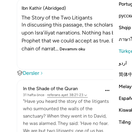
Portu
Ibn Kathir (Abridged)
русск
The Story of the Two Litigants
In discussing this passage, the scholars of Tafs
Shqip
upon Isra'iliyat narrations. Nothing has been re
ภาษา
Prophet that we could accept as true. But Ibn
chain of narrat
…
Devamını oku
Türkç
اردو
Dersler
简体
Melay
In the Shade of the Quran
31 hafta önce
·
referans
ayet 38:21-23
Españ
"Have you heard the story of the litigants
who surmounted the walls of the
Kiswah
sanctuary? When they went in to David,
Tiếng 
he was alarmed. They said: 'Have no fear.
We are but two litigants: one of us has