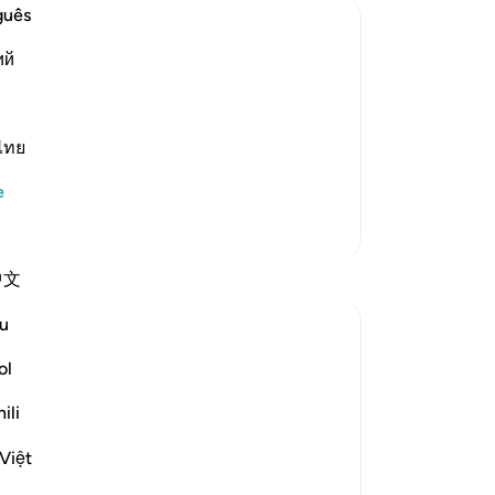
hi
guês
da
ий
Da
Şö
ir mention a story which is mostly based
et
ported about this from the Infallible
ayr
ไทย
 Abi Hatim narrated a Hadith whose
ha
e
ya
Daha Fazla Tefsir
de
ik
Yansımalar
中文
biz
do
u
tareq abed
va
7 yıl önce
·
referans
ayet 38:23, 38:82
ye
ol
3izza , besides glory ,also refers to ability
ke
to overwhelm. hence satan swearing by
ili
ha
Allahs 3izza to mislead mankind by
bir
Việt
overwhelming them with his influence.
işl
Perfect attribute to use in that oath as it