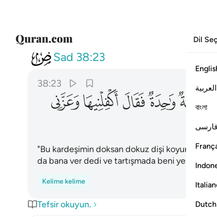
Dil Se
038
ان هاذا اخي له تسع وتسعو
Sad
38:23
Englis
38:23
العربية
ﲏ
ﲐ
ﲑ
ﲒ
ﲓ
বাংলা
ارسی
França
"Bu kardeşimin doksan dokuz dişi koyunu, benim
da bana ver dedi ve tartışmada beni yendi."
Indon
Kelime kelime
Italia
Tefsir okuyun.
Dutch