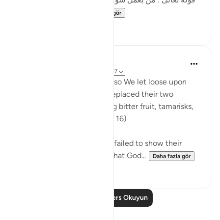
قال الحسن : هذه...
Daha fazla gör
10
2
In the Shade of the Quran
31 hafta önce
·
referans
ayet 34:16-17
But they paid no heed, and so We let loose upon
them a raging torrent and replaced their two
gardens with others yielding bitter fruit, tamarisks,
and a few lote trees. (Verse 16)
When the people of Sheba failed to show their
gratitude to God and use what God...
Daha fazla gör
0
0
Daha Fazla Ders Okuyun