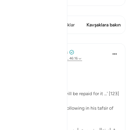
Kıraat'ı görüntüle
Bu ayette şunlar var: 1 Kavşaklar
Kavşaklara bakın
Dersler
Tulayhah Tafsir Translations
geçen yıl
·
referans
ayet 34:17, 4:123, 46:16
Allah says in surah al-Nisa':
[مَن يَعْمَلْ سُوءًا يُجْزَ بِهِ]
'... whoever commits a sin will be repaid for it ...' [123]
al-Qurtubi mentioned the following in his tafsir of
this ayah:
[قوله تعالى : من يعمل سوءا يجز به السوء هاهنا الشرك ،