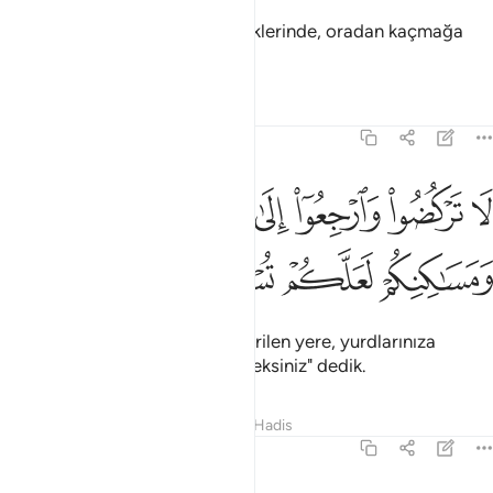
Onlar bizim baskınımızı hissettiklerinde, oradan kaçmağa
koyuluyorlardı.
Tefsirler
Dersler
Yansımalar
21:13
ﱔ
ﱕ
ﱖ
ﱗ
ﱘ
ﱙ
ﱚ
ا تركضوا وارجعوا الى ما اترفتم فيه ومساكنكم لعلكم تسالون ١٣
َا تَرْكُضُوا۟ وَٱرْجِعُوٓا۟ إِلَىٰ مَآ أُتْرِفْتُمْ فِيهِ وَمَسَـٰكِنِكُمْ لَعَلَّكُمْ تُسْـَٔلُونَ ١٣
ﱛ
ﱜ
ﱝ
ﱞ
"Koşup kaçmayın; size nimet verilen yere, yurdlarınıza
dönün, elbette sorguya çekileceksiniz" dedik.
Tefsirler
Dersler
Yansımalar
Hadis
21:14