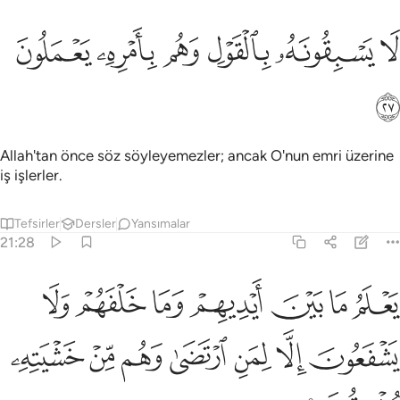
ﱜ
ﱝ
ﱞ
ا يسبقونه بالقول وهم بامره يعملون ٢٧
ﱟ
ﱠ
ﱡ
َا يَسْبِقُونَهُۥ بِٱلْقَوْلِ وَهُم بِأَمْرِهِۦ يَعْمَلُونَ ٢٧
ﱢ
Allah'tan önce söz söyleyemezler; ancak O'nun emri üzerine
iş işlerler.
Tefsirler
Dersler
Yansımalar
21:28
ﱣ
ﱤ
ﱥ
ﱦ
ﱧ
ﱨ
ﱩ
علم ما بين ايديهم وما خلفهم ولا يشفعون الا لمن ارتضى وهم من خشيت
َعْلَمُ مَا بَيْنَ أَيْدِيهِمْ وَمَا خَلْفَهُمْ وَلَا يَشْفَعُونَ إِلَّا لِمَنِ ٱرْتَضَىٰ وَهُم مِّنْ خَشْيَ
ﱪ
ﱫ
ﱬ
ﱭ
ﱮ
ﱯ
ﱰ