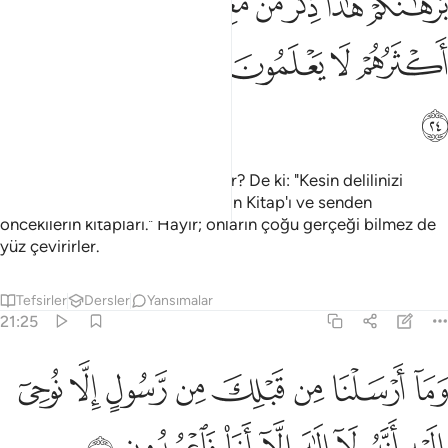
ﳌﳍ
ﳎ
ﳏ
ﳐ
ﳑ
ﳒ
ﳓ
ﳔﳕ
ﳖ
ﳗ
ﳘ
ﳙ
ﳚﳛ
ﳜ
ﳝ
ﳞ
O'nu bırakıp tanrılar mı edindiler? De ki: "Kesin delilinizi
getirin. İşte benim ve ümmetimin Kitap'ı ve senden
öncekilerin kitapları." Hayır; onların çoğu gerçeği bilmez de
yüz çevirirler.
Tefsirler
Dersler
Yansımalar
21:25
ﱁ
ﱂ
ﱃ
ﱄ
ﱅ
ﱆ
ﱇ
ﱈ
ما ارسلنا من قبلك من رسول الا نوحي اليه انه لا الاه الا انا فاعبدون ٢٥
َمَآ أَرْسَلْنَا مِن قَبْلِكَ مِن رَّسُولٍ إِلَّا نُوحِىٓ إِلَيْهِ أَنَّهُۥ لَآ إِلَـٰهَ إِلَّآ أَنَا۠ فَٱعْبُدُون