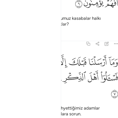
ﲉ
ﲊ
ﲋ
Onlardan önce yoketmiş olduğumuz kasabalar halkı
inanmadılar, bunlar mı inanacaklar?
Tefsirler
Dersler
Yansımalar
21:7
ﲌ
ﲍ
ﲎ
ﲏ
ﲐ
ﲑ
ﲒﲓ
ما ارسلنا قبلك الا رجالا نوحي اليهم فاسالوا اهل الذكر ان كنتم لا تعلمون
َمَآ أَرْسَلْنَا قَبْلَكَ إِلَّا رِجَالًۭا نُّوحِىٓ إِلَيْهِمْ ۖ فَسْـَٔلُوٓا۟ أَهْلَ ٱلذِّكْرِ إِن كُنتُمْ
ﲔ
ﲕ
ﲖ
ﲗ
ﲘ
ﲙ
ﲚ
ﲛ
Senden önce de, kendilerine vahyettiğimiz adamlar
gönderdik. Bilmiyorsanız kitablılara sorun.