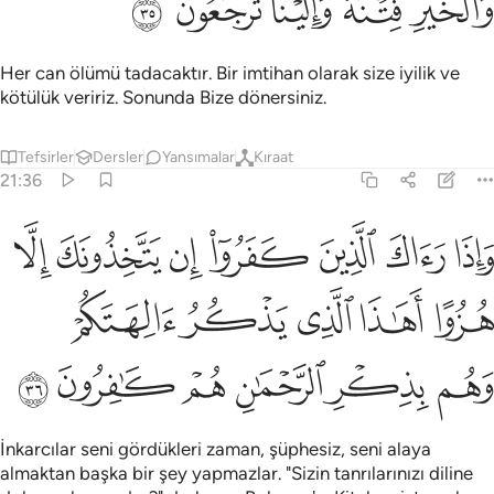
ﳐ
ﳑﳒ
ﳓ
ﳔ
ﳕ
Her can ölümü tadacaktır. Bir imtihan olarak size iyilik ve
kötülük veririz. Sonunda Bize dönersiniz.
Tefsirler
Dersler
Yansımalar
Kıraat
21:36
ﱁ
ﱂ
ﱃ
ﱄ
ﱅ
ﱆ
ﱇ
اذا راك الذين كفروا ان يتخذونك الا هزوا اهاذا الذي يذكر الهتكم وهم بذ
َإِذَا رَءَاكَ ٱلَّذِينَ كَفَرُوٓا۟ إِن يَتَّخِذُونَكَ إِلَّا هُزُوًا أَهَـٰذَا ٱلَّذِى يَذْكُرُ ءَالِهَتَكُم
ﱈ
ﱉ
ﱊ
ﱋ
ﱌ
ﱍ
ﱎ
ﱏ
ﱐ
ﱑ
ﱒ
İnkarcılar seni gördükleri zaman, şüphesiz, seni alaya
almaktan başka bir şey yapmazlar. "Sizin tanrılarınızı diline