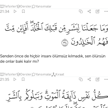
Tefsirler
Dersler
Yansımalar
21:34
ﲽ
ﲾ
ﲿ
ﳀ
ﳁ
ﳂﳃ
ما جعلنا لبشر من قبلك الخلد افان مت فهم الخالدون ٣٤
ﳄ
ﳅ
َمَا جَعَلْنَا لِبَشَرٍۢ مِّن قَبْلِكَ ٱلْخُلْدَ ۖ أَفَإِي۟ن مِّتَّ فَهُمُ ٱلْخَـٰلِ
ﳆ
ﳇ
ﳈ
Senden önce de hiçbir insanı ölümsüz kılmadık, sen ölürsün
de onlar baki kalır mı?
Tefsirler
Dersler
Yansımalar
Kıraat
21:35
ﳉ
ﳊ
ﳋ
ﳌﳍ
ﳎ
ل نفس ذايقة الموت ونبلوكم بالشر والخير فتنة والينا ترجعون ٣٥
ﳏ
ُلُّ نَفْسٍۢ ذَآئِقَةُ ٱلْمَوْتِ ۗ وَنَبْلُوكُم بِٱلشَّرِّ وَٱلْخَيْرِ فِتْنَةًۭ ۖ وَإِلَيْنَا تُرْجَعُ