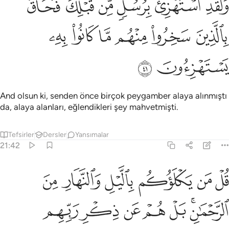
ﲁ
ﲂ
ﲃ
ﲄ
ﲅ
ﲆ
َلَقَدِ ٱسْتُهْزِئَ بِرُسُلٍۢ مِّن قَبْلِكَ فَحَاقَ بِٱلَّذِينَ سَخِرُوا۟ مِنْهُم مَّا كَانُوا۟ بِهِۦ يَسْتَه
ﲇ
ﲈ
ﲉ
ﲊ
ﲋ
ﲌ
ﲍ
ﲎ
And olsun ki, senden önce birçok peygamber alaya alınmıştı
da, alaya alanları, eğlendikleri şey mahvetmişti.
Tefsirler
Dersler
Yansımalar
21:42
ﲏ
ﲐ
ﲑ
ﲒ
ﲓ
ﲔ
ل من يكلوكم بالليل والنهار من الرحمان بل هم عن ذكر ربهم معرضون ٢
ُلْ مَن يَكْلَؤُكُم بِٱلَّيْلِ وَٱلنَّهَارِ مِنَ ٱلرَّحْمَـٰنِ ۗ بَلْ هُمْ عَن ذِكْرِ رَبِّهِم مُّعْرِضُونَ 
ﲕﲖ
ﲗ
ﲘ
ﲙ
ﲚ
ﲛ