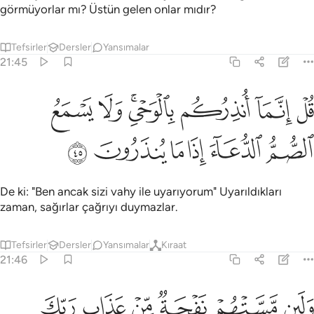
görmüyorlar mı? Üstün gelen onlar mıdır?
Tefsirler
Dersler
Yansımalar
21:45
ﱁ
ﱂ
ﱃ
ﱄﱅ
ﱆ
ل انما انذركم بالوحي ولا يسمع الصم الدعاء اذا ما ينذرون ٤٥
ﱇ
ُلْ إِنَّمَآ أُنذِرُكُم بِٱلْوَحْىِ ۚ وَلَا يَسْمَعُ ٱلصُّمُّ ٱلدُّعَآءَ إِذَا مَا يُنذَرُونَ ٤٥
ﱈ
ﱉ
ﱊ
ﱋ
ﱌ
ﱍ
De ki: "Ben ancak sizi vahy ile uyarıyorum" Uyarıldıkları
zaman, sağırlar çağrıyı duymazlar.
Tefsirler
Dersler
Yansımalar
Kıraat
21:46
ﱎ
ﱏ
ﱐ
ﱑ
ﱒ
ﱓ
لين مستهم نفحة من عذاب ربك ليقولن يا ويلنا انا كنا ظالمين ٤٦
َلَئِن مَّسَّتْهُمْ نَفْحَةٌۭ مِّنْ عَذَابِ رَبِّكَ لَيَقُولُنَّ يَـٰوَيْلَنَآ إِنَّا كُنَّا ظَـٰلِمِينَ ٤٦