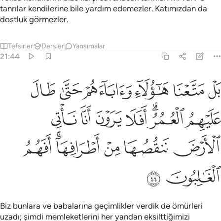
tanrılar kendilerine bile yardım edemezler. Katımızdan da
dostluk görmezler.
Tefsirler
Dersler
Yansımalar
21:44
ﲮ
ﲯ
ﲰ
ﲱ
ﲲ
ﲳ
ل متعنا هاولاء واباءهم حتى طال عليهم العمر افلا يرون انا ناتي الارض ن
َلْ مَتَّعْنَا هَـٰٓؤُلَآءِ وَءَابَآءَهُمْ حَتَّىٰ طَالَ عَلَيْهِمُ ٱلْعُمُرُ ۗ أَفَلَا
ﲴ
ﲵﲶ
ﲷ
ﲸ
ﲹ
ﲺ
ﲻ
ﲼ
ﲽ
ﲾﲿ
ﳀ
ﳁ
ﳂ
Biz bunlara ve babalarına geçimlikler verdik de ömürleri
uzadı; şimdi memleketlerini her yandan eksilttiğimizi