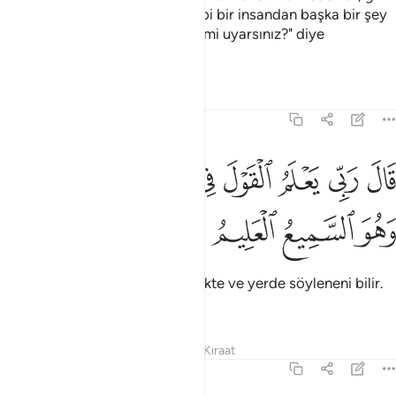
toplantılarında: "Bu zat, sizin gibi bir insandan başka bir şey
midir? Siz, göz göre göre sihre mi uyarsınız?" diye
konuşurlar.
Tefsirler
Dersler
Yansımalar
21:4
ﱧ
ﱨ
ﱩ
ﱪ
ﱫ
ﱬ
ال ربي يعلم القول في السماء والارض وهو السميع العليم ٤
ﱭﱮ
َالَ رَبِّى يَعْلَمُ ٱلْقَوْلَ فِى ٱلسَّمَآءِ وَٱلْأَرْضِ ۖ وَهُوَ ٱلسَّمِيعُ ٱلْعَل
ﱯ
ﱰ
ﱱ
ﱲ
Peygamber: "Benim Rabbim gökte ve yerde söyleneni bilir.
O, işitendir, bilendir" dedi.
Tefsirler
Dersler
Yansımalar
Kıraat
21:5