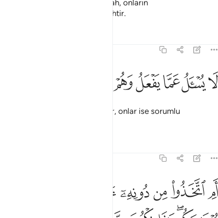
bozulurdu. Arşın Rabbi olan Allah, onların
vasıflandırdıklarından münezzehtir.
Tefsirler
Dersler
Yansımalar
21:23
ﲽ
ﲾ
ﲿ
ﳀ
ا يسال عما يفعل وهم يسالون ٢٣
ﳁ
ﳂ
ﳃ
َا يُسْـَٔلُ عَمَّا يَفْعَلُ وَهُمْ يُسْـَٔلُونَ ٢٣
O, yaptığından sorumlu değildir, onlar ise sorumlu
tutulacaklardır.
Tefsirler
Dersler
Yansımalar
21:24
ﳄ
ﳅ
ﳆ
ﳇ
ﳈﳉ
ﳊ
ﳋ
م اتخذوا من دونه الهة قل هاتوا برهانكم هاذا ذكر من معي وذكر من قب
َمِ ٱتَّخَذُوا۟ مِن دُونِهِۦٓ ءَالِهَةًۭ ۖ قُلْ هَاتُوا۟ بُرْهَـٰنَكُمْ ۖ هَـٰذَا ذِكْرُ مَن مَّعِىَ وَذِكْرُ مَ