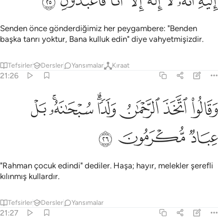
ﱉ
ﱊ
ﱋ
ﱌ
ﱍ
ﱎ
ﱏ
ﱐ
Senden önce gönderdiğimiz her peygambere: "Benden
başka tanrı yoktur, Bana kulluk edin" diye vahyetmişizdir.
Tefsirler
Dersler
Yansımalar
Kıraat
21:26
ﱑ
ﱒ
ﱓ
ﱔﱕ
قالوا اتخذ الرحمان ولدا سبحانه بل عباد مكرمون ٢٦
ﱖﱗ
ﱘ
َقَالُوا۟ ٱتَّخَذَ ٱلرَّحْمَـٰنُ وَلَدًۭا ۗ سُبْحَـٰنَهُۥ ۚ بَلْ عِبَادٌۭ مُّكْرَمُونَ ٢٦
ﱙ
ﱚ
ﱛ
"Rahman çocuk edindi" dediler. Haşa; hayır, melekler şerefli
kılınmış kullardır.
Tefsirler
Dersler
Yansımalar
21:27