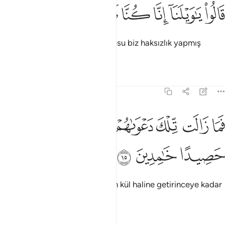
ﱟ
ﱠ
ﱡ
الوا يا ويلنا انا كنا ظالمين ١٤
ﱢ
ﱣ
ﱤ
َالُوا۟ يَـٰوَيْلَنَآ إِنَّا كُنَّا ظَـٰلِمِينَ ١٤
"Vay başımıza gelenlere! Doğrusu biz haksızlık yapmış
kimseleriz" dediler.
Tefsirler
Dersler
Yansımalar
21:15
ﱥ
ﱦ
ﱧ
ﱨ
ﱩ
ما زالت تلك دعواهم حتى جعلناهم حصيدا خامدين ١٥
ﱪ
َمَا زَالَت تِّلْكَ دَعْوَىٰهُمْ حَتَّىٰ جَعَلْنَـٰهُمْ حَصِيدًا خَـٰمِدِينَ ١٥
ﱫ
ﱬ
ﱭ
Biz onları biçilmiş ot ve bir yığın kül haline getirinceye kadar
haykırmaları devam etti.
Tefsirler
Dersler
Yansımalar