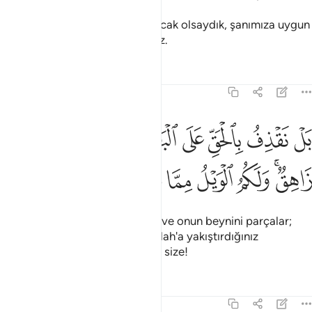
Eğlenme dileseydik, bunu yapacak olsaydık, şanımıza uygun
şekilde yapardık; ama yapmayız.
Tefsirler
Dersler
Yansımalar
21:18
ﲂ
ﲃ
ﲄ
ﲅ
ﲆ
ﲇ
ﲈ
ﲉ
ل نقذف بالحق على الباطل فيدمغه فاذا هو زاهق ولكم الويل مما تصفون 
َلْ نَقْذِفُ بِٱلْحَقِّ عَلَى ٱلْبَـٰطِلِ فَيَدْمَغُهُۥ فَإِذَا هُوَ زَاهِقٌۭ ۚ وَلَكُمُ ٱلْوَيْلُ مِ
ﲊﲋ
ﲌ
ﲍ
ﲎ
ﲏ
ﲐ
Gerçeği batılın başına çarparız ve onun beynini parçalar;
böylece batıl ortadan kalkar. Allah'a yakıştırdığınız
vasıflardan ötürü yazıklar olsun size!
Tefsirler
Dersler
Yansımalar
21:19