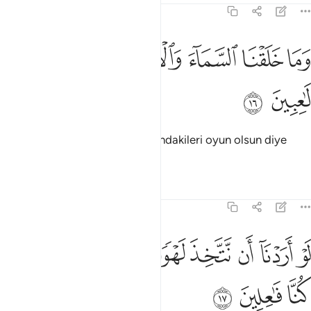
21:16
ﱮ
ﱯ
ﱰ
ﱱ
ما خلقنا السماء والارض وما بينهما لاعبين ١٦
ﱲ
ﱳ
َمَا خَلَقْنَا ٱلسَّمَآءَ وَٱلْأَرْضَ وَمَا بَيْنَهُمَا لَـٰعِبِينَ ١٦
ﱴ
ﱵ
Biz gökleri, yeri ve ikisinin arasındakileri oyun olsun diye
yaratmadık.
Tefsirler
Dersler
Yansımalar
21:17
ﱶ
ﱷ
ﱸ
ﱹ
ﱺ
و اردنا ان نتخذ لهوا لاتخذناه من لدنا ان كنا فاعلين ١٧
ﱻ
ﱼ
ﱽ
ﱾ
َوْ أَرَدْنَآ أَن نَّتَّخِذَ لَهْوًۭا لَّٱتَّخَذْنَـٰهُ مِن لَّدُنَّآ إِن كُنَّا فَـٰعِلِينَ ١٧
ﱿ
ﲀ
ﲁ