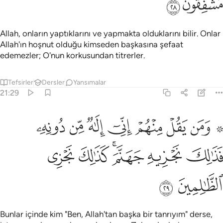
ﱱ
ﱲ
Allah, onların yaptıklarını ve yapmakta olduklarını bilir. Onlar
Allah'ın hoşnut olduğu kimseden başkasına şefaat
edemezler; O'nun korkusundan titrerler.
Tefsirler
Dersler
Yansımalar
21:29
ﱳ ﱴ
ﱵ
ﱶ
ﱷ
ﱸ
ﱹ
ﱺ
من يقل منهم اني الاه من دونه فذالك نجزيه جهنم كذالك نجزي الظالمين
َمَن يَقُلْ مِنْهُمْ إِنِّىٓ إِلَـٰهٌۭ مِّن دُونِهِۦ فَذَٰلِكَ نَجْزِيهِ جَهَنَّمَ ۚ كَذَٰلِ
ﱻ
ﱼ
ﱽﱾ
ﱿ
ﲀ
ﲁ
ﲂ
Bunlar içinde kim "Ben, Allah'tan başka bir tanrıyım" derse,