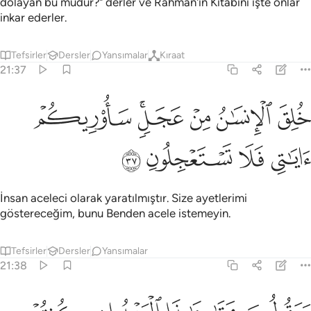
dolayan bu mudur?" derler ve Rahman'ın Kitabını işte onlar
inkar ederler.
Tefsirler
Dersler
Yansımalar
Kıraat
21:37
ﱓ
ﱔ
ﱕ
ﱖﱗ
لق الانسان من عجل ساريكم اياتي فلا تستعجلون ٣٧
ﱘ
ُلِقَ ٱلْإِنسَـٰنُ مِنْ عَجَلٍۢ ۚ سَأُو۟رِيكُمْ ءَايَـٰتِى فَلَا تَسْتَعْجِلُونِ ٣٧
ﱙ
ﱚ
ﱛ
ﱜ
İnsan aceleci olarak yaratılmıştır. Size ayetlerimi
göstereceğim, bunu Benden acele istemeyin.
Tefsirler
Dersler
Yansımalar
21:38
يقولون متى هاذا الوعد ان كنتم صادقين ٣٨