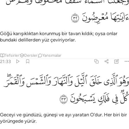
ﲦ
ﲧ
ﲨ
ﲩﲪ
ﲫ
ﲬ
َجَعَلْنَا ٱلسَّمَآءَ سَقْفًۭا مَّحْفُوظًۭا ۖ وَهُمْ عَنْ ءَايَـٰتِهَا مُعْرِضُونَ ٣٢
ﲭ
ﲮ
ﲯ
Göğü karışıklıktan korunmuş bir tavan kıldık; oysa onlar
bundaki delillerden yüz çeviriyorlar.
Tefsirler
Dersler
Yansımalar
21:33
ﲰ
ﲱ
ﲲ
ﲳ
ﲴ
ﲵ
هو الذي خلق الليل والنهار والشمس والقمر كل في فلك يسبحون ٣٣
ﲶﲷ
َهُوَ ٱلَّذِى خَلَقَ ٱلَّيْلَ وَٱلنَّهَارَ وَٱلشَّمْسَ وَٱلْقَمَرَ ۖ كُلٌّۭ فِى فَلَكٍۢ يَس
ﲸ
ﲹ
ﲺ
ﲻ
ﲼ
Geceyi ve gündüzü, güneşi ve ayı yaratan O'dur. Her biri bir
yörüngede yürür.