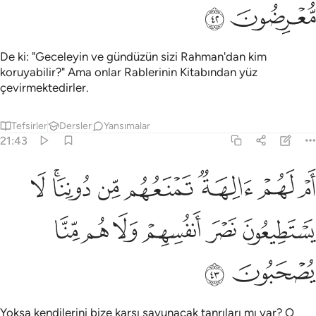
ﲜ
ﲝ
De ki: "Geceleyin ve gündüzün sizi Rahman'dan kim
koruyabilir?" Ama onlar Rablerinin Kitabından yüz
çevirmektedirler.
Tefsirler
Dersler
Yansımalar
21:43
ﲞ
ﲟ
ﲠ
ﲡ
ﲢ
ﲣﲤ
ﲥ
م لهم الهة تمنعهم من دوننا لا يستطيعون نصر انفسهم ولا هم منا يصحبون
َمْ لَهُمْ ءَالِهَةٌۭ تَمْنَعُهُم مِّن دُونِنَا ۚ لَا يَسْتَطِيعُونَ نَصْرَ أَنفُسِهِمْ وَلَا هُم مِّنَّا يُصْحَ
ﲦ
ﲧ
ﲨ
ﲩ
ﲪ
ﲫ
ﲬ
ﲭ
Yoksa kendilerini bize karşı savunacak tanrıları mı var? O