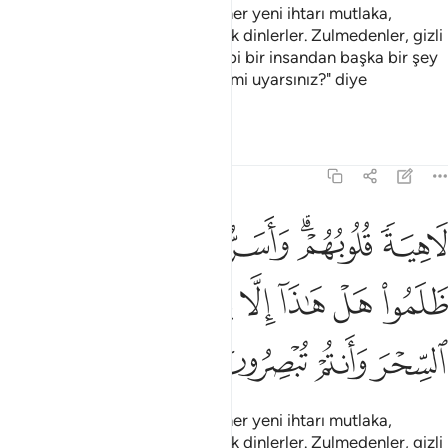
Rablerinden kendilerine gelen her yeni ihtarı mutlaka,
gönülleri gaflet içinde eğlenerek dinlerler. Zulmedenler, gizli
toplantılarında: "Bu zat, sizin gibi bir insandan başka bir şey
midir? Siz, göz göre göre sihre mi uyarsınız?" diye
konuşurlar.
Tefsirler
Dersler
Yansımalar
21:3
ﱕ
ﱖﱗ
ﱘ
ﱙ
ﱚ
اهية قلوبهم واسروا النجوى الذين ظلموا هل هاذا الا بشر مثلكم افتاتون
َاهِيَةًۭ قُلُوبُهُمْ ۗ وَأَسَرُّوا۟ ٱلنَّجْوَى ٱلَّذِينَ ظَلَمُوا۟ هَلْ هَـٰذَآ إِلَّا بَشَرٌۭ مِّثْلُكُمْ ۖ أَفَت
ﱛ
ﱜ
ﱝ
ﱞ
ﱟ
ﱠﱡ
ﱢ
ﱣ
ﱤ
ﱥ
ﱦ
Rablerinden kendilerine gelen her yeni ihtarı mutlaka,
gönülleri gaflet içinde eğlenerek dinlerler. Zulmedenler, gizli