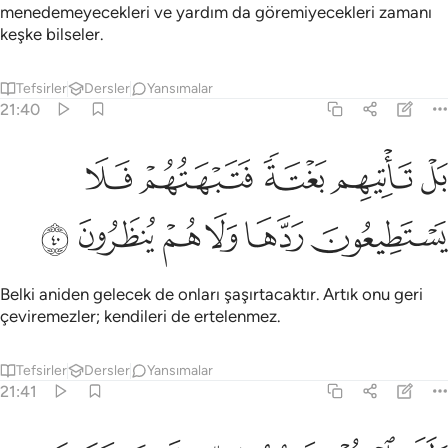
menedemeyecekleri ve yardım da göremiyecekleri zamanı
keşke bilseler.
Tefsirler
Dersler
Yansımalar
21:40
ﱶ
ﱷ
ﱸ
ﱹ
ﱺ
ل تاتيهم بغتة فتبهتهم فلا يستطيعون ردها ولا هم ينظرون ٤٠
َلْ تَأْتِيهِم بَغْتَةًۭ فَتَبْهَتُهُمْ فَلَا يَسْتَطِيعُونَ رَدَّهَا وَلَا هُمْ يُنظَرُونَ ٤٠
ﱻ
ﱼ
ﱽ
ﱾ
ﱿ
ﲀ
Belki aniden gelecek de onları şaşırtacaktır. Artık onu geri
çeviremezler; kendileri de ertelenmez.
Tefsirler
Dersler
Yansımalar
21:41
لقد استهزي برسل من قبلك فحاق بالذين سخروا منهم ما كانوا به يستهزي