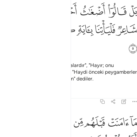
ﱳ
ﱴ
ﱵ
ﱶ
ﱷ
ﱸ
ﱹ
ﱺ
ل قالوا اضغاث احلام بل افتراه بل هو شاعر فلياتنا باية كما ارسل الاولو
َلْ قَالُوٓا۟ أَضْغَـٰثُ أَحْلَـٰمٍۭ بَلِ ٱفْتَرَىٰهُ بَلْ هُوَ شَاعِرٌۭ فَلْيَأْت
ﱻ
ﱼ
ﱽ
ﱾ
ﱿ
ﲀ
ﲁ
Onlar: "Hayır; bunlar karışık rüyalardır", "Hayır; onu
uydurmuştur", "Hayır; o şairdir", "Haydi önceki peygamberler
gibi o da bize bir mucize getirsin" dediler.
Tefsirler
Dersler
Yansımalar
21:6
ﲂ
ﲃ
ﲄ
ﲅ
ﲆ
ا امنت قبلهم من قرية اهلكناها افهم يومنون ٦
ﲇﲈ
َآ ءَامَنَتْ قَبْلَهُم مِّن قَرْيَةٍ أَهْلَكْنَـٰهَآ ۖ أَفَهُمْ يُؤْمِنُونَ ٦