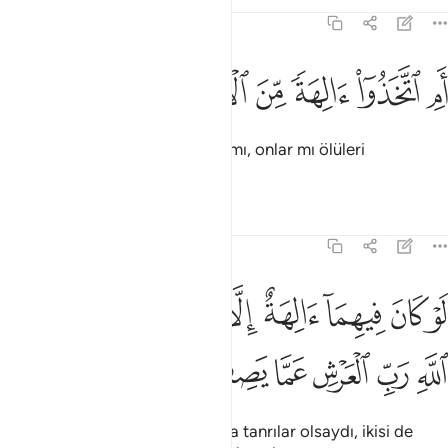
Tefsirler
Dersler
Yansımalar
21:21
ﲦ
ﲧ
ﲨ
ﲩ
م اتخذوا الهة من الارض هم ينشرون ٢١
ﲪ
ﲫ
ﲬ
ﲭ
َمِ ٱتَّخَذُوٓا۟ ءَالِهَةًۭ مِّنَ ٱلْأَرْضِ هُمْ يُنشِرُونَ ٢١
Yeryüzünde edindikleri tanrılar mı, onlar mı ölüleri
diriltecekler?
Tefsirler
Dersler
Yansımalar
21:22
ﲮ
ﲯ
ﲰ
ﲱ
ﲲ
ﲳ
ﲴﲵ
ﲶ
و كان فيهما الهة الا الله لفسدتا فسبحان الله رب العرش عما يصفون ٢٢
َوْ كَانَ فِيهِمَآ ءَالِهَةٌ إِلَّا ٱللَّهُ لَفَسَدَتَا ۚ فَسُبْحَـٰنَ ٱللَّهِ رَبِّ ٱلْعَرْشِ عَمَّا يَصِفُ
ﲷ
ﲸ
ﲹ
ﲺ
ﲻ
ﲼ
Eğer yerle gökte Allah'tan başka tanrılar olsaydı, ikisi de