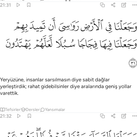
21:31
ﲘ
ﲙ
ﲚ
ﲛ
ﲜ
ﲝ
ﲞ
جعلنا في الارض رواسي ان تميد بهم وجعلنا فيها فجاجا سبلا لعلهم يهتدو
َجَعَلْنَا فِى ٱلْأَرْضِ رَوَٰسِىَ أَن تَمِيدَ بِهِمْ وَجَعَلْنَا فِيهَا فِجَاجًۭا سُبُلًۭا لَّعَلَّهُم
ﲟ
ﲠ
ﲡ
ﲢ
ﲣ
ﲤ
ﲥ
Yeryüzüne, insanlar sarsılmasın diye sabit dağlar
yerleştirdik; rahat gidebilsinler diye aralarında geniş yollar
varettik.
Tefsirler
Dersler
Yansımalar
21:32
جعلنا السماء سقفا محفوظا وهم عن اياتها معرضون ٣٢