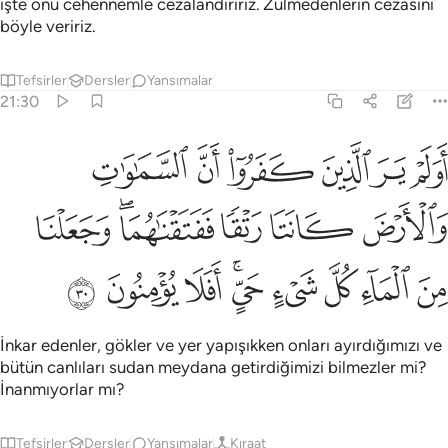
işte onu cehennemle cezalandırırız. Zulmedenlerin cezasını
böyle veririz.
Tefsirler
Dersler
Yansımalar
21:30
ﲃ
ﲄ
ﲅ
ﲆ
ﲇ
ﲈ
ولم ير الذين كفروا ان السماوات والارض كانتا رتقا ففتقناهما وجعلنا م
َوَلَمْ يَرَ ٱلَّذِينَ كَفَرُوٓا۟ أَنَّ ٱلسَّمَـٰوَٰتِ وَٱلْأَرْضَ كَانَتَا رَتْقًۭا فَفَتَقْنَـٰهُمَا ۖ وَجَعَلْنَا مِ
ﲉ
ﲊ
ﲋ
ﲌﲍ
ﲎ
ﲏ
ﲐ
ﲑ
ﲒ
ﲓﲔ
ﲕ
ﲖ
ﲗ
İnkar edenler, gökler ve yer yapışıkken onları ayırdığımızı ve
bütün canlıları sudan meydana getirdiğimizi bilmezler mi?
İnanmıyorlar mı?
Tefsirler
Dersler
Yansımalar
Kıraat