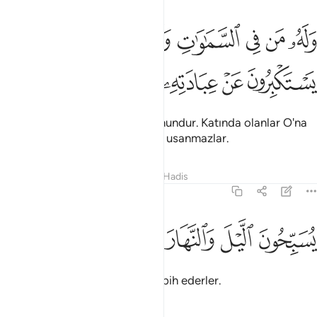
ﲑ
ﲒ
ﲓ
ﲔ
ﲕﲖ
ﲗ
ﲘ
ﲙ
له من في السماوات والارض ومن عنده لا يستكبرون عن عبادته ولا يس
َلَهُۥ مَن فِى ٱلسَّمَـٰوَٰتِ وَٱلْأَرْضِ ۚ وَمَنْ عِندَهُۥ لَا يَسْتَكْبِرُونَ عَنْ عِبَادَتِهِۦ وَلَا
ﲚ
ﲛ
ﲜ
ﲝ
ﲞ
ﲟ
Göklerde ve yerde ne varsa O'nundur. Katında olanlar O'na
kulluk etmekten çekinmezler ve usanmazlar.
Tefsirler
Dersler
Yansımalar
Hadis
21:20
ﲠ
ﲡ
سبحون الليل والنهار لا يفترون ٢٠
ﲢ
ﲣ
ﲤ
ﲥ
ُسَبِّحُونَ ٱلَّيْلَ وَٱلنَّهَارَ لَا يَفْتُرُونَ ٢٠
Gece ve gündüz, bıkmadan tesbih ederler.