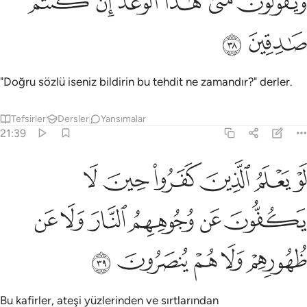
ﱝ
ﱞ
ﱟ
ﱠ
ﱡ
ﱢ
َيَقُولُونَ مَتَىٰ هَـٰذَا ٱلْوَعْدُ إِن كُنتُمْ صَـٰدِقِينَ ٣٨
ﱣ
ﱤ
"Doğru sözlü iseniz bildirin bu tehdit ne zamandır?" derler.
Tefsirler
Dersler
Yansımalar
21:39
ﱥ
ﱦ
ﱧ
ﱨ
ﱩ
ﱪ
و يعلم الذين كفروا حين لا يكفون عن وجوههم النار ولا عن ظهورهم ولا 
َوْ يَعْلَمُ ٱلَّذِينَ كَفَرُوا۟ حِينَ لَا يَكُفُّونَ عَن وُجُوهِهِمُ ٱلنَّارَ وَلَا عَن ظُهُورِهِمْ
ﱫ
ﱬ
ﱭ
ﱮ
ﱯ
ﱰ
ﱱ
ﱲ
ﱳ
ﱴ
ﱵ
Bu kafirler, ateşi yüzlerinden ve sırtlarından