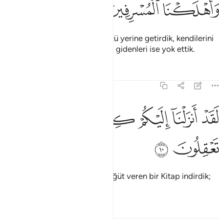
ﲬ
ﲭ
ﲮ
Sonra Biz onlara verdiğimiz sözü yerine getirdik, kendilerini
ve dilediklerimizi kurtardık; aşırı gidenleri ise yok ettik.
Tefsirler
Dersler
Yansımalar
21:10
ﲯ
ﲰ
ﲱ
ﲲ
قد انزلنا اليكم كتابا فيه ذكركم افلا تعقلون ١٠
ﲳ
ﲴﲵ
ﲶ
َقَدْ أَنزَلْنَآ إِلَيْكُمْ كِتَـٰبًۭا فِيهِ ذِكْرُكُمْ ۖ أَفَلَا تَعْقِلُونَ ١٠
ﲷ
ﲸ
And olsun ki, size şerefiniz ve öğüt veren bir Kitap indirdik;
akletmiyor musunuz?
Tefsirler
Dersler
Yansımalar