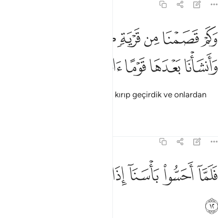
21:11
ﱁ
ﱂ
ﱃ
ﱄ
ﱅ
ﱆ
كم قصمنا من قرية كانت ظالمة وانشانا بعدها قوما اخرين ١١
َكَمْ قَصَمْنَا مِن قَرْيَةٍۢ كَانَتْ ظَالِمَةًۭ وَأَنشَأْنَا بَعْدَهَا قَوْمًا ءَاخَرِينَ ١١
ﱇ
ﱈ
ﱉ
ﱊ
ﱋ
Halkı zalim olan nice kasabaları kırıp geçirdik ve onlardan
sonra başka milletler varettik.
Tefsirler
Dersler
Yansımalar
21:12
ﱌ
ﱍ
ﱎ
ﱏ
لما احسوا باسنا اذا هم منها يركضون ١٢
ﱐ
ﱑ
ﱒ
َلَمَّآ أَحَسُّوا۟ بَأْسَنَآ إِذَا هُم مِّنْهَا يَرْكُضُونَ ١٢
ﱓ