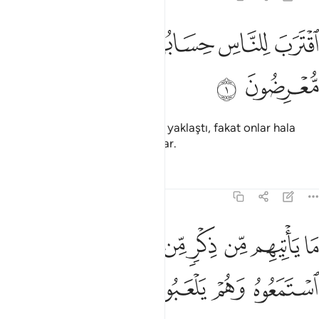
ﱁ
ﱂ
ﱃ
قترب للناس حسابهم وهم في غفلة معرضون ١
ﱄ
ﱅ
ﱆ
قْتَرَبَ لِلنَّاسِ حِسَابُهُمْ وَهُمْ فِى غَفْلَةٍۢ مُّعْرِضُونَ ١
ﱇ
ﱈ
İnsanların hesap görme zamanı yaklaştı, fakat onlar hala
habersiz, hakdan yüz çeviriyorlar.
Tefsirler
Dersler
Yansımalar
21:2
ﱉ
ﱊ
ﱋ
ﱌ
ﱍ
ﱎ
ﱏ
ا ياتيهم من ذكر من ربهم محدث الا استمعوه وهم يلعبون ٢
ﱐ
َا يَأْتِيهِم مِّن ذِكْرٍۢ مِّن رَّبِّهِم مُّحْدَثٍ إِلَّا ٱسْتَمَعُوهُ وَهُمْ يَلْعَبُونَ ٢
ﱑ
ﱒ
ﱓ
ﱔ