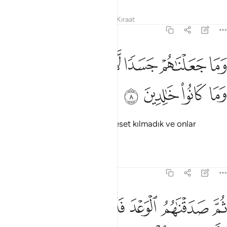
Tefsirler
Dersler
Yansımalar
Kıraat
21:8
ﲜ
ﲝ
ﲞ
ﲟ
ما جعلناهم جسدا لا ياكلون الطعام وما كانوا خالدين ٨
ﲠ
ﲡ
َمَا جَعَلْنَـٰهُمْ جَسَدًۭا لَّا يَأْكُلُونَ ٱلطَّعَامَ وَمَا كَانُوا۟ خَـٰلِدِينَ ٨
ﲢ
ﲣ
ﲤ
ﲥ
Biz onları yemek yemez birer ceset kılmadık ve onlar
ölümsüz de değillerdi.
Tefsirler
Dersler
Yansımalar
21:9
ﲦ
ﲧ
ﲨ
ﲩ
ﲪ
م صدقناهم الوعد فانجيناهم ومن نشاء واهلكنا المسرفين ٩
ﲫ
ُمَّ صَدَقْنَـٰهُمُ ٱلْوَعْدَ فَأَنجَيْنَـٰهُمْ وَمَن نَّشَآءُ وَأَهْلَكْنَا ٱلْمُسْرِف