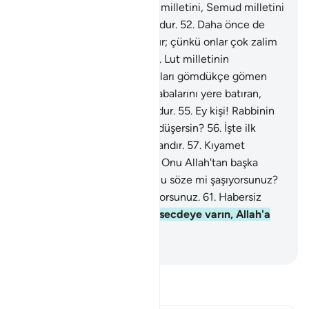
bırakmayan O'dur.
51
.
İlk Ad milletini, Semud milletini
yok edip geri bırakmayan O'dur.
52
.
Daha önce de
Nuh milletini yok eden O'dur; çünkü onlar çok zalim
ve pek taşkın kimselerdi.
53
.
Lut milletinin
kasabalarını yere batıran, onları gömdükçe gömen
O'dur.
54
.
Lut milletinin kasabalarını yere batıran,
onları gömdükçe gömen O'dur.
55
.
Ey kişi! Rabbinin
hangi nimetinden şüpheye düşersin?
56
.
İşte ilk
uyaranlar gibi bu da bir uyarandır.
57
.
Kıyamet
yaklaştıkça yaklaşmıştır.
58
.
Onu Allah'tan başka
ortaya koyacak yoktur.
59
.
Bu söze mi şaşıyorsunuz?
60
.
Gülüyorsunuz... Ağlamıyorsunuz.
61
.
Habersiz
oyalanmaktasınız.
62
.
Artık secdeye varın, Allah'a
kulluk edin.
-
Turkish Translation(Diyanet)
Tefsir okuyun.