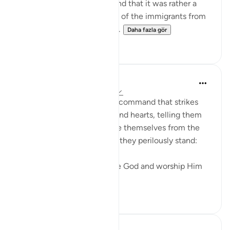
that it did not take place, and that it was rather a
report explaining the return of the immigrants from
Abyssinia. It was during thi...
Daha fazla gör
0
0
In the Shade of the Quran
31 hafta önce
·
referans
ayet 53:62
The surah ends with a loud command that strikes
both the unbelievers' ears and hearts, telling them
what they should do to save themselves from the
abyss at the edge of which they perilously stand:
"Prostrate yourselves before God and worship Him
alone." (Ver...
Daha fazla gör
0
0
Sohaib Saeed