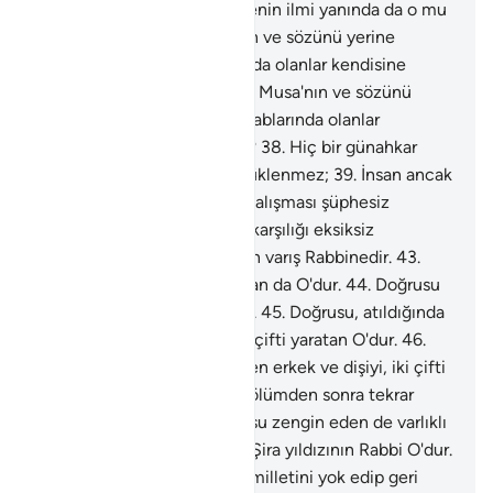
gördün mü?"
35
.
Görülmeyenin ilmi yanında da o mu
görüyor?
36
.
Yoksa Musa'nın ve sözünü yerine
getiren İbrahim'in kitablarında olanlar kendisine
bildirilmedi mi ki?
37
.
Yoksa Musa'nın ve sözünü
yerine getiren İbrahim'in kitablarında olanlar
kendisine bildirilmedi mi ki?
38
.
Hiç bir günahkar
başkasının günah yükünü yüklenmez;
39
.
İnsan ancak
çalıştığına erişir.
40
.
Onun çalışması şüphesiz
görülecektir.
41
.
Sonra ona karşılığı eksiksiz
verilecektir.
42
.
Doğrusu son varış Rabbinedir.
43
.
Doğrusu, güldüren de ağlatan da O'dur.
44
.
Doğrusu
dirilten de öldüren de O'dur.
45
.
Doğrusu, atıldığında
meniden erkek ve dişiyi, iki çifti yaratan O'dur.
46
.
Doğrusu, atıldığında meniden erkek ve dişiyi, iki çifti
yaratan O'dur.
47
.
Doğrusu ölümden sonra tekrar
dirilten de O'dur.
48
.
Doğrusu zengin eden de varlıklı
kılan da O'dur.
49
.
Doğrusu Şira yıldızının Rabbi O'dur.
50
.
İlk Ad milletini, Semud milletini yok edip geri