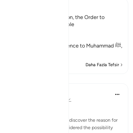
Ibn Kathir (Abridged)
A Warning and Exhortation, the Order to
prostrate and to be humble
Allah said,
هَـذَا نَذِيرٌ
(This is a warner) in reference to Muhammad ﷺ,
مِّنَ الن
…
Devamını oku
Daha Fazla Tefsir
Dersler
In the Shade of the Quran
31 hafta önce
·
referans
ayet 53:62
A Personal Experience
I spent some time trying to discover the reason for
this prostration. I even considered the possibility