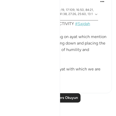
4 yıl önce
·
ayet 7:206, 22:18, 32:15, 96:19, 17:109, 16:50, 84:21,
referans
53:62, 19:58, 38:24, 22:77, 41:38, 27:26, 25:60, 13:1
5
MONTHLY REFLECTION ACTIVITY
#Sajdah
This month we are reflecting on ayat which mention
the act of prostration, bowing down and placing the
forehead on the ground out of humility and
adoration to our Creator.
Among them are up to 15 ayat with which we are
ma...
Daha fazla gör
61
11
Daha Fazla Ders Okuyun
Yansımalar