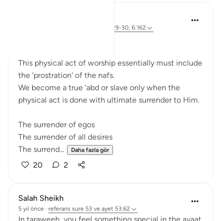
Sherene Mansor
4 yıl önce
·
referans
ayet 53:62, 89:29-30, 6:162
'Prostrate!'
This physical act of worship essentially must include
the 'prostration' of the nafs.
We become a true 'abd or slave only when the
physical act is done with ultimate surrender to Him.
The surrender of egos
The surrender of all desires
The surrend...
Daha fazla gör
20
2
Salah Sheikh
5 yıl önce
·
referans
sure 53 ve ayet 53:62
In taraweeh, you feel something special in the ayaat