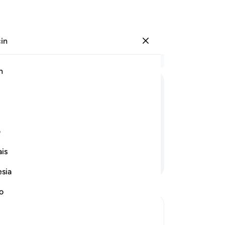
çin
Giriş yap
Ba
h
Böl
29
ﲽ
ﲾ
ﲿ
ﳀ
ﳁ
ﳂ
ki
dil
rın kinlerini dışarı vurmayacağını mı
yüz
ف
kon
is
31
Devamını Okuyun
sa
esia
aç
ede
no
do
gel