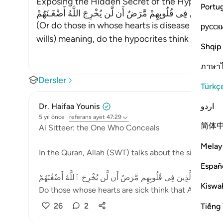
Exposing the Hidden Secret of the Hypocrites Al
Portu
بَ الَّذِينَ فِى قُلُوبِهِمْ مَّرَضٌ أَن لَّن يُخْرِجَ اللَّهُ أَضْغَـنَهُمْ
(Or do those in whose hearts is disease think th
русск
wills) meaning, do the hypocrites think that Alla
Shqip
ภาษา
Dersler
Türkç
اردو
Dr. Haifaa Younis
5 yıl önce
·
referans
ayet 47:29
简体
Al Sitteer: the One Who Conceals
Melay
In the Quran, Allah (SWT) talks about the sick heart
Españ
مْ حَسِبَ ٱلَّذِينَ فِى قُلُوبِهِم مَّرَضٌ أَن لَّن يُخْرِجَ ٱللَّهُ أَضْغَٰنَهُمْ
Kiswah
Do those whose hearts are sick think that Allah will 
26
2
Tiếng 