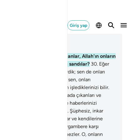
Giriş yap
ğlam içinde okuyun
üm 47, Sayfa 509, Juz 26
.
Yoksa, kalblerinde hastalık olanlar, Allah'ın onların
nlerini dışarı vurmayacağını mı sandılar?
30
.
Eğer
eseydik, Biz onları sana gösterirdik; sen de onları
lerinden tanırdın. And olsun ki sen, onları
uşmalarından da tanırsın; Allah işlediklerinizi bilir.
.
And olsun ki sizi, içinizden cihada çıkanları ve
bredenleri meydana çıkarana ve haberlerinizi
ıklayana kadar deneyeceğiz.
32
.
Şüphesiz, inkar
nler, Allah yolundan alıkoyanlar ve kendilerine
ğru yol belli olduktan sonra Peygambere karşı
enler Allah'a hiçbir zarar veremezler. O, onların