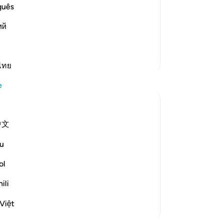
lah says ...
işl
guês
أَمْ حَسِ
edi
at Allah would never expose their ill--
ий
34
h will not expose t
…
Devamını oku
ink
ba
Daha Fazla Tefsir
-
Tu
ไทย
e
No
Bu
yo
中文
u
. Allah (SWT) says:
ol
أَ
ili
not expose the...
Daha fazla gör
Việt