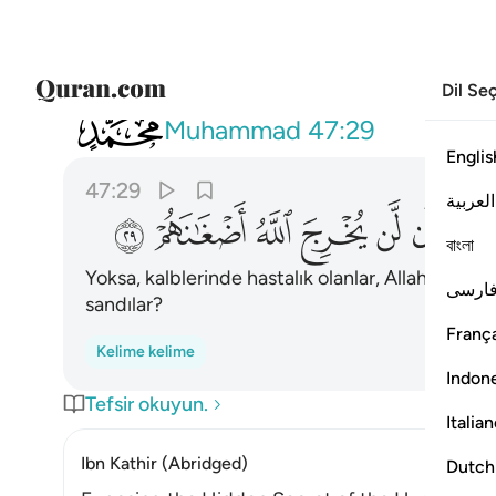
Dil Se
047
ام حسب الذين في قلوبهم مرض ان لن يخرج
Muhammad
47:29
Englis
47:29
العربية
ﳃ
ﳄ
ﳅ
ﳆ
ﳇ
ﳈ
বাংলা
Yoksa, kalblerinde hastalık olanlar, Allah'ın onla
ارسی
sandılar?
França
Kelime kelime
Indon
Tefsir okuyun.
Italia
Ibn Kathir (Abridged)
Dutch