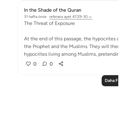
In the Shade of the Quran
31 hafta önce
·
referans
ayet 47:29-30
The Threat of Exposure
At the end of this passage, the hypocrites are war
the Prophet and the Muslims. They will then be known
hypocrites living among Muslims, pretending to belon
0
0
Daha Fazla Ders
Notes
placeholders