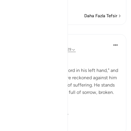
Devamını oku
Daha Fazla Tefsir
Dersler
In the Shade of the Quran
31 hafta önce
·
referans
ayet 69:25-29
At the Opposite End
"But he who is given his record in his left hand," and
knows that his bad deeds are reckoned against him
realizes that his fate is one of suffering. He stands
among this great multitude full of sorrow, broken.
He will say:
"Would that I h...
Daha fazla gör
0
0
153