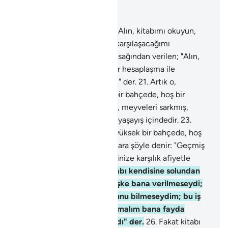
Bağlam içinde okuyun
Bölüm 69, Sayfa 567, Juz 29
19
.
Kitabı sağından verilen; "Alın, kitabımı okuyun,
doğrusu bir hesaplaşma ile karşılaşacağımı
umuyordum" der.
20
.
Kitabı sağından verilen; "Alın,
kitabımı okuyun, doğrusu bir hesaplaşma ile
karşılaşacağımı umuyordum" der.
21
.
Artık o,
meyveleri sarkmış, yüksek bir bahçede, hoş bir
yaşayış içindedir.
22
.
Artık o, meyveleri sarkmış,
yüksek bir bahçede, hoş bir yaşayış içindedir.
23
.
Artık o, meyveleri sarkmış, yüksek bir bahçede, hoş
bir yaşayış içindedir.
24
.
Onlara şöyle denir: "Geçmiş
günlerde, peşinen işlediklerinize karşılık afiyetle
yiyiniz içiniz."
25
.
Fakat kitabı kendisine solundan
verilen kimse: "Kitabım keşke bana verilmeseydi;
keşke hesabımın ne olduğunu bilmeseydim; bu iş
keşke son bulmuş olsaydı; malım bana fayda
vermedi; gücüm de kalmadı" der.
26
.
Fakat kitabı