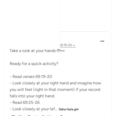
A word.
ال...
Daha fazla gör
15
5
121
A Siddiqui
2 yıl önce
·
referans
ayet 69:25-26, 69:19-20
Take a look at your hands 🤲👀
Ready for a quick activity?
- Read verses 69:19-20
- Look closely at your right hand and imagine how
you will feel (right in that moment) if your record
falls into your right hand.
- Read 69:25-26
- Look closely at your lef...
Daha fazla gör