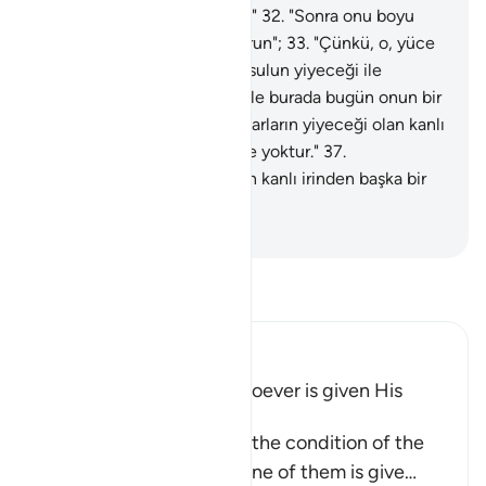
"Sonra cehenneme yaslayın"
32
.
"Sonra onu boyu
yetmiş arşın olan zincire vurun";
33
.
"Çünkü, o, yüce
Allah'a inanmazdı."
34
.
"Yoksulun yiyeceği ile
ilgilenmezdi."
35
.
"Bu sebeple burada bugün onun bir
acıyanı yoktur."
36
.
"Günahkarların yiyeceği olan kanlı
irinden başka bir yiyeceği de yoktur."
37
.
"Günahkarların yiyeceği olan kanlı irinden başka bir
yiyeceği de yoktur."
-
Turkish Translation(Diyanet)
Tefsir okuyun.
Ibn Kathir (Abridged)
The Bad Condition of Whoever is given His
Record in His Left Hand
These Ayat inform about the condition of the
wretched people when one of them is give
…