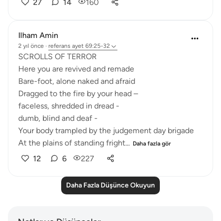
27
14
160
Ilham Amin
2 yıl önce
·
referans
ayet 69:25-32
SCROLLS OF TERROR
Here you are revived and remade
Bare-foot, alone naked and afraid
Dragged to the fire by your head –
faceless, shredded in dread -
dumb, blind and deaf -
Your body trampled by the judgement day brigade
At the plains of standing fright...
Daha fazla gör
12
6
227
Daha Fazla Düşünce Okuyun