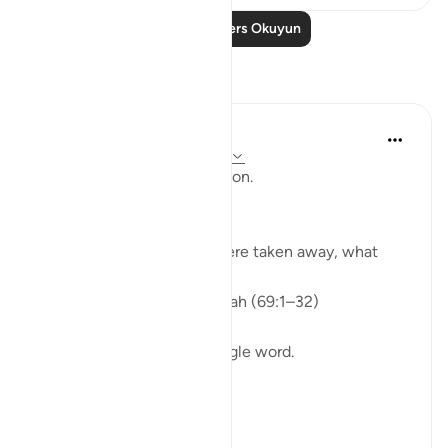
Daha Fazla Ders Okuyun
Yansımalar
ekaterina myachina
3 hafta önce
·
referans
ayet 69:1-32
From Recitation to Reflection.
When Only Truth Remains.
If everything you rely on were taken away, what
would remain?
Isha Prayer · Surah Al-Haqqah (69:1–32)
The surah begins with a single word.
Not a story.
Not a warning.
Not even a description.