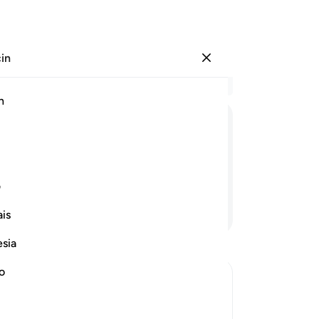
çin
Giriş yap
Ba
h
Böl
10
ﱨ
ﱩ
ﱪ
ﱫ
ﱬ
ﱭ
hay
on
ilir.
ve 
ف
bun
Devamını Okuyun
is
ist
boy
esia
var
yar
no
14
 not create
Al