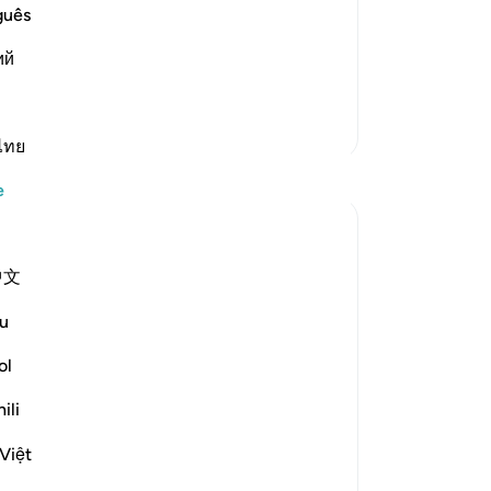
call on instead of Him cannot create
ge
guês
lil (Ibrahim) said:
eğd
ий
Yer
ve 
mey
Daha Fazla Tefsir
16
ไทย
Yansımalar
neh
e
işa
bul
Khalisa M.
al
45 hafta önce
·
中文
referans
ayet 27:40, 12:86, 2:9, 16:19, 2:216
ols
When someone gives you a gift you don’t
me
u
like, you fake it... or at least you try to. You
vur
smile and say thank you in hopes of not
şey
ol
hurting their feelings, because 'it’s the
yar
ili
thought that counts.'
dir
But what about when Allah ﷻ gifts you
-
Tu
Việt
with something you don’t like...