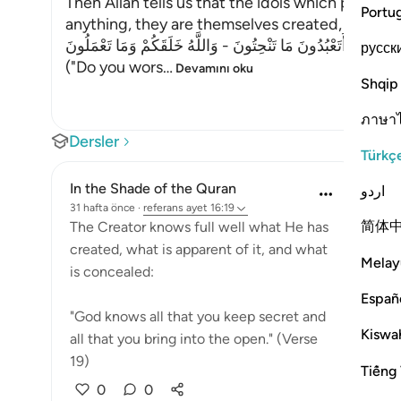
Then Allah tells us that the idols which people 
Portu
anything, they are themselves created, as Al-Kha
قَالَ أَتَعْبُدُونَ مَا تَنْحِتُونَ - وَاللَّهُ خَلَقَكُمْ وَمَا تَعْمَلُونَ
русск
("Do you wors
…
Devamını oku
Shqip
ภาษา
Dersler
Türkç
In the Shade of the Quran
اردو
31 hafta önce
·
referans
ayet 16:19
简体
The Creator knows full well what He has
created, what is apparent of it, and what
Melay
is concealed:
Españ
"God knows all that you keep secret and
Kiswah
all that you bring into the open." (Verse
19)
Tiếng 
0
0