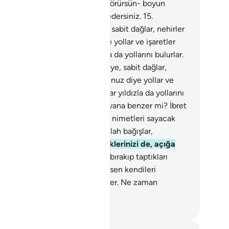
milerin onu yara yara gittiğini görürsün- boyun
iren de O'dur. Artık belki şükredersiniz.
15
.
yüzünde, sarsılmayasınız diye, sabit dağlar, nehirler
belki yolunuzu bulursunuz diye yollar ve işaretler
dana getirmiştir. Onlar yıldızla da yollarını bulurlar.
.
Yeryüzünde, sarsılmayasınız diye, sabit dağlar,
irler ve belki yolunuzu bulursunuz diye yollar ve
retler meydana getirmiştir. Onlar yıldızla da yollarını
urlar.
17
.
Hiç yaratan yaratamayana benzer mi? İbret
maz mısınız?
18
.
Allah'ın verdiği nimetleri sayacak
anız bitiremezsiniz; doğrusu Allah bağışlar,
rhamet eder.
19
.
Allah, gizlediklerinizi de, açığa
duklarınızı da bilir.
20
.
Allah'ı bırakıp taptıkları
ler, hiçbir şey yaratmazlar; esasen kendileri
atıktır.
21
.
Onlar cansız, ölüdürler. Ne zaman
ileceklerini de bilemezler.
rkish Translation(Diyanet)