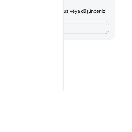
tlar ve Düşünceler
 ayetle ilgili herhangi bir notunuz veya düşünceniz
k.
Düşüncelerinizi kaydedin…