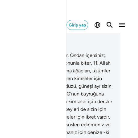
Giriş yap
ğlam içinde okuyun
üm 16, Sayfa 269, Juz 14
.
Yukarıdan size su indiren O'dur. Ondan içersiniz;
vanları otlattığınız bitkiler de onunla biter.
11
.
Allah
unla size ekinler, zeytin ve hurma ağaçları, üzümler
her türlü ürünü yetiştirir. Düşünen kimseler için
da ders vardır.
12
.
Geceyi gündüzü, güneşi ayı sizin
ifadenize vermiştir. Yıldızlar da O'nun buyruğuna
un eğmiştir. Bunlarda, akleden kimseler için dersler
dır.
13
.
Yeryüzünde rengarenk şeyleri de sizin için
atmıştır. Bunda, öğüt alan kimseler için ibret vardır.
.
Taze et yemeniz, takındığınız süsleri edinmeniz ve
lah'ın bol nimetinden faydalanmanız için denize -ki