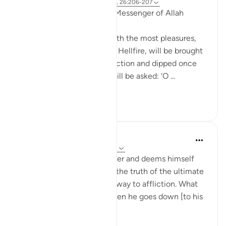
8 yıl önce
·
referans
ayet 92:11, 111:2, 26:206-207
Anas b Mâlik narrates: The Messenger of Allah
(saws) said:
'The person in this world with the most pleasures,
who is of the people of the Hellfire, will be brought
forth on the Day of Resurrection and dipped once
into the Hellfire. Then he will be asked: ‘O ...
Daha fazla gör
0
0
In the Shade of the Quran
31 hafta önce
·
referans
ayet 92:8-11
"But as for him who is a miser and deems himself
self-sufficient, and rejects the truth of the ultimate
good, We shall smooth the way to affliction. What
will his wealth avail him when he goes down [to his
grave]." (Verses 8-11)