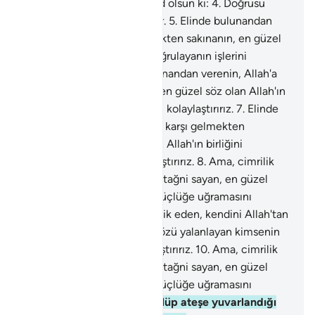
Erkeği ve dişiyi yaratana and olsun ki:
4
.
Doğrusu
sizin çalışmalarınız çeşitlidir.
5
.
Elinde bulunandan
verenin, Allah'a karşı gelmekten sakınanın, en güzel
söz olan Allah'ın birliğini doğrulayanın işlerini
kolaylaştırırız.
6
.
Elinde bulunandan verenin, Allah'a
karşı gelmekten sakınanın, en güzel söz olan Allah'ın
birliğini doğrulayanın işlerini kolaylaştırırız.
7
.
Elinde
bulunandan verenin, Allah'a karşı gelmekten
sakınanın, en güzel söz olan Allah'ın birliğini
doğrulayanın işlerini kolaylaştırırız.
8
.
Ama, cimrilik
eden, kendini Allah'tan müstağni sayan, en güzel
sözü yalanlayan kimsenin güçlüğe uğramasını
kolaylaştırırız.
9
.
Ama, cimrilik eden, kendini Allah'tan
müstağni sayan, en güzel sözü yalanlayan kimsenin
güçlüğe uğramasını kolaylaştırırız.
10
.
Ama, cimrilik
eden, kendini Allah'tan müstağni sayan, en güzel
sözü yalanlayan kimsenin güçlüğe uğramasını
kolaylaştırırız.
11
.
O kimse ölüp ateşe yuvarlandığı