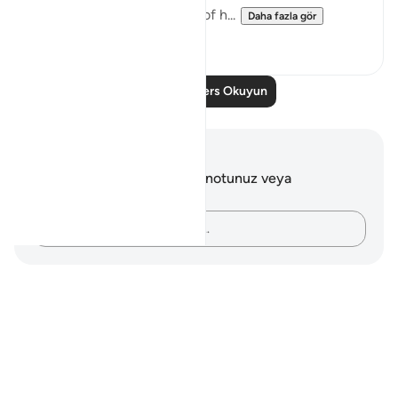
He who sacrifices nothing of h...
Daha fazla gör
0
0
Daha Fazla Ders Okuyun
Notlar ve Düşünceler
Bu ayetle ilgili herhangi bir notunuz veya
düşünceniz yok.
Düşüncelerinizi kaydedin…