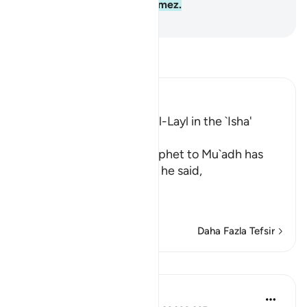
zaman, malı ona fayda vermez.
-
Turkish Translation(Diyanet)
Tefsir okuyun.
Ibn Kathir (Abridged)
The Recitation of Surat Al-Layl in the `Isha'
Prayer
The statement of the Prophet to Mu`adh has
already preceded, where he said,
«فَهَلَّا صَلَّيْتَ ب
سَ
…
Devamını oku
Daha Fazla Tefsir
Dersler
Prophetic Commentary