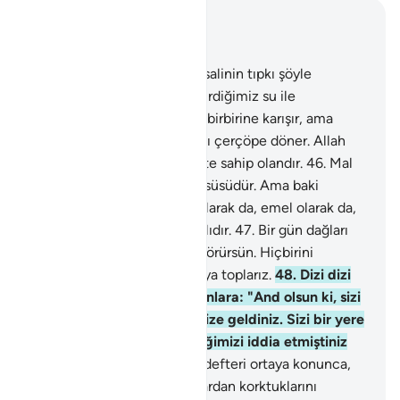
Bağlam içinde okuyun
Bölüm 18, Sayfa 299, Juz 15
45
.
Onlara, dünya hayatı misalinin tıpkı şöyle
olduğunu anlat: Gökten indirdiğimiz su ile
yeryüzünde yetişen bitkiler birbirine karışır, ama
sonunda rüzgarın savuracağı çerçöpe döner. Allah
her şeyin üstünde bir kudrete sahip olandır.
46
.
Mal
ve oğullar, dünya hayatının süsüdür. Ama baki
kalacak yararlı işler, sevab olarak da, emel olarak da,
Rabbinin katında daha hayırlıdır.
47
.
Bir gün dağları
yürütürüz de yeri dümdüz görürsün. Hiçbirini
bırakmaksızın diriltip bir araya toplarız.
48
.
Dizi dizi
Rabbine sunulduklarında onlara: "And olsun ki, sizi
ilk defa yarattığımız gibi Bize geldiniz. Sizi bir yere
toplamak için söz vermediğimizi iddia etmiştiniz
değil mi?" denir.
49
.
Amel defteri ortaya konunca,
suçluların, onda yazılı olanlardan korktuklarını