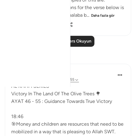
1. One of the reported reasons for the verse below is
that Maaz bin Jabal and Thaalaba b...
Daha fazla gör
9
2
2.440
Daha Fazla Ders Okuyun
Yansımalar
Syaari Ab Rahman
50 hafta önce
·
referans
ayet 18:46-55
AL KAHFI SERIES
Victory In The Land Of The Olive Trees 🌳
AYAT 46 - 55 : Guidance Towards True Victory
18:46
🎯Money and children are resources that need to be
mobilized in a way that is pleasing to Allah SWT.