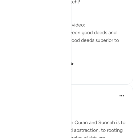
https://m.youtube.com/watch?
v=e2SDWlXln9Y&t=34s
Questions answered in this video:
-What is the similarity between good deeds and
children? In what way are good deeds superior to
having children?
-Why does the ...
Daha fazla gör
7
1
440
Salah Soltan
8 yıl önce
·
referans
ayet 18:1-110
Applicable Research Only
The general approach of the Quran and Sunnah is to
move away from theory and abstraction, to rooting
and application. Some examples of this are: