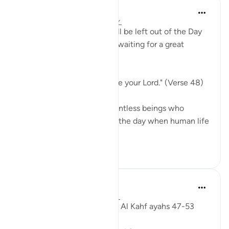
In the Shade of the Quran
31 hafta önce
·
referans
ayet 18:48
Indeed, not a single soul will be left out of the Day
of Judgement. They are all waiting for a great
moment:
"They will be lined up before your Lord." (Verse 48)
Every single one, those countless beings who
walked on earth ever since the day when human life
...
Daha fazla gör
0
0
187
Fadel Soliman
6 yıl önce
·
referans
ayet 18:47-53
Taddabor (pondering) Surat Al Kahf ayahs 47-53