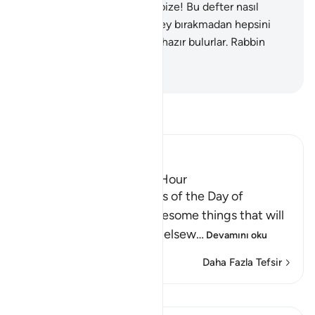
görürsün, "Vah bize, eyvah bize! Bu defter nasıl
olmuş da küçük büyük bir şey bırakmadan hepsini
saymış!" derler. İşlediklerini hazır bulurlar. Rabbin
kimseye haksızlık etmez.
-
Turkish Translation(Diyanet)
Tefsir okuyun.
Ibn Kathir (Abridged)
The Major Terrors of the Hour
Allah tells us of the terrors of the Day of
Resurrection, and the awesome things that will
come to pass, as He says elsew
…
Devamını oku
Daha Fazla Tefsir
Dersler