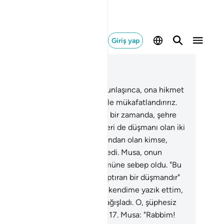
Giriş yap
ğlam içinde okuyun
üm 28, Sayfa 387, Juz 20
.
Musa erginlik çağına gelip olgunlaşınca, ona hikmet
ilim verdik. İyi davrananları böyle mükafatlandırırız.
.
Musa, halkının haberi olmadığı bir zamanda, şehre
di. Biri kendi adamlarından, diğeri de düşmanı olan iki
amı döğüşür buldu. Kendi tarafından olan kimse,
şmanına karşı ondan yardım istedi. Musa, onun
şmanına bir yumruk vurdu; ölümüne sebep oldu. "Bu
tanin işidir; çünkü o apaçık, saptıran bir düşmandır"
i.
16
.
Musa: "Rabbim! Doğrusu kendime yazık ettim,
i bağışla" dedi. Allah da onu bağışladı. O, şüphesiz
ğışlayandır, merhamet edendir.
17
.
Musa: "Rabbim!