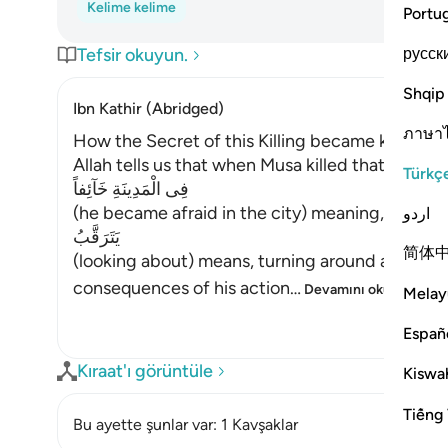
Kelime kelime
Portu
русск
Tefsir okuyun.
Shqip
Ibn Kathir (Abridged)
ภาษา
How the Secret of this Killing became known
Allah tells us that when Musa killed that Coptic,
Türkç
فِى الْمَدِينَةِ خَآئِفاً
(he became afraid in the city) meaning, of the 
اردو
يَتَرَقَّبُ
简体
(looking about) means, turning around and watc
consequences of his action
…
Devamını oku
Melay
Españ
Kıraat'ı görüntüle
Kiswah
Tiếng 
Bu ayette şunlar var: 1 Kavşaklar