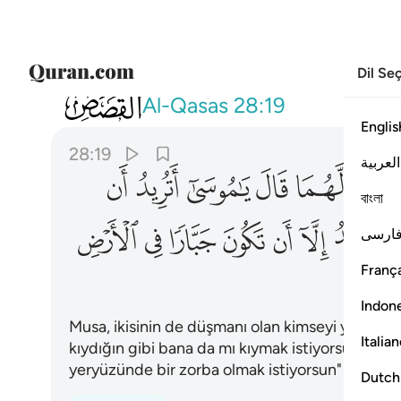
Dil Se
028
فلما ان اراد ان يبطش بالذي هو عدو لهم
Al-Qasas
28:19
Englis
28:19
العربية
ﲩ
ﲪ
ﲫ
ﲬ
ﲭ
ﲮ
বাংলা
ﲶ
ﲷ
ﲸ
ﲹ
ﲺ
ﲻ
ﲼ
ارسی
França
Indon
Musa, ikisinin de düşmanı olan kimseyi yakalam
Italia
kıydığın gibi bana da mı kıymak istiyorsun? Sen
yeryüzünde bir zorba olmak istiyorsun" dedi.
Dutch