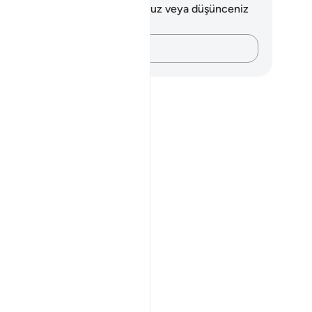
 ayetle ilgili herhangi bir notunuz veya düşünceniz
k.
Düşüncelerinizi kaydedin…