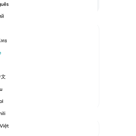
Ban
Devamını Okuyun
guês
ya
ий
et
ya
ist
ded
ไทย
ya
e
kı
ed
consequences of his action,
ol
中文
koş
hing out, waiting for the
öl
u
Do
Daha Fazla Tefsir
kor
ol
"Ra
ili
-
Tu
Việt
Kavşaklara bakın
No