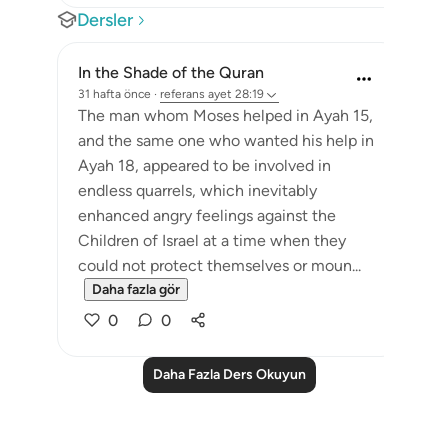
Dersler
In the Shade of the Quran
31 hafta önce
·
referans
ayet 28:19
The man whom Moses helped in Ayah 15,
and the same one who wanted his help in
Ayah 18, appeared to be involved in
endless quarrels, which inevitably
enhanced angry feelings against the
Children of Israel at a time when they
could not protect themselves or moun...
Daha fazla gör
0
0
Daha Fazla Ders Okuyun