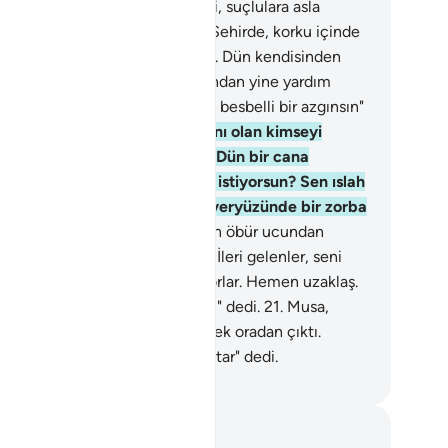
a verdiğin nimete and olsun ki, suçlulara asla
rdımcı olmayacağım" dedi.
18
.
Şehirde, korku içinde
rafı gözetip dolaşarak sabahladı. Dün kendisinden
rdım isteyen kimse bağırarak ondan yine yardım
iyordu. Musa ona: "Doğrusu sen besbelli bir azgınsın"
i.
19
.
Musa, ikisinin de düşmanı olan kimseyi
kalamak isteyince: "Ey Musa! Dün bir cana
ydığın gibi bana da mı kıymak istiyorsun? Sen ıslah
enlerden olmak değil, ancak yeryüzünde bir zorba
mak istiyorsun" dedi.
20
.
Şehrin öbür ucundan
arak bir adam geldi: "Ey Musa! İleri gelenler, seni
dürmek için aralarında görüşüyorlar. Hemen uzaklaş.
ğrusu ben sana öğüt veriyorum" dedi.
21
.
Musa,
ku içinde çevresini gözetleyerek oradan çıktı.
bbim! Beni zalim milletten kurtar" dedi.
rkish Translation(Diyanet)
tlar ve Düşünceler