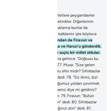
Bağlam içinde okuyun
Bölüm 10, Sayfa 217, Juz 11
74
.
Sonra onun ardından milletlere peygamberler
gönderdik, onlara belgeler getirdiler. Diğerlerinin
daha önce yalan saymış olduklarına bunlar da
inanmadılar. Aşırı gidenlerin kalblerini işte böylece
mühürleriz.
75
.
Onların ardından da Firavun ve
erkanına ayetlerimizle Musa ve Harun'u gönderdik.
Ama büyüklük tasladılar ve suçlu bir millet oldular.
76
.
Gerçek, katımızdan onlara gelince: "Doğrusu bu
apaçık bir büyüdür" dediler.
77
.
Musa: "Size gelen
gerçeğe dil mi uzatırsınız? Bu sihir midir? Sihirbazlar
zaten başarı kazanamazlar" dedi.
78
.
"Siz ikiniz, bizi
babalarımızı üzerinde bulduğumuz yoldan çevirmek
ve yeryüzünün büyükleri olasınız diye mi geldiniz?
Biz size inanmıyoruz" dediler.
79
.
Firavun: "Bütün
bilgin sihirbazları bana getirin" dedi.
80
.
Sihirbazlar
gelince Musa onlara: "Atacağınızı atın" dedi.
81
.