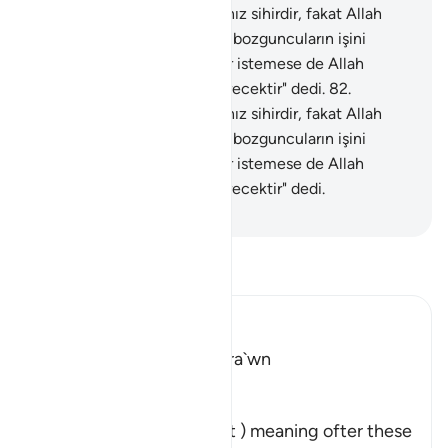
Attıklarında, Musa: "Yaptığınız sihirdir, fakat Allah
onu boşa çıkaracaktır. Allah bozguncuların işini
elbette düzeltmez. Suçlular istemese de Allah
sözleriyle hakkı gerçekleştirecektir" dedi.
82
.
Attıklarında, Musa: "Yaptığınız sihirdir, fakat Allah
onu boşa çıkaracaktır. Allah bozguncuların işini
elbette düzeltmez. Suçlular istemese de Allah
sözleriyle hakkı gerçekleştirecektir" dedi.
-
Turkish Translation(Diyanet)
Tefsir okuyun.
Ibn Kathir (Abridged)
The Story of Musa and Fira`wn
Allah said:
ثُمَّ بَعَثْنَا
(Then after them We sent ) meaning ofter these