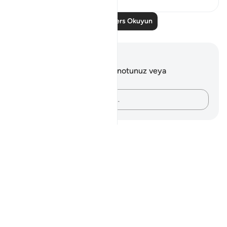
Daha Fazla Ders Okuyun
Notlar ve Düşünceler
Bu ayetle ilgili herhangi bir notunuz veya
düşünceniz yok.
Düşüncelerinizi kaydedin…
Notes
placeholders
close