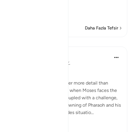
Messengers,
مُّوسَى وَهَـرُونَ إِلَى فِرْعَوْنَ
…
Devamını oku
Daha Fazla Tefsir
Dersler
In the Shade of the Quran
31 hafta önce
·
referans
ayet 10:75
Truth or Sorcery
Moses' story is given in rather more detail than
Noah's. It starts at the point when Moses faces the
rejection of his message coupled with a challenge,
and concludes with the drowning of Pharaoh and his
soldiers. The account includes situatio...
Daha fazla gör
0
0