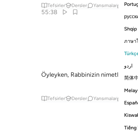
Portu
Tefsirler
Dersler
Yansımalar
İlgili İ
55:38
русск
Shqip
ภาษา
Türkç
اردو
Öyleyken, Rabbinizin nimetlerinden 
简体
Melay
Tefsirler
Dersler
Yansımalar
İlgili İ
Españ
Kiswah
Tiếng 