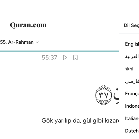
Dil Se
55. Ar-Rahman
Englis
Meal
: Turkish Translation (Diyanet)
العربية
55:37
বাংলা
ﲼ
ارسی
França
Indon
Italia
Gök yarılıp da, gül gibi kızardığı, y
Dutch