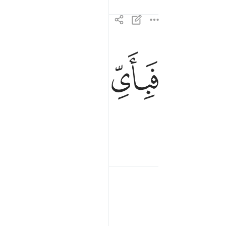
ﲽ
ﲾ
ﲿ
فباي الاء ربكما تكذبان ٣٨
فَبِأَىِّ ءَالَآءِ رَبِّكُمَا تُكَذِّبَانِ ٣٨