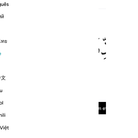
guês
çerik
ий
ﳀ
ﳁ
ไทย
e
hangisini yalanlarsınız?
中文
u
çerik
ol
Surenin tamamını oku
Devam et
ili
Việt