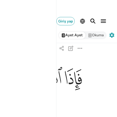
Giriş yap
Ayet Ayet
Okuma
ﲶ
ﲷ
ﲸ
فاذا انشقت السماء فكانت وردة كالدهان ٣٧
فَإِذَا ٱنشَقَّتِ ٱلسَّمَآءُ فَكَانَتْ وَرْدَةًۭ كَٱلدِّهَانِ ٣٧