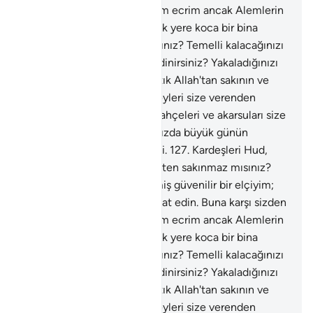
bir ücret istemiyorum; benim ecrim ancak Alemlerin
Rabbine aittir. Siz her yüksek yere koca bir bina
kurup, boş şeyle mi uğraşırsınız? Temelli kalacağınızı
umarak sağlam yapılar mı edinirsiniz? Yakaladığınızı
zorbaca mı yakalarsınız? Artık Allah'tan sakının ve
bana itaat edin. Bildiğiniz şeyleri size verenden
sakının; davarları, oğulları, bahçeleri ve akarsuları size
O vermiştir. Doğrusu hakkınızda büyük günün
azabından korkuyorum" dedi.
127
.
Kardeşleri Hud,
onlara: "Allah'a karşı gelmekten sakınmaz mısınız?
Doğrusu ben size gönderilmiş güvenilir bir elçiyim;
Allah'tan sakının ve bana itaat edin. Buna karşı sizden
bir ücret istemiyorum; benim ecrim ancak Alemlerin
Rabbine aittir. Siz her yüksek yere koca bir bina
kurup, boş şeyle mi uğraşırsınız? Temelli kalacağınızı
umarak sağlam yapılar mı edinirsiniz? Yakaladığınızı
zorbaca mı yakalarsınız? Artık Allah'tan sakının ve
bana itaat edin. Bildiğiniz şeyleri size verenden