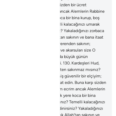
bana itaat edin. Buna karşı sizden bir ücret
istemiyorum; benim ecrim ancak Alemlerin Rabbine
aittir. Siz her yüksek yere koca bir bina kurup, boş
şeyle mi uğraşırsınız? Temelli kalacağınızı umarak
sağlam yapılar mı edinirsiniz? Yakaladığınızı zorbaca
mı yakalarsınız? Artık Allah'tan sakının ve bana itaat
edin. Bildiğiniz şeyleri size verenden sakının;
davarları, oğulları, bahçeleri ve akarsuları size O
vermiştir. Doğrusu hakkınızda büyük günün
azabından korkuyorum" dedi.
130
.
Kardeşleri Hud,
onlara: "Allah'a karşı gelmekten sakınmaz mısınız?
Doğrusu ben size gönderilmiş güvenilir bir elçiyim;
Allah'tan sakının ve bana itaat edin. Buna karşı sizden
bir ücret istemiyorum; benim ecrim ancak Alemlerin
Rabbine aittir. Siz her yüksek yere koca bir bina
kurup, boş şeyle mi uğraşırsınız? Temelli kalacağınızı
umarak sağlam yapılar mı edinirsiniz? Yakaladığınızı
zorbaca mı yakalarsınız? Artık Allah'tan sakının ve