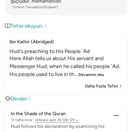
güçlüdür, merhametlidir.
-
Turkish Translation(Diyanet)
Tefsir okuyun.
Ibn Kathir (Abridged)
Hud's preaching to His People `Ad
Here Allah tells us about His servant and
Messenger Hud, when he called his people `Ad.
His people used to live in th
…
Devamını oku
Daha Fazla Tefsir
Dersler
In the Shade of the Quran
31 hafta önce
·
referans
ayet 26:128-129
Hud follows his declaration by examining his