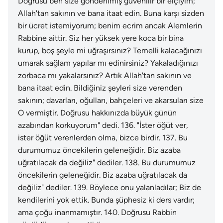
Doğrusu ben size gönderilmiş güvenilir bir elçiyim;
Allah'tan sakının ve bana itaat edin. Buna karşı sizden
bir ücret istemiyorum; benim ecrim ancak Alemlerin
Rabbine aittir. Siz her yüksek yere koca bir bina
kurup, boş şeyle mi uğraşırsınız? Temelli kalacağınızı
umarak sağlam yapılar mı edinirsiniz? Yakaladığınızı
zorbaca mı yakalarsınız? Artık Allah'tan sakının ve
bana itaat edin. Bildiğiniz şeyleri size verenden
sakının; davarları, oğulları, bahçeleri ve akarsuları size
O vermiştir. Doğrusu hakkınızda büyük günün
azabından korkuyorum" dedi.
136
.
"İster öğüt ver,
ister öğüt verenlerden olma, bizce birdir.
137
.
Bu
durumumuz öncekilerin geleneğidir. Biz azaba
uğratılacak da değiliz" dediler.
138
.
Bu durumumuz
öncekilerin geleneğidir. Biz azaba uğratılacak da
değiliz" dediler.
139
.
Böylece onu yalanladılar; Biz de
kendilerini yok ettik. Bunda şüphesiz ki ders vardır;
ama çoğu inanmamıştır.
140
.
Doğrusu Rabbin