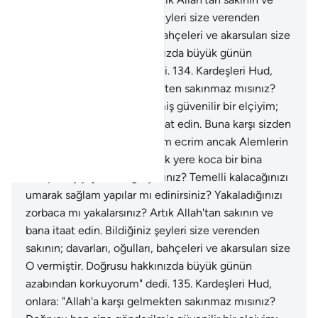
bana itaat edin. Bildiğiniz şeyleri size verenden
sakının; davarları, oğulları, bahçeleri ve akarsuları size
O vermiştir. Doğrusu hakkınızda büyük günün
azabından korkuyorum" dedi.
134
.
Kardeşleri Hud,
onlara: "Allah'a karşı gelmekten sakınmaz mısınız?
Doğrusu ben size gönderilmiş güvenilir bir elçiyim;
Allah'tan sakının ve bana itaat edin. Buna karşı sizden
bir ücret istemiyorum; benim ecrim ancak Alemlerin
Rabbine aittir. Siz her yüksek yere koca bir bina
kurup, boş şeyle mi uğraşırsınız? Temelli kalacağınızı
umarak sağlam yapılar mı edinirsiniz? Yakaladığınızı
zorbaca mı yakalarsınız? Artık Allah'tan sakının ve
bana itaat edin. Bildiğiniz şeyleri size verenden
sakının; davarları, oğulları, bahçeleri ve akarsuları size
O vermiştir. Doğrusu hakkınızda büyük günün
azabından korkuyorum" dedi.
135
.
Kardeşleri Hud,
onlara: "Allah'a karşı gelmekten sakınmaz mısınız?