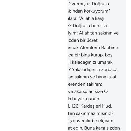
bahçeleri ve akarsuları size O vermiştir. Doğrusu
hakkınızda büyük günün azabından korkuyorum"
dedi.
125
.
Kardeşleri Hud, onlara: "Allah'a karşı
gelmekten sakınmaz mısınız? Doğrusu ben size
gönderilmiş güvenilir bir elçiyim; Allah'tan sakının ve
bana itaat edin. Buna karşı sizden bir ücret
istemiyorum; benim ecrim ancak Alemlerin Rabbine
aittir. Siz her yüksek yere koca bir bina kurup, boş
şeyle mi uğraşırsınız? Temelli kalacağınızı umarak
sağlam yapılar mı edinirsiniz? Yakaladığınızı zorbaca
mı yakalarsınız? Artık Allah'tan sakının ve bana itaat
edin. Bildiğiniz şeyleri size verenden sakının;
davarları, oğulları, bahçeleri ve akarsuları size O
vermiştir. Doğrusu hakkınızda büyük günün
azabından korkuyorum" dedi.
126
.
Kardeşleri Hud,
onlara: "Allah'a karşı gelmekten sakınmaz mısınız?
Doğrusu ben size gönderilmiş güvenilir bir elçiyim;
Allah'tan sakının ve bana itaat edin. Buna karşı sizden