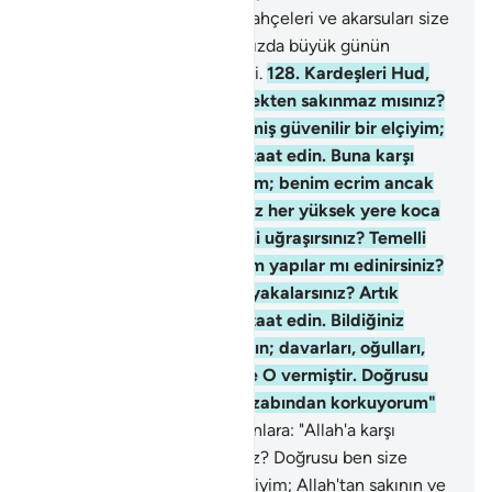
sakının; davarları, oğulları, bahçeleri ve akarsuları size
O vermiştir. Doğrusu hakkınızda büyük günün
azabından korkuyorum" dedi.
128
.
Kardeşleri Hud,
onlara: "Allah'a karşı gelmekten sakınmaz mısınız?
Doğrusu ben size gönderilmiş güvenilir bir elçiyim;
Allah'tan sakının ve bana itaat edin. Buna karşı
sizden bir ücret istemiyorum; benim ecrim ancak
Alemlerin Rabbine aittir. Siz her yüksek yere koca
bir bina kurup, boş şeyle mi uğraşırsınız? Temelli
kalacağınızı umarak sağlam yapılar mı edinirsiniz?
Yakaladığınızı zorbaca mı yakalarsınız? Artık
Allah'tan sakının ve bana itaat edin. Bildiğiniz
şeyleri size verenden sakının; davarları, oğulları,
bahçeleri ve akarsuları size O vermiştir. Doğrusu
hakkınızda büyük günün azabından korkuyorum"
dedi.
129
.
Kardeşleri Hud, onlara: "Allah'a karşı
gelmekten sakınmaz mısınız? Doğrusu ben size
gönderilmiş güvenilir bir elçiyim; Allah'tan sakının ve