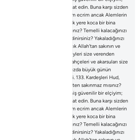
Allah'tan sakının ve bana itaat edin. Buna karşı sizden
bir ücret istemiyorum; benim ecrim ancak Alemlerin
Rabbine aittir. Siz her yüksek yere koca bir bina
kurup, boş şeyle mi uğraşırsınız? Temelli kalacağınızı
umarak sağlam yapılar mı edinirsiniz? Yakaladığınızı
zorbaca mı yakalarsınız? Artık Allah'tan sakının ve
bana itaat edin. Bildiğiniz şeyleri size verenden
sakının; davarları, oğulları, bahçeleri ve akarsuları size
O vermiştir. Doğrusu hakkınızda büyük günün
azabından korkuyorum" dedi.
133
.
Kardeşleri Hud,
onlara: "Allah'a karşı gelmekten sakınmaz mısınız?
Doğrusu ben size gönderilmiş güvenilir bir elçiyim;
Allah'tan sakının ve bana itaat edin. Buna karşı sizden
bir ücret istemiyorum; benim ecrim ancak Alemlerin
Rabbine aittir. Siz her yüksek yere koca bir bina
kurup, boş şeyle mi uğraşırsınız? Temelli kalacağınızı
umarak sağlam yapılar mı edinirsiniz? Yakaladığınızı
zorbaca mı yakalarsınız? Artık Allah'tan sakının ve