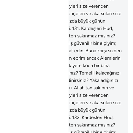
bana itaat edin. Bildiğiniz şeyleri size verenden
sakının; davarları, oğulları, bahçeleri ve akarsuları size
O vermiştir. Doğrusu hakkınızda büyük günün
azabından korkuyorum" dedi.
131
.
Kardeşleri Hud,
onlara: "Allah'a karşı gelmekten sakınmaz mısınız?
Doğrusu ben size gönderilmiş güvenilir bir elçiyim;
Allah'tan sakının ve bana itaat edin. Buna karşı sizden
bir ücret istemiyorum; benim ecrim ancak Alemlerin
Rabbine aittir. Siz her yüksek yere koca bir bina
kurup, boş şeyle mi uğraşırsınız? Temelli kalacağınızı
umarak sağlam yapılar mı edinirsiniz? Yakaladığınızı
zorbaca mı yakalarsınız? Artık Allah'tan sakının ve
bana itaat edin. Bildiğiniz şeyleri size verenden
sakının; davarları, oğulları, bahçeleri ve akarsuları size
O vermiştir. Doğrusu hakkınızda büyük günün
azabından korkuyorum" dedi.
132
.
Kardeşleri Hud,
onlara: "Allah'a karşı gelmekten sakınmaz mısınız?
Doğrusu ben size gönderilmiş güvenilir bir elçiyim;