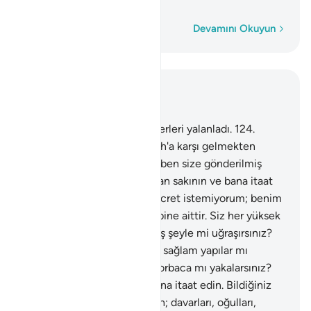
Kelime kelime
Devamını Okuyun
Bağlam içinde okuyun
Bölüm 26, Sayfa 372, Juz 19
123
.
Ad milleti de peygamberleri yalanladı.
124
.
Kardeşleri Hud, onlara: "Allah'a karşı gelmekten
sakınmaz mısınız? Doğrusu ben size gönderilmiş
güvenilir bir elçiyim; Allah'tan sakının ve bana itaat
edin. Buna karşı sizden bir ücret istemiyorum; benim
ecrim ancak Alemlerin Rabbine aittir. Siz her yüksek
yere koca bir bina kurup, boş şeyle mi uğraşırsınız?
Temelli kalacağınızı umarak sağlam yapılar mı
edinirsiniz? Yakaladığınızı zorbaca mı yakalarsınız?
Artık Allah'tan sakının ve bana itaat edin. Bildiğiniz
şeyleri size verenden sakının; davarları, oğulları,