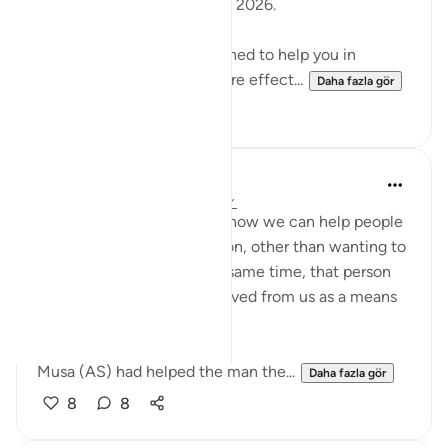
2:30pm (GMT) / 17 January 2026.
These workshops are designed to help you in
reflecting on the Quran more effect...
Daha fazla gör
18
2
Nadia L
2 yıl önce
·
referans
ayet 28:18-20
These ayahs remind me of how we can help people
in our life for no other reason, other than wanting to
do a good deed and at the same time, that person
can use the help they received from us as a means
to take advantage of us.
Musa (AS) had helped the man the...
Daha fazla gör
8
8