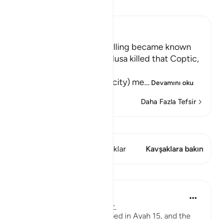
Tefsir okuyun.
Ibn Kathir (Abridged)
How the Secret of this Killing became known
Allah tells us that when Musa killed that Coptic,
فِى الْمَدِينَةِ خَآئِفاً
(he became afraid in the city) me
…
Devamını oku
Daha Fazla Tefsir
Kıraat'ı görüntüle
Bu ayette şunlar var: 1 Kavşaklar
Kavşaklara bakın
Dersler
In the Shade of the Quran
31 hafta önce
·
referans
ayet 28:19
The man whom Moses helped in Ayah 15, and the