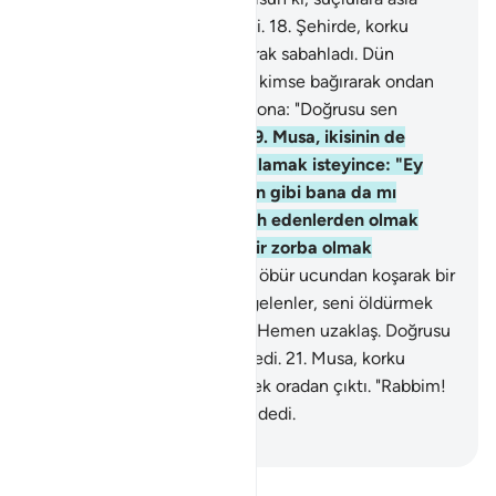
yardımcı olmayacağım" dedi.
18
.
Şehirde, korku
içinde etrafı gözetip dolaşarak sabahladı. Dün
kendisinden yardım isteyen kimse bağırarak ondan
yine yardım istiyordu. Musa ona: "Doğrusu sen
besbelli bir azgınsın" dedi.
19
.
Musa, ikisinin de
düşmanı olan kimseyi yakalamak isteyince: "Ey
Musa! Dün bir cana kıydığın gibi bana da mı
kıymak istiyorsun? Sen ıslah edenlerden olmak
değil, ancak yeryüzünde bir zorba olmak
istiyorsun" dedi.
20
.
Şehrin öbür ucundan koşarak bir
adam geldi: "Ey Musa! İleri gelenler, seni öldürmek
için aralarında görüşüyorlar. Hemen uzaklaş. Doğrusu
ben sana öğüt veriyorum" dedi.
21
.
Musa, korku
içinde çevresini gözetleyerek oradan çıktı. "Rabbim!
Beni zalim milletten kurtar" dedi.
-
Turkish Translation(Diyanet)