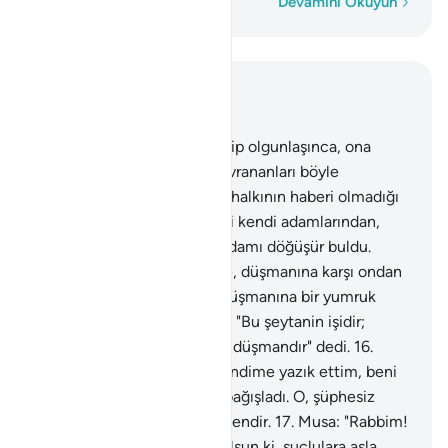
Kelime kelime
Devamını Okuyun
Bağlam içinde okuyun
Bölüm 28, Sayfa 387, Juz 20
14
.
Musa erginlik çağına gelip olgunlaşınca, ona
hikmet ve ilim verdik. İyi davrananları böyle
mükafatlandırırız.
15
.
Musa, halkının haberi olmadığı
bir zamanda, şehre girdi. Biri kendi adamlarından,
diğeri de düşmanı olan iki adamı döğüşür buldu.
Kendi tarafından olan kimse, düşmanına karşı ondan
yardım istedi. Musa, onun düşmanına bir yumruk
vurdu; ölümüne sebep oldu. "Bu şeytanin işidir;
çünkü o apaçık, saptıran bir düşmandır" dedi.
16
.
Musa: "Rabbim! Doğrusu kendime yazık ettim, beni
bağışla" dedi. Allah da onu bağışladı. O, şüphesiz
bağışlayandır, merhamet edendir.
17
.
Musa: "Rabbim!
Bana verdiğin nimete and olsun ki, suçlulara asla