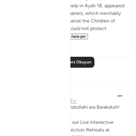
same one who wanted his help in Ayah 18, appeared
to be involved in endless quarrels, which inevitably
enhanced angry feelings against the Children of
Israel at a time when they could not protect
themselves or moun...
Daha fazla gör
0
0
Daha Fazla Ders Okuyun
Yansımalar
Hammad Fahim
29 hafta önce
·
referans
ayet 28:1-20
Assalamu Alaikum wa Rahmatullahi wa Barakatuh!
InshaAllah we will continue our Live Interactive
Reflection Workshops -Reflection Retreats at