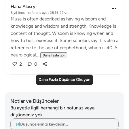
Hana Alasry
6 yıl önce
·
referans
ayet 28:14-22
Musa is often described as having wisdom and
knowledge and wisdom and strength. Knowledge is
content of thought. Wisdom is knowing when and
how to best exercise it. Some scholars say it is also a
reference to the age of prophethood, which is 40. A
neurological...
Daha fazla gör
2
0
Daha Fazla Düşünce Okuyun
Notlar ve Düşünceler
Bu ayetle ilgili herhangi bir notunuz veya
düşünceniz yok.
Düşüncelerinizi kaydedin…