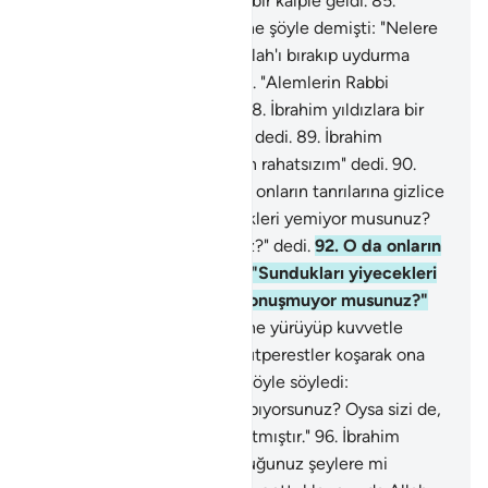
84
.
Nitekim Rabbine temiz bir kalple geldi.
85
.
İbrahim babasına ve milletine şöyle demişti: "Nelere
kulluk ediyorsunuz?"
86
.
"Allah'ı bırakıp uydurma
tanrılar mı istiyorsunuz?"
87
.
"Alemlerin Rabbi
hakkındaki sanınız nedir?"
88
.
İbrahim yıldızlara bir
göz attı ve "Ben rahatsızım" dedi.
89
.
İbrahim
yıldızlara bir göz attı ve "Ben rahatsızım" dedi.
90
.
Onu bırakıp gittiler.
91
.
O da onların tanrılarına gizlice
yönelip: "Sundukları yiyecekleri yemiyor musunuz?
Ne o, konuşmuyor musunuz?" dedi.
92
.
O da onların
tanrılarına gizlice yönelip: "Sundukları yiyecekleri
yemiyor musunuz? Ne o, konuşmuyor musunuz?"
dedi.
93
.
Sonunda, üzerlerine yürüyüp kuvvetle
vurdu.
94
.
Bunun üzerine putperestler koşarak ona
geldiler.
95
.
İbrahim onlara şöyle söyledi:
"Yonttuğunuz şeylere mi tapıyorsunuz? Oysa sizi de,
yonttuklarınızı da Allah yaratmıştır."
96
.
İbrahim
onlara şöyle söyledi: "Yonttuğunuz şeylere mi