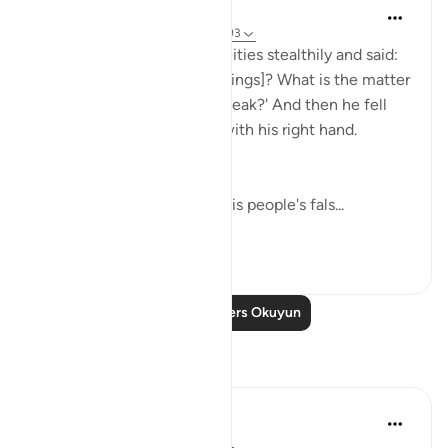
In the Shade of the Quran
31 hafta önce
·
referans
ayet 37:91-93
He then approached the deities stealthily and said:
'Will you not eat [your offerings]? What is the matter
with you that you do not speak?' And then he fell
upon them, smiting them with his right hand.
(Verses 91-93)
Abraham went straight to his people's fals...
Daha fazla gör
0
0
Daha Fazla Ders Okuyun
Yansımalar
Hammad Fahim
geçen yıl
·
referans
ayet 37:84-99