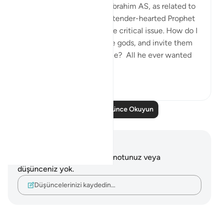
When we study the life of Ibrahim AS, as related to
us by Allah SWT, we find a tender-hearted Prophet
who is concerned about one critical issue. How do I
get people to abandon false gods, and invite them
to the worship of Allah alone? All he ever wanted
was f...
Daha fazla gör
24
5
Daha Fazla Düşünce Okuyun
Notlar ve Düşünceler
Bu ayetle ilgili herhangi bir notunuz veya
düşünceniz yok.
Düşüncelerinizi kaydedin…