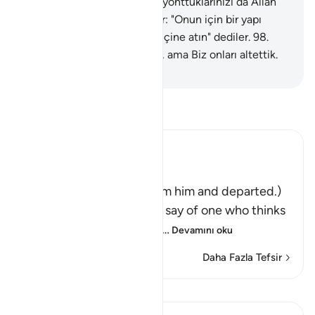
tapıyorsunuz? Oysa sizi de, yonttuklarınızı da Allah
yaratmıştır."
97
.
Putperestler: "Onun için bir yapı
yapın da onu oradan ateşin içine atın" dediler.
98
.
Ona düzen kurmak istediler, ama Biz onları altettik.
-
Turkish Translation(Diyanet)
Tefsir okuyun.
Ibn Kathir (Abridged)
فَتَوَلَّوْاْ عَنْهُ مُدْبِرِينَ
(So they turned away from him and departed.)
Qatadah said, "The Arabs say of one who thinks
deeply that he is looking
…
Devamını oku
Daha Fazla Tefsir
Dersler