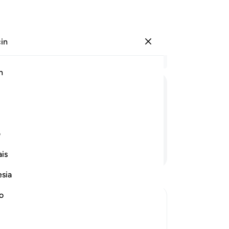
çin
Giriş yap
Ba
h
Böl
22
ﲂ
ﲃ
ﲄ
ﲅ
ﲆ
ﲇ
ﲈ
ﲉ
işb
de
 zaman şüphesiz büyüklenirler.
şöy
ف
ve 
Devamını Okuyun
is
ce
ken
esia
"Si
Hay
no
Bir
rrection
"D