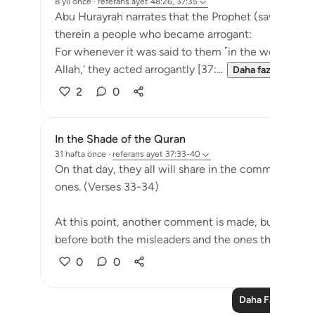
8 yıl önce
·
referans
ayet 48:26, 37:35
Abu Hurayrah narrates that the Prophet (saws) said: 
therein a people who became arrogant:
For whenever it was said to them ˹in the world˺, 'Th
Allah,' they acted arrogantly [37:...
Daha fazla gör
2
0
In the Shade of the Quran
31 hafta önce
·
referans
ayet 37:33-40
On that day, they all will share in the common suffer
ones. (Verses 33-34)
At this point, another comment is made, but this t
before both the misleaders and the ones they led as.
0
0
Daha Fazla Ders