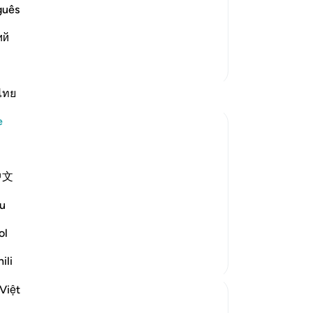
e another in the arena of Resurrection,
29
guês
vels of Hell:
değ
وَإِذْ يَت
…
ий
Devamını oku
yok
Ra
Daha Fazla Tefsir
aza
ke
ไทย
34
e
"A
şü
 us know what day we will die. And many
tan
中文
nd then at the time of death just say la
ge
siz
u
ba
except ...
-
Tu
Daha fazla gör
ol
ili
No
Bu
Việt
yo