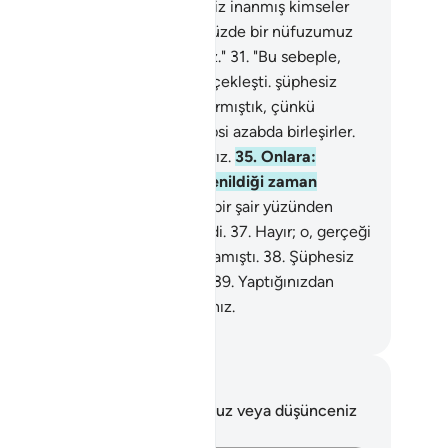
.
Onlar da şöyle derler: "Hayır; siz inanmış kimseler
ildiniz."
30
.
"Bizim sizin üstünüzde bir nüfuzumuz
tu. Bilakis, azmış bir millettiniz."
31
.
"Bu sebeple,
bbimizin sözü aleyhimizde gerçekleşti. şüphesiz
bı tadacağız."
32
.
"Sizi biz azdırmıştık, çünkü
ndimiz azgındık".
33
.
O gün hepsi azabda birleşirler.
.
Doğrusu suçlulara böyle yaparız.
35
.
Onlara:
llah'tan başka tanrı yoktur" denildiği zaman
phesiz büyüklenirler.
36
.
"Deli bir şair yüzünden
rılarımızı mı bırakalım?" derlerdi.
37
.
Hayır; o, gerçeği
tirmiş ve peygamberleri doğrulamıştı.
38
.
Şüphesiz
 can yakıcı azabı tadacaksınız.
39
.
Yaptığınızdan
şka birşeyle cezalanmayacaksınız.
rkish Translation(Diyanet)
tlar ve Düşünceler
 ayetle ilgili herhangi bir notunuz veya düşünceniz
k.