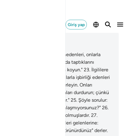
Giriş yap
ğlam içinde okuyun
üm 37, Sayfa 447, Juz 23
.
İlgililere şöyle emredilir: "Zulmedenleri, onlarla
irliği edenleri ve Allah'ı bırakıp da taptıklarını
rleyin. Onları cehennem yoluna koyun."
23
.
İlgililere
le emredilir: "Zulmedenleri, onlarla işbirliği edenleri
Allah'ı bırakıp da taptıklarını derleyin. Onları
hennem yoluna koyun."
24
.
"Onları durdurun; çünkü
dilerinden daha da sorulacaktır."
25
.
Şöyle sorulur:
ze ne oldu ki birbirinizle yardımlaşmıyorsunuz?"
26
.
ır; bugün onların hepsi teslim olmuşlardır.
27
.
birlerine dönüp soruşurlar.
28
.
İleri gelenlerine:
oğrusu siz bize sureti hakdan görünürdünüz" derler.