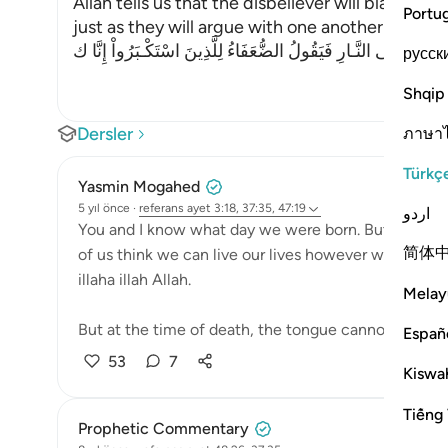
Allah tells us that the disbeliever will blame on
Portu
just as they will argue with one another in the le
َحَآجُّونَ فِى النَّـارِ فَيَقُولُ الضُّعَفَاءُ لِلَّذِينَ اسْتَكْـبَرُواْ إِنَّا ك
русск
Shqip
Dersler
ภาษา
Türkç
Yasmin Mogahed
5 yıl önce
·
referans
ayet 3:18, 37:35, 47:19
اردو
You and I know what day we were born. But none of
简体
of us think we can live our lives however we want, a
illaha illah Allah.
Melay
But at the time of death, the tongue cannot speak—
Españ
53
7
Kiswah
Tiếng 
Prophetic Commentary