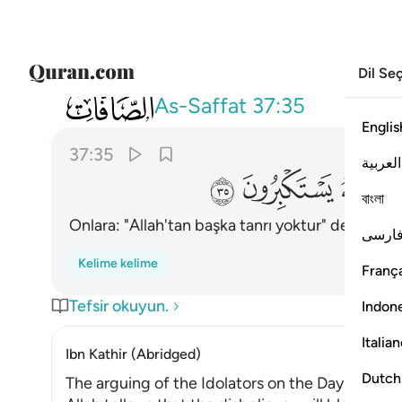
Dil Se
037
انهم كانوا اذا قيل لهم لا الاه الا الله يستكبرو
As-Saffat
37:35
Englis
37:35
العربية
ﲊ
ﲋ
ﲌ
বাংলা
Onlara: "Allah'tan başka tanrı yoktur" denildiği
ارسی
Kelime kelime
França
Tefsir okuyun.
Indon
Italia
Ibn Kathir (Abridged)
Dutch
The arguing of the Idolators on the Day of Resu