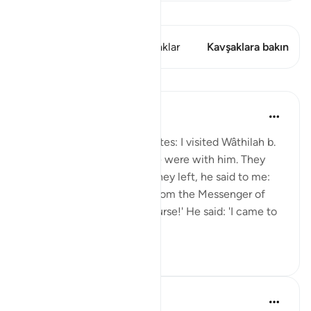
Kıraat'ı görüntüle
Bu ayette şunlar var: 2 Kavşaklar
Kavşaklara bakın
Dersler
Prophetic Commentary
8 yıl önce
·
referans
ayet 33:33
Shaddâd Abu ‘Ammâr narrates: I visited Wâthilah b.
al-Asqa‘ while some people were with him. They
mentioned Ali, and when they left, he said to me:
'May I tell you what I saw from the Messenger of
Allah (saws)?' I said: 'Of course!' He said: 'I came to
Fâtimah...
Daha fazla gör
1
0
620
Prophetic Commentary