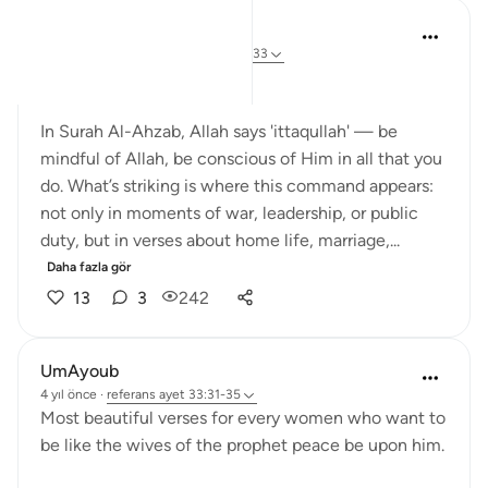
Dr Maryam Fayyaz
44 hafta önce
·
referans
ayet 33:32-33
Bismillah
In Surah Al-Ahzab, Allah says 'ittaqullah' — be
mindful of Allah, be conscious of Him in all that you
do. What’s striking is where this command appears:
not only in moments of war, leadership, or public
duty, but in verses about home life, marriage,...
Daha fazla gör
13
3
242
UmAyoub
4 yıl önce
·
referans
ayet 33:31-35
Most beautiful verses for every women who want to
be like the wives of the prophet peace be upon him.