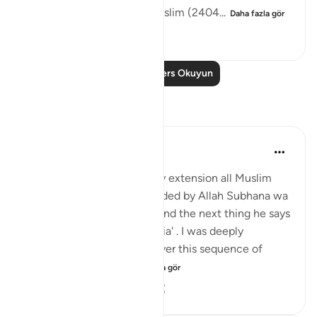
[Authentic: Narrated by Muslim (2404...
Daha fazla gör
1
0
911
Daha Fazla Ders Okuyun
Yansımalar
Hira Younus
2 yıl önce
·
referans
ayet 33:33
Mothers of believers and by extension all Muslim
women are being commanded by Allah Subhana wa
taala to be at their homes and the next thing he says
is not to do 'tabarruj of jahilia' . I was deeply
reflecting and pondering over this sequence of
commands how a...
Daha fazla gör
13
3
824