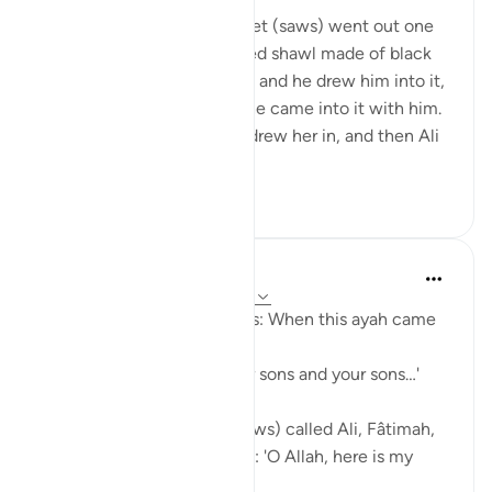
8 yıl önce
·
referans
ayet 33:33
‘Âishah narrates: The Prophet (saws) went out one
morning wearing a patterned shawl made of black
wool. Al-Hasan b. Ali came, and he drew him into it,
then al-Husayn came and he came into it with him.
Fâtimah then came, so he drew her in, and then Ali
came and...
Daha fazla gör
1
0
640
Prophetic Commentary
8 yıl önce
·
referans
ayet 33:33, 3:61
Sa‘d b. Abu Waqqâs narrates: When this ayah came
down:
… say, 'Come, let us call our sons and your sons…'
[3:61]
The Messenger of Allah (saws) called Ali, Fâtimah,
Hasan, and Husayn. He said: 'O Allah, here is my
family!'