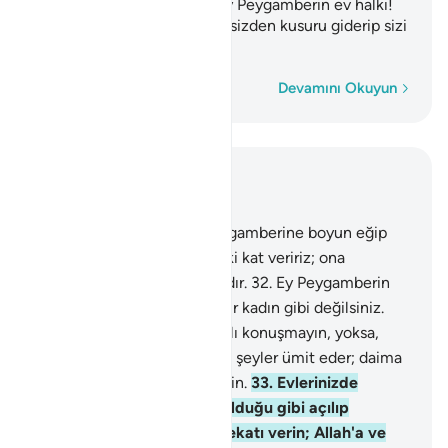
Peygamberine itaat edin. Ey Peygamberin ev halkı!
(ehl-i beyt) Şüphesiz Allah sizden kusuru giderip sizi
tertemiz yapmak ister.
Kelime kelime
Devamını Okuyun
Bağlam içinde okuyun
Bölüm 33, Sayfa 422, Juz 22
31
.
Sizlerden Allah'a ve Peygamberine boyun eğip
yararlı iş işleyenlere ecrini iki kat veririz; ona
cömertçe rızık hazırlamışızdır.
32
.
Ey Peygamberin
hanımları! Sizler herhangi bir kadın gibi değilsiniz.
Allah'tan sakınıyorsanız edalı konuşmayın, yoksa,
kalbi bozuk olan kimse kötü şeyler ümit eder; daima
ciddi ve ağırbaşlı söz söyleyin.
33
.
Evlerinizde
oturun; eski Cahiliyye'de olduğu gibi açılıp
saçılmayın; namazı kılın; zekatı verin; Allah'a ve