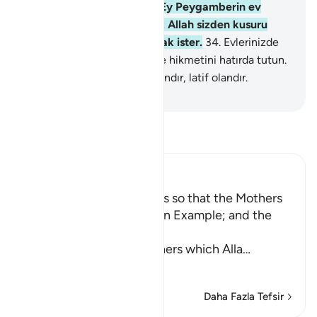
Peygamberine itaat edin. Ey Peygamberin ev
halkı! (ehl-i beyt) Şüphesiz Allah sizden kusuru
giderip sizi tertemiz yapmak ister.
34
.
Evlerinizde
okunan Allah'ın ayetlerini ve hikmetini hatırda tutun.
Şüphesiz Allah haberdar olandır, latif olandır.
-
Turkish Translation(Diyanet)
Tefsir okuyun.
Ibn Kathir (Abridged)
Enjoining certain Manners so that the Mothers
of the Believers may be an Example; and the
Prohibition of Tabarruj
These are the good manners which Alla
…
Devamını oku
Daha Fazla Tefsir