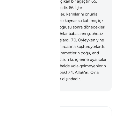
64
.
O, cehennemin dibinde çıkan bir ağaçtır.
65
.
Tomurcukları şeytan başı gibidir.
66
.
İşte
cehennemlikler bundan yerler, karınlarını onunla
doldururlar.
67
.
Sonra, üzerine kaynar su katılmış içki
şüphesiz onlar içindir.
68
.
Doğrusu sonra dönecekleri
yer yine cehennemdir.
69
.
Onlar babalarını şüphesiz
sapık kimseler olarak bulmuşlardı.
70
.
Öyleyken yine
de onların izlerinden kovalanırcasına koşturuyorlardı.
71
.
Onlardan önce, evvelki ümmetlerin çoğu, and
olsun ki sapıtmıştı.
72
.
And olsun ki, içlerine uyarıcılar
göndermiştik.
73
.
Uyarıldığı halde yola gelmeyenlerin
sonunun nasıl olduğuna bir bak!
74
.
Allah'ın, O'na
içten bağlanan kulları bunun dışındadır.
-
Turkish Translation(Diyanet)
Tefsir okuyun.
Ibn Kathir (Abridged)