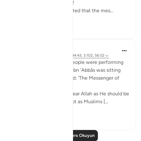
and enjoyments are eternal!
Abu Saeed Al Khudari narrated that the mes...
Daha fazla gör
8
0
Prophetic Commentary
8 yıl önce
·
referans
ayet 37:62-66, 44:43, 3:102, 56:52
Mujâhid narrates that the people were performing
tawâf around the Kaaba as Ibn ‘Abbâs was sitting
with a crooked staff. He said: 'The Messenger of
Allah (saws) said:
O you who have believed, fear Allah as He should be
feared and do not die except as Muslims [...
Daha fazla gör
2
0
Daha Fazla Ders Okuyun