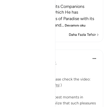
The Tree of Zaqqum and its Companions
Here Allah asks: `Is that which He has
mentioned of the delights of Paradise with its
food, drink, companions and
…
Devamını oku
Daha Fazla Tefsir
Dersler
Mohannad Hakeem
5 yıl önce
·
referans
ayet 37:58-62
Day 23 Answer
(For more commentary, please check the video:
https://youtu.be/QfLocv0sPnI
)
This is probably one of the best moments in
paradise: once believers realize that such pleasures