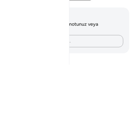
Notlar ve Düşünceler
Bu ayetle ilgili herhangi bir notunuz veya
düşünceniz yok.
Düşüncelerinizi kaydedin…
Notes
placeholders
close