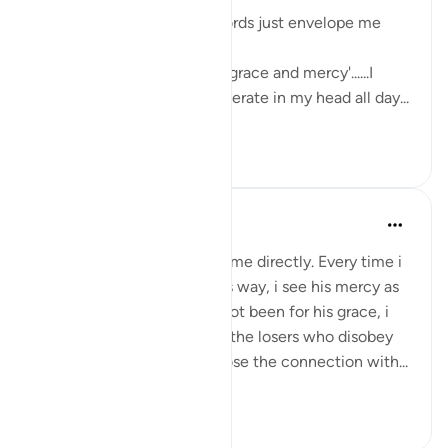
The sweetness of these words just envelope me
with love and serenity.
'Had it not been for Allah's grace and mercy'......I
want these words to reverberate in my head all day...
Daha fazla gör
7
6
Yomna Zahran
6 yıl önce
·
referans
ayet 2:64
I can feel this ayah talks to me directly. Every time i
go back and forth on Allah’s way, i see his mercy as
he brings me back. Had it not been for his grace, i
would’ve certainly been of the losers who disobey
Allah, wrong themselves, lose the connection with...
Daha fazla gör
3
1