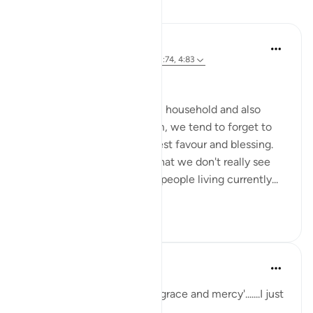
Yansımalar
Ahmed Amin
34 hafta önce
·
referans
ayet 2:64, 3:74, 4:83
Bismillah
Most of us born in a muslim household and also
those who reverted to Islam, we tend to forget to
mention Islam as our greatest favour and blessing.
It has become so obvious that we don't really see
how many other billions of people living currently...
Daha fazla gör
15
0
sabah firdous
5 yıl önce
·
referans
ayet 2:64
'Had it not been for Allah's grace and mercy'.......I just
can't get enough of this.