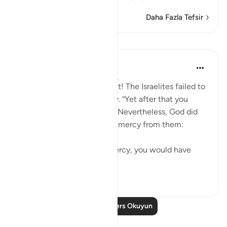
Daha Fazla Tefsir
Dersler
In the Shade of the Quran
31 hafta önce
·
referans
ayet 2:64
Alas, what a disappointment! The Israelites failed to
live up to that responsibility. “Yet after that you
turned away.” (Quran 2:64) Nevertheless, God did
not withhold His grace and mercy from them:
“But for God’s grace and mercy, you would have
surely been ...
Daha fazla gör
0
0
Daha Fazla Ders Okuyun