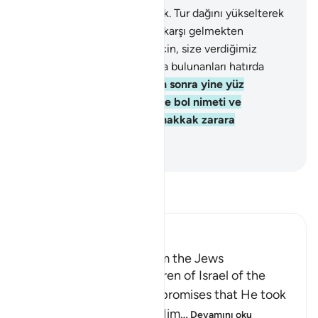
63
.
Sizden kesin söz almıştık. Tur dağını yükselterek
tepenize dikmiştik. "Allah'a karşı gelmekten
sakınanlardan olabilmeniz için, size verdiğimiz
Kitab'a kuvvetle sarılın, onda bulunanları hatırda
tutun" demiştik.
64
.
Bundan sonra yine yüz
çevirdiniz; eğer Allah'ın size bol nimeti ve
merhameti olmasaydı, muhakkak zarara
uğrayanlardan olurdunuz.
-
Turkish Translation(Diyanet)
Tefsir okuyun.
Ibn Kathir (Abridged)
Taking the Covenant from the Jews
Allah reminded the Children of Israel of the
pledges, covenants and promises that He took
from them to believe in Him
…
Devamını oku