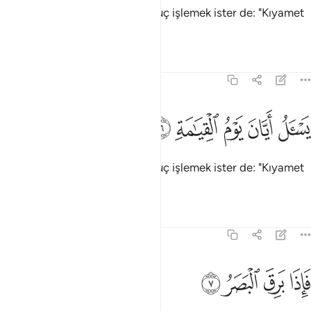
Ama, insanoğlu gelecekte de suç işlemek ister de: "Kıyamet
günü ne zamanmış! " der.
Tefsirler
Dersler
Yansımalar
75:6
ﲗ
ﲘ
ﲙ
سال ايان يوم القيامة ٦
ﲚ
ﲛ
َسْـَٔلُ أَيَّانَ يَوْمُ ٱلْقِيَـٰمَةِ ٦
Ama, insanoğlu gelecekte de suç işlemek ister de: "Kıyamet
günü ne zamanmış! " der.
Tefsirler
Dersler
Yansımalar
75:7
ﲜ
ﲝ
اذا برق البصر ٧
ﲞ
ﲟ
َإِذَا بَرِقَ ٱلْبَصَرُ ٧