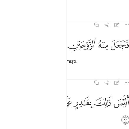
vermişti.
Tefsirler
Dersler
Yansımalar
75:39
ﲝ
ﲞ
جعل منه الزوجين الذكر والانثى ٣٩
ﲟ
ﲠ
ﲡ
ﲢ
َجَعَلَ مِنْهُ ٱلزَّوْجَيْنِ ٱلذَّكَرَ وَٱلْأُنثَىٰٓ ٣٩
Ondan, erkek, dişi iki cins yaratmıştı.
Tefsirler
Dersler
Yansımalar
75:40
ﲣ
ﲤ
ﲥ
ﲦ
ليس ذالك بقادر على ان يحيي الموتى ٤٠
ﲧ
ﲨ
ﲩ
َلَيْسَ ذَٰلِكَ بِقَـٰدِرٍ عَلَىٰٓ أَن يُحْـِۧىَ ٱلْمَوْتَىٰ ٤٠
ﲪ