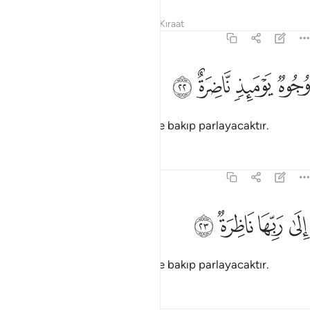
Tefsirler
Dersler
Yansımalar
Kıraat
75:22
ﱉ
ﱊ
جوه يوميذ ناضرة ٢٢
ﱋ
ﱌ
ُجُوهٌۭ يَوْمَئِذٍۢ نَّاضِرَةٌ ٢٢
O gün bir takım yüzler Rablerine bakıp parlayacaktır.
Tefsirler
Dersler
Yansımalar
75:23
ﱍ
ﱎ
لى ربها ناظرة ٢٣
ﱏ
ﱐ
ِلَىٰ رَبِّهَا نَاظِرَةٌۭ ٢٣
O gün bir takım yüzler Rablerine bakıp parlayacaktır.
Tefsirler
Dersler
Yansımalar