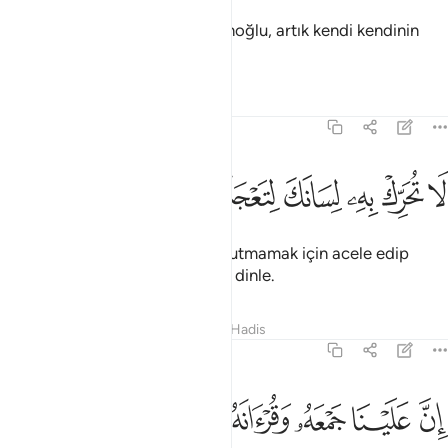
Özürlerini sayıp dökse de, insanoğlu, artık kendi kendinin
şahididir.
Tefsirler
Dersler
Yansımalar
75:16
ﳇ
ﳈ
ﳉ
ﳊ
ا تحرك به لسانك لتعجل به ١٦
ﳋ
ﳌ
ﳍ
َا تُحَرِّكْ بِهِۦ لِسَانَكَ لِتَعْجَلَ بِهِۦٓ ١٦
Cebrail sana Kuran okurken, unutmamak için acele edip
onunla beraber söyleme, yalnız dinle.
Tefsirler
Dersler
Yansımalar
Hadis
75:17
ﳎ
ﳏ
ن علينا جمعه وقرانه ١٧
ﳐ
ﳑ
ﳒ
ِنَّ عَلَيْنَا جَمْعَهُۥ وَقُرْءَانَهُۥ ١٧