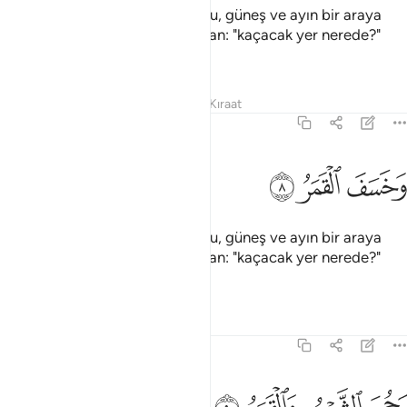
Gözün kamaştığı, ayın tutulduğu, güneş ve ayın bir araya
getirildiği zaman, işte o gün insan: "kaçacak yer nerede?"
der.
Tefsirler
Dersler
Yansımalar
Kıraat
75:8
ﲠ
خسف القمر ٨
ﲡ
ﲢ
َخَسَفَ ٱلْقَمَرُ ٨
Gözün kamaştığı, ayın tutulduğu, güneş ve ayın bir araya
getirildiği zaman, işte o gün insan: "kaçacak yer nerede?"
der.
Tefsirler
Dersler
Yansımalar
75:9
جمع الشمس والقمر ٩