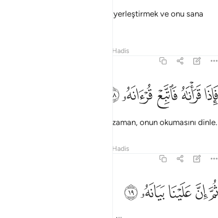
Doğrusu o vahyolunanı kalbine yerleştirmek ve onu sana
okutturmak Bize düşer.
Tefsirler
Dersler
Yansımalar
Hadis
75:18
ﳓ
ﳔ
ﳕ
اذا قراناه فاتبع قرانه ١٨
ﳖ
ﳗ
َإِذَا قَرَأْنَـٰهُ فَٱتَّبِعْ قُرْءَانَهُۥ ١٨
Biz onu Cebrail'e okuttuğumuz zaman, onun okumasını dinle.
Tefsirler
Dersler
Yansımalar
Hadis
75:19
ﳘ
ﳙ
م ان علينا بيانه ١٩
ﳚ
ﳛ
ﳜ
ُمَّ إِنَّ عَلَيْنَا بَيَانَهُۥ ١٩