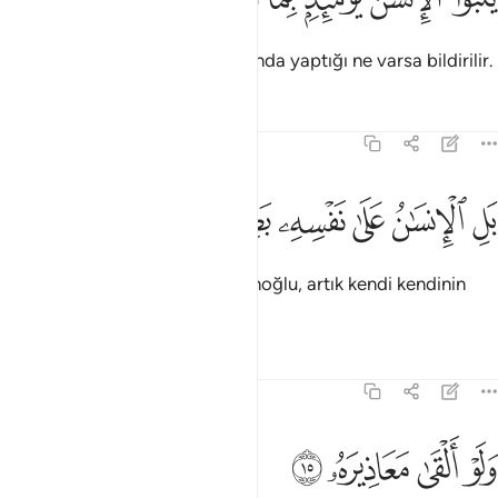
O gün, insanoğluna önde ve sonda yaptığı ne varsa bildirilir.
Tefsirler
Dersler
Yansımalar
75:14
ﲽ
ﲾ
ﲿ
ل الانسان على نفسه بصيرة ١٤
ﳀ
ﳁ
ﳂ
َلِ ٱلْإِنسَـٰنُ عَلَىٰ نَفْسِهِۦ بَصِيرَةٌۭ ١٤
Özürlerini sayıp dökse de, insanoğlu, artık kendi kendinin
şahididir.
Tefsirler
Dersler
Yansımalar
75:15
ﳃ
ﳄ
لو القى معاذيره ١٥
ﳅ
ﳆ
َلَوْ أَلْقَىٰ مَعَاذِيرَهُۥ ١٥