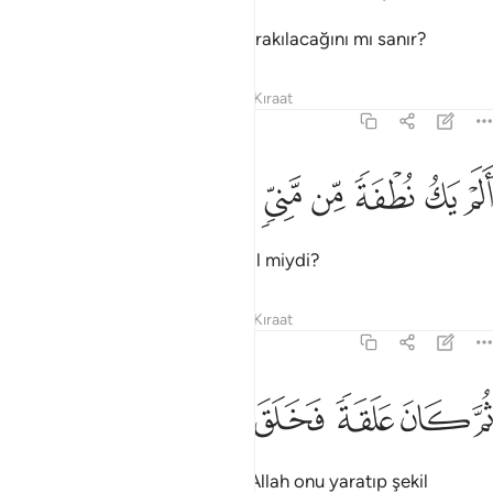
İnsanoğlu kendisinin başıboş bırakılacağını mı sanır?
Tefsirler
Dersler
Yansımalar
Kıraat
75:37
ﲐ
ﲑ
ﲒ
ﲓ
لم يك نطفة من مني يمنى ٣٧
ﲔ
ﲕ
ﲖ
َلَمْ يَكُ نُطْفَةًۭ مِّن مَّنِىٍّۢ يُمْنَىٰ ٣٧
O, katılan bir meni damlası değil miydi?
Tefsirler
Dersler
Yansımalar
Kıraat
75:38
ﲗ
ﲘ
ﲙ
م كان علقة فخلق فسوى ٣٨
ﲚ
ﲛ
ﲜ
ُمَّ كَانَ عَلَقَةًۭ فَخَلَقَ فَسَوَّىٰ ٣٨
Sonra kan pıhtısı olmuş, sonra Allah onu yaratıp şekil