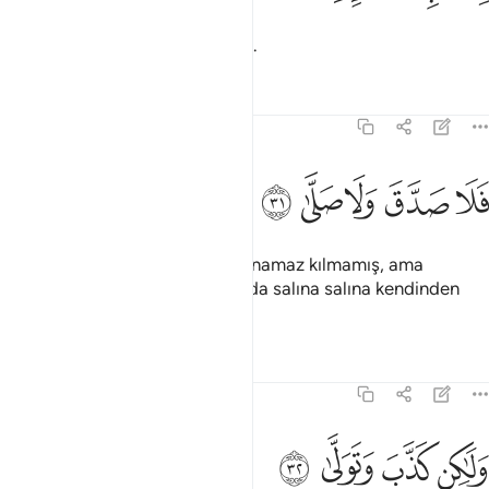
O gün sevk Rabbin huzurunadır.
Tefsirler
Dersler
Yansımalar
75:31
ﱲ
ﱳ
لا صدق ولا صلى ٣١
ﱴ
ﱵ
ﱶ
َلَا صَدَّقَ وَلَا صَلَّىٰ ٣١
O, Peygamberi doğrulamamış, namaz kılmamış, ama
yalanlayıp yüz çevirmiş, sonra da salına salına kendinden
yana olanlara gitmişti.
Tefsirler
Dersler
Yansımalar
75:32
ﱷ
ﱸ
لاكن كذب وتولى ٣٢
ﱹ
ﱺ
َلَـٰكِن كَذَّبَ وَتَوَلَّىٰ ٣٢