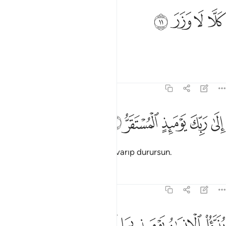
ﲭ
لا لا وزر ١١
ﲮ
ﲯ
ﲰ
َلَّا لَا وَزَرَ ١١
Hayır; hayır; bir sığınak yoktur.
Tefsirler
Dersler
Yansımalar
75:12
ﲱ
ﲲ
ﲳ
لى ربك يوميذ المستقر ١٢
ﲴ
ﲵ
ِلَىٰ رَبِّكَ يَوْمَئِذٍ ٱلْمُسْتَقَرُّ ١٢
O gün, sen, Rabbinin huzuruna varıp durursun.
Tefsirler
Dersler
Yansımalar
75:13
ﲶ
ﲷ
ﲸ
نبا الانسان يوميذ بما قدم واخر ١٣
ﲹ
ﲺ
ﲻ
ﲼ
ُنَبَّؤُا۟ ٱلْإِنسَـٰنُ يَوْمَئِذٍۭ بِمَا قَدَّمَ وَأَخَّرَ ١٣