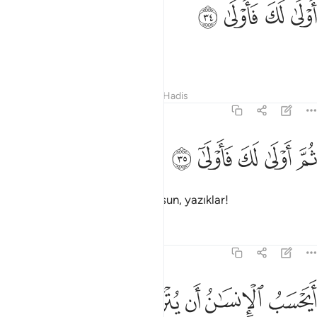
ﲁ
ﲂ
ولى لك فاولى ٣٤
ﲃ
ﲄ
َوْلَىٰ لَكَ فَأَوْلَىٰ ٣٤
Sana yazıklar olsun, yazıklar!
Tefsirler
Dersler
Yansımalar
Hadis
75:35
ﲅ
ﲆ
ﲇ
م اولى لك فاولى ٣٥
ﲈ
ﲉ
ُمَّ أَوْلَىٰ لَكَ فَأَوْلَىٰٓ ٣٥
Daha ne olsun, sana yazıklar olsun, yazıklar!
Tefsirler
Dersler
Yansımalar
75:36
ﲊ
ﲋ
ﲌ
يحسب الانسان ان يترك سدى ٣٦
ﲍ
ﲎ
ﲏ
َيَحْسَبُ ٱلْإِنسَـٰنُ أَن يُتْرَكَ سُدًى ٣٦