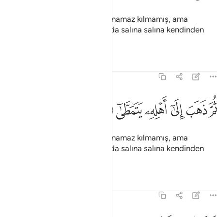
O, Peygamberi doğrulamamış, namaz kılmamış, ama
yalanlayıp yüz çevirmiş, sonra da salına salına kendinden
yana olanlara gitmişti.
Tefsirler
Dersler
Yansımalar
75:33
ﱻ
ﱼ
ﱽ
ﱾ
م ذهب الى اهله يتمطى ٣٣
ﱿ
ﲀ
ُمَّ ذَهَبَ إِلَىٰٓ أَهْلِهِۦ يَتَمَطَّىٰٓ ٣٣
O, Peygamberi doğrulamamış, namaz kılmamış, ama
yalanlayıp yüz çevirmiş, sonra da salına salına kendinden
yana olanlara gitmişti.
Tefsirler
Dersler
Yansımalar
75:34