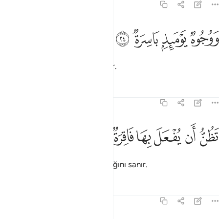
75:24
ﱑ
ﱒ
وجوه يوميذ باسرة ٢٤
ﱓ
ﱔ
َوُجُوهٌۭ يَوْمَئِذٍۭ بَاسِرَةٌۭ ٢٤
O gün bir takım yüzler de asıktır.
Tefsirler
Dersler
Yansımalar
75:25
ﱕ
ﱖ
ﱗ
ظن ان يفعل بها فاقرة ٢٥
ﱘ
ﱙ
ﱚ
َظُنُّ أَن يُفْعَلَ بِهَا فَاقِرَةٌۭ ٢٥
Kendisinin belkemiğinin kırılacağını sanır.
Tefsirler
Dersler
Yansımalar
75:26