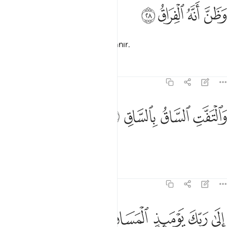
ﱥ
ﱦ
ظن انه الفراق ٢٨
ﱧ
ﱨ
َظَنَّ أَنَّهُ ٱلْفِرَاقُ ٢٨
Artık ayrılık vaktinin geldiğini sanır.
Tefsirler
Dersler
Yansımalar
75:29
ﱩ
ﱪ
التفت الساق بالساق ٢٩
ﱫ
ﱬ
َٱلْتَفَّتِ ٱلسَّاقُ بِٱلسَّاقِ ٢٩
Bacaklar birbirine dolaşır.
Tefsirler
Dersler
Yansımalar
75:30
ﱭ
ﱮ
لى ربك يوميذ المساق ٣٠
ﱯ
ﱰ
ﱱ
ِلَىٰ رَبِّكَ يَوْمَئِذٍ ٱلْمَسَاقُ ٣٠