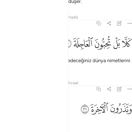
Sonra onu sana açıklamak Bize düşer.
Tefsirler
Dersler
Yansımalar
Hadis
75:20
ﱁ
ﱂ
ﱃ
لا بل تحبون العاجلة ٢٠
ﱄ
ﱅ
َلَّا بَلْ تُحِبُّونَ ٱلْعَاجِلَةَ ٢٠
Hayır, hayır! Sizler, çabuk elde edeceğiniz dünya nimetlerini
seversiniz.
Tefsirler
Dersler
Yansımalar
Kıraat
75:21
ﱆ
تذرون الاخرة ٢١
ﱇ
ﱈ
َتَذَرُونَ ٱلْـَٔاخِرَةَ ٢١
Ahireti bırakırsınız.