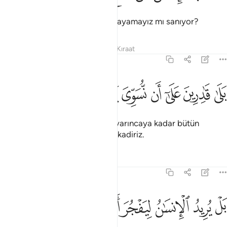
İnsan, kemiklerini bir araya toplayamayız mı sanıyor?
Tefsirler
Dersler
Yansımalar
Kıraat
75:4
ﲊ
ﲋ
ﲌ
ﲍ
لى قادرين على ان نسوي بنانه ٤
ﲎ
ﲏ
ﲐ
َلَىٰ قَـٰدِرِينَ عَلَىٰٓ أَن نُّسَوِّىَ بَنَانَهُۥ ٤
Evet, Biz onu, parmak uçlarına varıncaya kadar bütün
incelikleriyle yeniden yapmaya kadiriz.
Tefsirler
Dersler
Yansımalar
75:5
ﲑ
ﲒ
ﲓ
ل يريد الانسان ليفجر امامه ٥
ﲔ
ﲕ
ﲖ
َلْ يُرِيدُ ٱلْإِنسَـٰنُ لِيَفْجُرَ أَمَامَهُۥ ٥