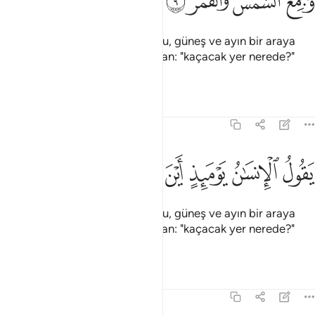
ﲣ
ﲤ
ﲥ
ﲦ
َجُمِعَ ٱلشَّمْسُ وَٱلْقَمَرُ ٩
Gözün kamaştığı, ayın tutulduğu, güneş ve ayın bir araya
getirildiği zaman, işte o gün insan: "kaçacak yer nerede?"
der.
Tefsirler
Dersler
Yansımalar
75:10
ﲧ
ﲨ
ﲩ
قول الانسان يوميذ اين المفر ١٠
ﲪ
ﲫ
ﲬ
َقُولُ ٱلْإِنسَـٰنُ يَوْمَئِذٍ أَيْنَ ٱلْمَفَرُّ ١٠
Gözün kamaştığı, ayın tutulduğu, güneş ve ayın bir araya
getirildiği zaman, işte o gün insan: "kaçacak yer nerede?"
der.
Tefsirler
Dersler
Yansımalar
75:11