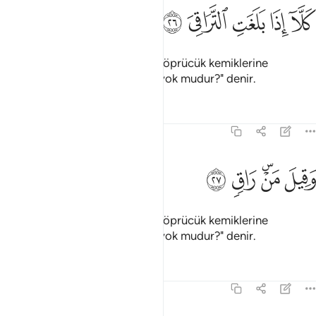
ﱛ
ﱜ
ﱝ
لا اذا بلغت التراقي ٢٦
ﱞ
ﱟ
َلَّآ إِذَا بَلَغَتِ ٱلتَّرَاقِىَ ٢٦
Dikkat edin; can boğaza gelip köprücük kemiklerine
dayandığı zaman: "Çare bulan yok mudur?" denir.
Tefsirler
Dersler
Yansımalar
75:27
ﱠ
ﱡﱢ
قيل من راق ٢٧
ﱣ
ﱤ
َقِيلَ مَنْ ۜ رَاقٍۢ ٢٧
Dikkat edin; can boğaza gelip köprücük kemiklerine
dayandığı zaman: "Çare bulan yok mudur?" denir.
Tefsirler
Dersler
Yansımalar
75:28