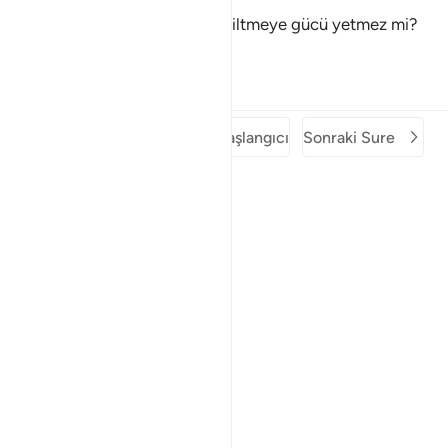
Bunları yapan Allah'ın ölüleri diriltmeye gücü yetmez mi?
Elbette yeter.
Tefsirler
Dersler
Yansımalar
Önceki Sure
Surenin Başlangıcı
Sonraki Sure