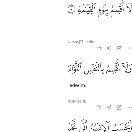
ﱺ
ﱻ
ﱼ
ا اقسم بيوم القيامة ١
ﱽ
ﱾ
َآ أُقْسِمُ بِيَوْمِ ٱلْقِيَـٰمَةِ ١
Kıyamet gününe yemin ederim.
Tefsirler
Dersler
Yansımalar
Kıraat
Hadis
75:2
ﱿ
ﲀ
لا اقسم بالنفس اللوامة ٢
ﲁ
ﲂ
ﲃ
َلَآ أُقْسِمُ بِٱلنَّفْسِ ٱللَّوَّامَةِ ٢
Ve nedamet çeken nefse yemin ederim.
Tefsirler
Dersler
Yansımalar
İlgili İçerik
75:3
ﲄ
ﲅ
ﲆ
يحسب الانسان الن نجمع عظامه ٣
ﲇ
ﲈ
ﲉ
َيَحْسَبُ ٱلْإِنسَـٰنُ أَلَّن نَّجْمَعَ عِظَامَهُۥ ٣