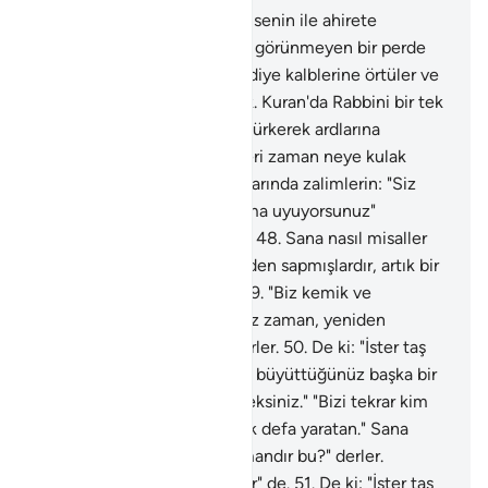
45
.
Kuran okuduğun zaman senin ile ahirete
inanmayan kimseler arasına görünmeyen bir perde
çekeriz.
46
.
Kuran'ı anlarlar diye kalblerine örtüler ve
kulaklarına da ağırlık koyduk. Kuran'da Rabbini bir tek
olarak andığın zaman, onlar ürkerek ardlarına
dönerler.
47
.
Seni dinledikleri zaman neye kulak
verdiklerini ve gizli toplantılarında zalimlerin: "Siz
sadece büyülenmiş bir adama uyuyorsunuz"
dediklerini Biz çok iyi biliriz.
48
.
Sana nasıl misaller
verdiklerine bir bak! Bu yüzden sapmışlardır, artık bir
yol da bulamamaktadırlar.
49
.
"Biz kemik ve
ufalanmış toprak olduğumuz zaman, yeniden
mutlaka dirilecek miyiz? derler.
50
.
De ki: "İster taş
veya demir ya da kalbinizde büyüttüğünüz başka bir
yaratık olun, yine de dirileceksiniz." "Bizi tekrar kim
diriltir?" derler; de ki: "Sizi ilk defa yaratan." Sana
başlarını sallayarak: "Ne zamandır bu?" derler.
"Yakında olması mümkündür" de.
51
.
De ki: "İster taş