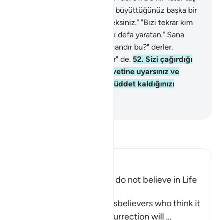
veya demir ya da kalbinizde büyüttüğünüz başka bir
yaratık olun, yine de dirileceksiniz." "Bizi tekrar kim
diriltir?" derler; de ki: "Sizi ilk defa yaratan." Sana
başlarını sallayarak: "Ne zamandır bu?" derler.
"Yakında olması mümkündür" de.
52
.
Sizi çağırdığı
gün, O'na hamdederek davetine uyarsınız ve
kabirlerinizde pek az bir müddet kaldığınızı
sanırsınız.
-
Turkish Translation(Diyanet)
Tefsir okuyun.
Ibn Kathir (Abridged)
Refutation of Those Who do not believe in Life
after Death
Allah tells us about the disbelievers who think it
very unlikely that the Resurrection will
…