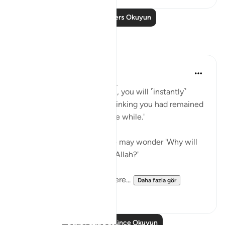
Daha Fazla Ders Okuyun
Yansımalar
A Siddiqui
6 yıl önce
·
referans
ayet 17:49-52
'On the Day He will call you, you will ˹instantly˺
respond by praising Him, thinking you had remained
˹in the world˺ only for a little while.'
After reading this ayah, one may wonder 'Why will
the unbelievers also praise Allah?'
Imam Maududi gives an intere...
Daha fazla gör
6
2
Daha Fazla Düşünce Okuyun