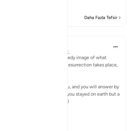
Devamını oku
Daha Fazla Tefsir
Dersler
In the Shade of the Quran
31 hafta önce
·
referans
ayet 17:52
The surah then paints a speedy image of what
happens when the Day of Resurrection takes place,
as it will indeed do:
"On that day He will call you, and you will answer by
praising Him, thinking that you stayed on earth but a
very short while." (Verse 52)
The...
Daha fazla gör
0
0