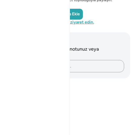
Yansıma Ekle
QuranReflect'i ziyaret edin.
Notlar ve Düşünceler
Bu ayetle ilgili herhangi bir notunuz veya
düşünceniz yok.
Düşüncelerinizi kaydedin…
Notes
placeholders