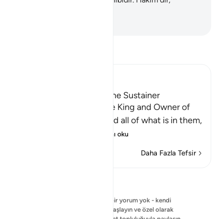
haberdardır.
-
Turkish Translation(Diyanet)
Tefsir okuyun.
Ibn Kathir (Abridged)
Allah is the Creator and the Sustainer
Allah states that He is the King and Owner of
the heavens and earth and all of what is in them,
and that He has
…
Devamını oku
Daha Fazla Tefsir
Yansımalar
Şu anda gösterilecek bir yorum yok - kendi
yorumunuzu yazmaya başlayın ve özel olarak
kaydedin veya QuranReflect topluluğuyla paylaşın.