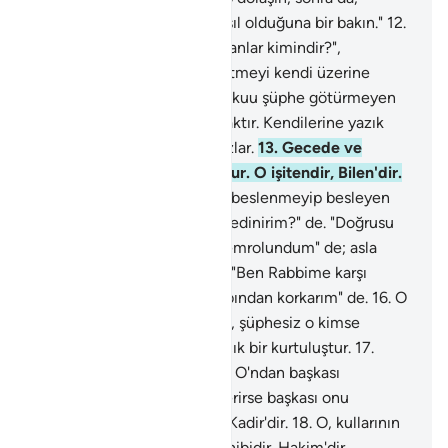
yalanlayanların sonunun nasıl olduğuna bir bakın."
12
.
De ki: "göklerde ve yerde olanlar kimindir?",
"Allah'ındır" de. O, rahmet etmeyi kendi üzerine
almıştır; and olsun ki, sizi vukuu şüphe götürmeyen
kıyamet gününde toplayacaktır. Kendilerine yazık
ettiler; çünkü onlar inanmazlar.
13
.
Gecede ve
gündüzde bulunan O'nundur. O işitendir, Bilen'dir.
14
.
"Gökleri ve yeri yaratan, beslenmeyip besleyen
Allah'tan başka bir dost mu edinirim?" de. "Doğrusu
ben ilk müslüman olmakla emrolundum" de; asla
ortak koşanlardan olma!
15
.
"Ben Rabbime karşı
gelirsem, büyük günün azabından korkarım" de.
16
.
O
gün kim azabdan alıkonursa, şüphesiz o kimse
rahmete erişmiştir. Bu, apaçık bir kurtuluştur.
17
.
Allah sana bir sıkıntı verirse, O'ndan başkası
gideremez. Sana bir iyilik verirse başkası onu
engelleyemez. O, her şeye Kadir'dir.
18
.
O, kullarının
üstünde yegane tasarruf sahibidir. Hakim'dir,