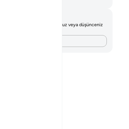
rkish Translation(Diyanet)
tlar ve Düşünceler
 ayetle ilgili herhangi bir notunuz veya düşünceniz
k.
Düşüncelerinizi kaydedin…