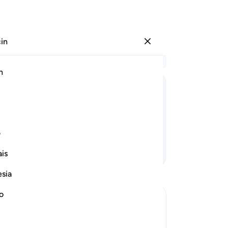
çin
Giriş yap
Ba
h
Böl
1
.
ﲻ
ﲼ
ﲽ
ﲾ
ver
gös
onl
ف
ok
Devamını Okuyun
is
bu
O'd
esia
Fay
ko
no
kaç
ora