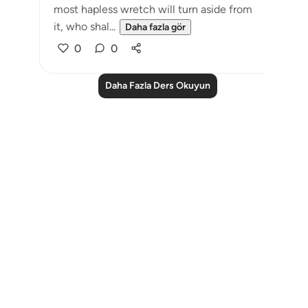
most hapless wretch will turn aside from
it, who shal...
Daha fazla gör
0
0
Daha Fazla Ders Okuyun