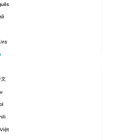
-
Tu
guês
igration to Al-Madinah. The proof of
n `Azib, that he said, "The first people
ий
No
nions of the Prophet were M
…
Bu
yo
ไทย
Daha Fazla Tefsir
e
Yansımalar
Razia Zahra
中文
geçen yıl
·
referans
ayet 87:9-10
In the Name of Allah, the Most Merciful,
u
the Especially Merciful,
ol
Not everyone will be able to grasp the
ili
Qur’an. Not everyone will pay true
attention to the Qur’an. Not everyone will
Việt
derive their salvation from the Book of