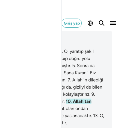
Giriş yap
ğlam içinde okuyun
üm 87, Sayfa 591, Juz 30
Yüce Rabbinin adını tesbih et.
2
.
O, yaratıp şekil
miştir.
3
.
O, her şeyi ölçüyle yapıp doğru yolu
termiştir.
4
.
O, yeşillikler bitirmiştir.
5
.
Sonra da
arı siyah çerçöpe çevirmiştir.
6
.
Sana Kuran'ı Biz
utacağız ve asla unutmayacaksın;
7
.
Allah'ın dilediği
ndan müstesnadır. Doğrusu açığı da, gizliyi de bilen
ur.
8
.
Kolay olanı yapmayı sana kolaylaştırırız.
9
.
dalı olacaksa insanlara öğüt ver.
10
.
Allah'tan
rkan öğüt alacaktır.
11
.
Bedbaht olan ondan
ınacaktır.
12
.
O, en büyük ateşe yaslanacaktır.
13
.
O,
da ne ölecektir ne de dirilecektir.