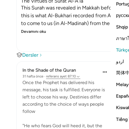
The Virtues of Surat Al-A`la
Portu
This Surah was revealed in Makkah before the m
this is what Al-Bukhari recorded from Al-Bara' bi
русск
to come to us (in Al-Madinah) from the Compa
Shqip
Devamını oku
ภาษา
Türkç
Dersler
اردو
In the Shade of the Quran
简体
31 hafta önce
·
referans
ayet 87:10
Once the Prophet has delivered his
Melay
message, his task is fulfilled. Everyone is
Españ
left to choose his way. Destinies differ
according to the choice of ways people
Kiswah
follow
Tiếng 
"He who fears God will heed it, but the