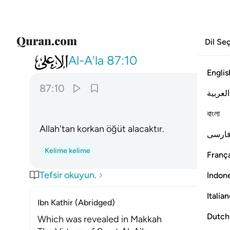
Dil Se
087
سيذكر من يخشى ١٠
Al-A'la
87:10
Englis
87:10
العربية
বাংলা
Allah'tan korkan öğüt alacaktır.
ارسی
Kelime kelime
França
Tefsir okuyun.
Indon
Italia
Ibn Kathir (Abridged)
Dutch
Which was revealed in Makkah