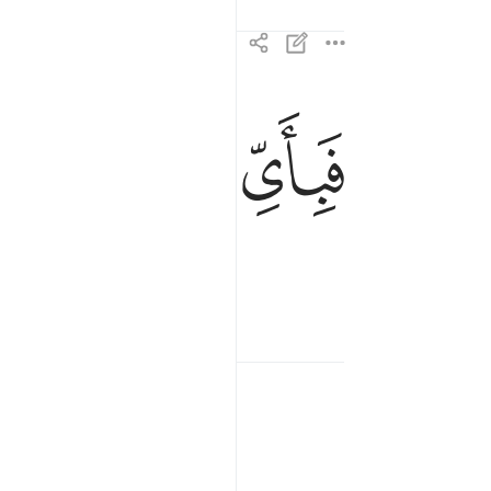
ﲽ
ﲾ
ﲿ
فباي الاء ربكما تكذبان ٣٨
فَبِأَىِّ ءَالَآءِ رَبِّكُمَا تُكَذِّبَانِ ٣٨