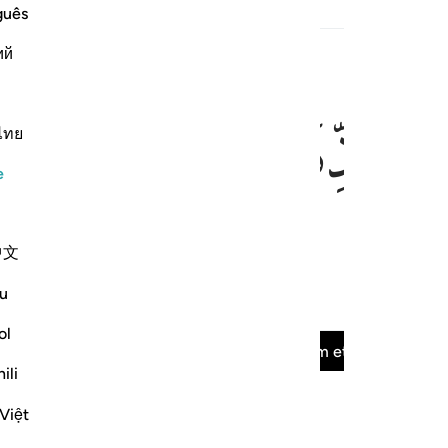
guês
çerik
ий
ﳀ
ﳁ
ไทย
e
hangisini yalanlarsınız?
中文
u
çerik
ol
Surenin tamamını oku
Devam et
ili
Việt