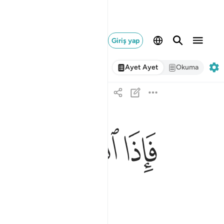
Giriş yap
Ayet Ayet
Okuma
ﲶ
ﲷ
ﲸ
فاذا انشقت السماء فكانت وردة كالدهان ٣٧
فَإِذَا ٱنشَقَّتِ ٱلسَّمَآءُ فَكَانَتْ وَرْدَةًۭ كَٱلدِّهَانِ ٣٧