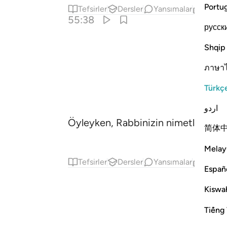
Portu
Tefsirler
Dersler
Yansımalar
İlgili İ
55:38
русск
Shqip
ภาษา
Türkç
اردو
Öyleyken, Rabbinizin nimetlerinden 
简体
Melay
Tefsirler
Dersler
Yansımalar
İlgili İ
Españ
Kiswah
Tiếng 