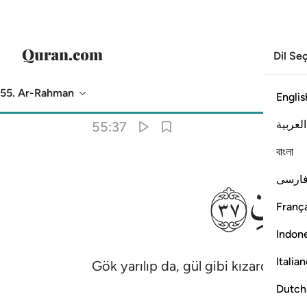
Dil Se
55. Ar-Rahman
Englis
Meal
: Turkish Translation (Diyanet)
العربية
55:37
বাংলা
ﲼ
ارسی
França
Indon
Italia
Gök yarılıp da, gül gibi kızardığı, y
Dutch