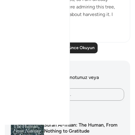
salivating. But as I stood there admiring this tree,
naturally, I started thinking about harvesting it. I
start...
Daha fazla gör
23
3
Daha Fazla Düşünce Okuyun
Notlar ve Düşünceler
Bu ayetle ilgili herhangi bir notunuz veya
düşünceniz yok.
Düşüncelerinizi kaydedin…
Öğrenme Planları
Surah Al-Insan: The Human, From
Nothing to Gratitude