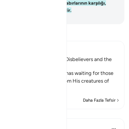
parlaklık ve neşe verir.
12
.
Sabırlarının karşılığı,
cennet ve oradaki ipeklerdir.
-
Turkish Translation(Diyanet)
Tefsir okuyun.
Ibn Kathir (Abridged)
The Recompense of the Disbelievers and the
Righteous
Allah informs of what he has waiting for those
who disbelieve in Him from His creatures of
chains,
…
Devamını oku
Daha Fazla Tefsir
Dersler
In the Shade of the Quran