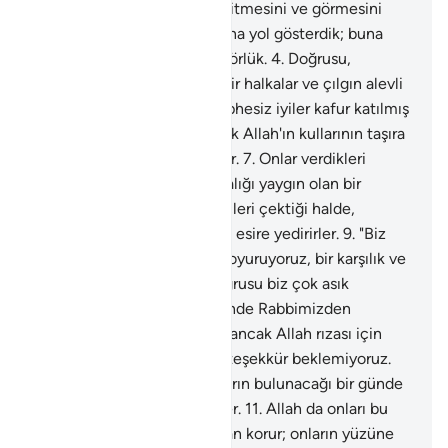
deneriz; bu yüzden, onun işitmesini ve görmesini
sağlamışızdır.
3
.
Şüphesiz ona yol gösterdik; buna
kimi şükreder, kimi de nankörlük.
4
.
Doğrusu,
inkarcılar için zincirler, demir halkalar ve çılgın alevli
cehennem hazırladık.
5
.
Şüphesiz iyiler kafur katılmış
bir tastan içerler.
6
.
Bu ancak Allah'ın kullarının taşıra
taşıra içebileceği bir pınardır.
7
.
Onlar verdikleri
sözleri yerine getirirler, fenalığı yaygın olan bir
günden korkarlar.
8
.
Onlar içleri çektiği halde,
yiyeceği yoksula, öksüze ve esire yedirirler.
9
.
"Biz
sizi ancak Allah rızası için doyuruyoruz, bir karşılık ve
teşekkür beklemiyoruz. Doğrusu biz çok asık
suratların bulunacağı bir günde Rabbimizden
korkarız" derler.
10
.
"Biz sizi ancak Allah rızası için
doyuruyoruz, bir karşılık ve teşekkür beklemiyoruz.
Doğrusu biz çok asık suratların bulunacağı bir günde
Rabbimizden korkarız" derler.
11
.
Allah da onları bu
yüzden o günün fenalığından korur; onların yüzüne