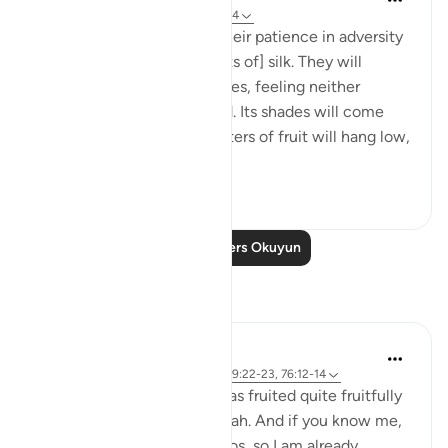
31 hafta önce
·
referans
ayet 76:12-14
And will reward them for their patience in adversity
with a garden and [garments of] silk. They will
recline there on soft couches, feeling neither
burning sun nor severe cold. Its shades will come
low over them, and its clusters of fruit will hang low,
within...
Daha fazla gör
0
0
Daha Fazla Ders Okuyun
Yansımalar
Ilham Amin
19 hafta önce
·
referans
ayet 90:4, 69:22-23, 76:12-14
One of my avocado trees has fruited quite fruitfully
(pun intended). Alhamdulillah. And if you know me,
you know I love my avocados, so I am already