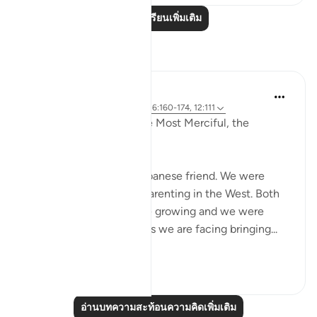
อ่านบทเรียนเพิ่มเติม
การสะท้อน
Razia Zahra
2 ปีที่แล้ว
·
อ้างอิง
อายะห์ 12:2-3, 26:160-174, 12:111
In the Name of Allah, the Most Merciful, the
Especially Merciful,
Today, I met with my Lebanese friend. We were
discussing politics and parenting in the West. Both
of our eldest children are growing and we were
discussing the challenges we are facing bringing...
ดูเพิ่มเติม
16
1
อ่านบทความสะท้อนความคิดเพิ่มเติม