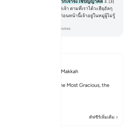
เขาเป็นภาษาอาหรับเพื่อพวกเจ้าจะใช้ปัญญาคิด
3
.
[3]
เราจะเล่าเรื่องราวที่ดียิ่งแก่เจ้า ตามที่เราได้วะฮียฺอัลกุ
รอานนี้แก่เจ้า และหากว่าก่อนหน้านี้เจ้าอยู่ในหมู่ผู้ไม่รู้
เรื่องราว
-
Society of Institutes and Universities
อ่านตัฟซีร์
Ibn Kathir (Abridged)
Which was revealed in Makkah
بِسْمِ اللَّهِ الرَّحْمَـنِ الرَّحِيمِ
In the Name of Allah, the Most Gracious, the
Most Merciful.
Qualities of the Qur'an
In
…
อ่านเพิ่มเติม
ตัฟซีร์เพิ่มเติม