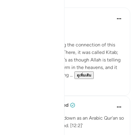
บทเรียน
Nouman Ali Khan
4 ปีที่แล้ว
·
อ้างอิง
อายะห์ 12:2
AN ARABIC RECITAL
Let’s start by appreciating the connection of this
Ayah to the one before. There, it was called Kitab;
here, it is called Quran. It’s as though Allah is telling
us that it's in a written form in the heavens, and it
was turned into something ...
ดูเพิ่มเติม
34
2
When the Stars Prostrated
5 ปีที่แล้ว
·
อ้างอิง
อายะห์ 12:2
'Indeed, We have sent it down as an Arabic Qur'an so
that you might understand. [12:2]'