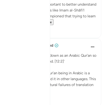
💭 Studying Arabic is important to better understand
the Qur'an. Great scholars like Imam al-Shāfi‘ī
(raḥimahullāh) even championed that trying to learn
Arabic is a religi...
ดูเพิ่มเติม
0
0
When the Stars Prostrated
5 ปีที่แล้ว
·
อ้างอิง
อายะห์ 12:2
'Indeed, We have sent it down as an Arabic Qur'an so
that you might understand. [12:2]'
💭 The mention of the Qur’an being in Arabic is a
caution to those who read it in other languages. This
prepares them for the natural failures of translation
they will fin...
ดูเพิ่มเติม
0
0