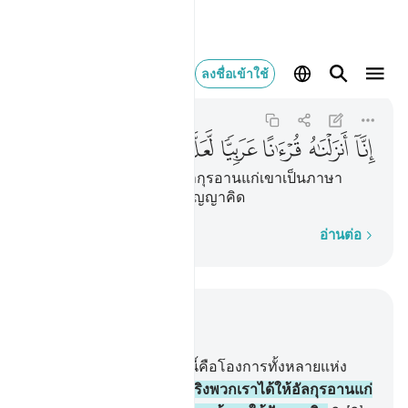
انا انزلناه قرانا 
ลงชื่อเข้าใช้
Yusuf
12:2
12:2
ﲙ
ﲚ
ﲛ
ﲜ
ﲝ
ﲞ
ﲟ
[2] แท้จริงพวกเราได้ให้อัลกุรอานแก่เขาเป็นภาษา
อาหรับเพื่อพวกเจ้าจะใช้ปัญญาคิด
ทีละคำ
อ่านต่อ
อ่านในบริบท
บท 12, หน้าหนังสือ 235, จุซ 12
1
.
[1] อะลิฟ ลาม รอ เหล่านี้คือโองการทั้งหลายแห่ง
คัมภีร์ที่ชัดแจ้ง
2
.
[2] แท้จริงพวกเราได้ให้อัลกุรอานแก่