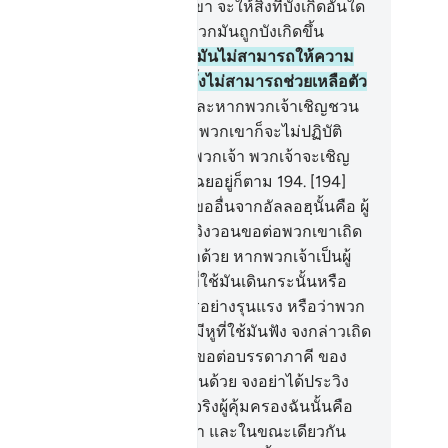
ให้มีภาคีขึ้น
191
.
[191] พวกเขา จะให้สิ่งที่บังเกิดอันใด
ุ้นส่วน (กับพระองค์) ทั้ง ๆ ที่พวกมันถูกบังเกิดขึ้น
ะนั้นหรือ
192
.
[192] และพวกมันไม่สามารถให้ความ
วยเหลือใด ๆ แก่พวกเขา และทั้งไม่สามารถช่วยเหลือตัว
งพวกมันเองด้วย
193
.
[193] และหากพวกเจ้าเชิญชวน
กเขา ไปสู่คำแนะนำที่ถูกต้อง พวกเขาก็จะไม่ปฏิบัติ
มพวกเจ้า ย่อมมีผลเท่ากันแก่พวกเจ้า พวกเจ้าจะเชิญ
นพวกเขา หรือพวกเจ้าจะนิ่งเฉยอยู่ก็ตาม
194
.
[194]
จริงบรรดาผู้ที่พวกเจ้าวิงวอนขออื่นจากอัลลอฮฺนั้นคือ ผู้
เป็นบ่าวเยี่ยงพวกเจ้านั้นเอง จงวิงวอนขอต่อพวกเขาเถิด
้วจงให้พวกเขาตอบรับพวกเจ้าด้วย หากพวกเจ้าเป็นผู้
จริง
195
.
[195] พวกมันมีเท้าที่ใช้มันเดินกระนั้นหรือ
ือว่าพวกมันมีมีที่ใช้มันจัดการอย่างรุนแรง หรือว่าพวก
มีตาที่ใช้มอง หรือว่าพวกมันมีหูที่ใช้มันฟัง จงกล่าวเถิด
ุฮัมมัด) ว่า พวกท่านจงวิงวอนขอต่อบรรดาภาคี ของ
กเจ้าเถิดแล้วจงวางอุบายแก่ฉันด้วย จงอย่าได้ประวิง
ลาให้แก่ฉันเลย
196
.
[196] แท้จริงผู้คุ้มครองฉันนั้นคือ
ลลอฮฺผู้ทรงประทานคัมภีร์ลงมา และในขณะเดียวกัน