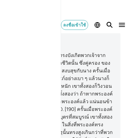
ลงชื่อเข้าใช้
านในบริบท
7, หน้าหนังสือ 175, จุซ 9
9
.
[189] พระองค์นั้นคือผู้ที่ได้ทรงบังเกิดพวกเจ้าจาก
ิตเดียว และได้ทรงให้มีขึ้นจากชีวิตนั้น ซึ่งคู่ครอง ของ
ิตนั้น เพื่อชีวิตนั้นจะได้มีความสงบสุขกับนาง ครั้นเมื่อ
ิตนั้นได้สมสู่นาง นางก็อุ้มครรภ์อย่างเบา ๆ แล้วนางก็
นมันไป ครั้นเมื่อนางอุ้มครรภ์หนัก เขาทั้งสองก็วิงวอน
ออัลลอฮฺผู้เป็นพระเจ้าของเขาทั้งสองว่า ถ้าหากพระองค์
งประทานบุตรที่สมบูรณ์ให้ข้าพระองค์แล้ว แน่นอนข้า
องค์ก็อยู่ในหมู่ผู้ขอบคุณ
190
.
[190] ครั้นเมื่อพระองค์
้ทรงประทานให้เขาทั้งสองซึ่งบุตรที่สมบูรณ์ เขาทั้งสอง
ให้มีบรรดาภาคีขึ้นแก่พระองค์ ในสิ่งที่พระองค์ทรง
ะทานให้แก่เขาทั้งสอง อัลลอฮฺนั้นทรงสูงเกินกว่าที่พวก