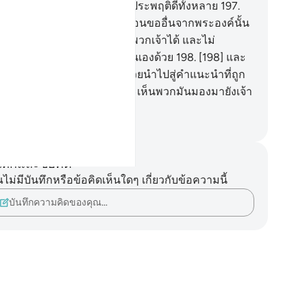
ะองค์ก็ทรงคุ้มครองบรรดาผู้ประพฤติดีทั้งหลาย
197
.
97] และบรรดาผู้ที่พวกเจ้าวิงวอนขออื่นจากพระองค์นั้น
กมันไม่สามารถจะช่วยเหลือพวกเจ้าได้ และไม่
มารถช่วยเหลือตัวของพวกมันเองด้วย
198
.
[198] และ
กพวกเจ้าวิงวอนพวกมันให้ช่วยนำไปสู่คำแนะนำที่ถูก
อง พวกมันก็ไม่ได้ยินและเจ้าจะเห็นพวกมันมองมายังเจ้า
ง ๆ ที่พวกมันมองไม่เห็น
ciety of Institutes and Universities
นทึกและข้อคิด
ไม่มีบันทึกหรือข้อคิดเห็นใดๆ เกี่ยวกับข้อความนี้
บันทึกความคิดของคุณ…