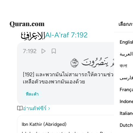
เลือก
007
ولا يستطيعون لهم نصرا ولا انفسهم ي
Al-A'raf
7:192
Englis
7:192
العربية
ﲝ
ﲞ
বাংলা
[192] และพวกมันไม่สามารถให้ความช่วยเหลือใด
ارسی
เหลือตัวของพวกมันเองด้วย
França
ทีละคำ
Indon
อ่านตัฟซีร์
Italia
Ibn Kathir (Abridged)
Dutch