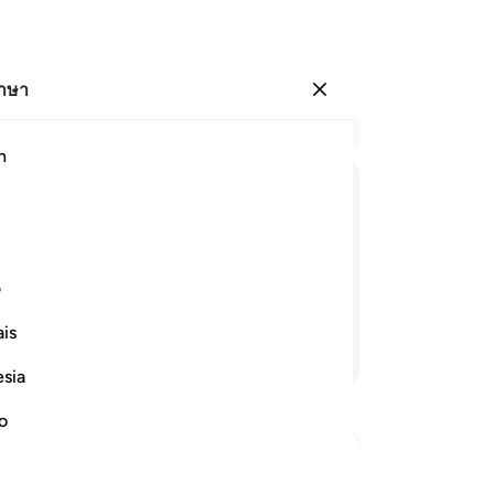
ภาษา
ลงชื่อเข้าใช้
อ่
h
บท 
18
ﲗ
ﲘ
ﲙ
ﲚ
ﲛ
ﲜ
ชีว
ชีว
 ๆ แก่พวกเขา และทั้งไม่สามารถช่วย
ชีว
ف
ผ่า
is
ต่
อ่านต่อ
ทร
esia
พระ
ได
no
ก็
ปร