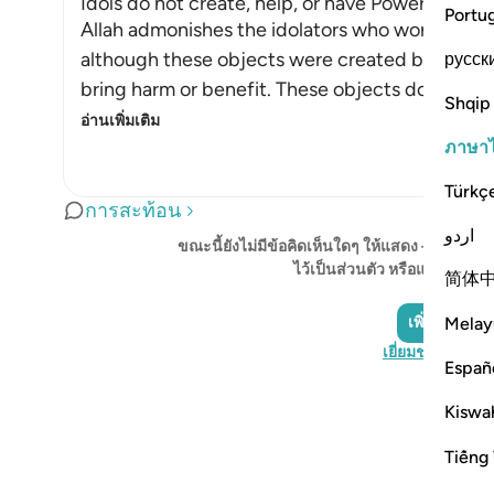
Idols do not create, help, or have Power over A
Portu
Allah admonishes the idolators who worshipped 
although these objects were created by Allah,
русск
bring harm or benefit. These objects do not see
Shqip
อ่านเพิ่มเติม
ภาษา
Türkç
การสะท้อน
اردو
ขณะนี้ยังไม่มีข้อคิดเห็นใดๆ ให้แสดง – โปรดเริ
ไว้เป็นส่วนตัว หรือแบ่งปันกั
简体
Melay
เพิ่มภาพสะท
เยี่ยมชม QuranR
Españ
Kiswah
Tiếng 