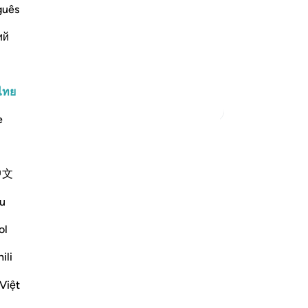
nything
เขา
guês
idols, rivals and images besides Him,
มีห
 and neither own anything nor can they
ий
กร
 or give aid to those who wors
…
ช่
ขอ
พว
ไทย
ตัฟซีร์เพิ่มเติม
ตา
e
ชว
แท้
่มเขียนข้อคิดเห็นของคุณเองและบันทึก
ที่
บชุมชน QuranReflect
中文
แล
พูด
u
้อน
หร
eflect
มัน
ol
(ม
ili
พว
เว
Việt
อั