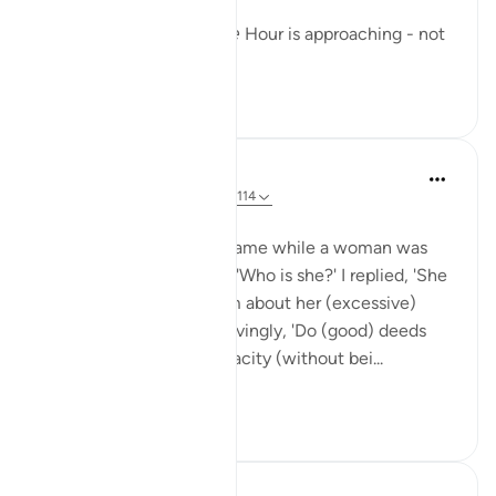
Allah reminds us that 𝘵𝘩𝘦 Hour is approaching - not
...
ดูเพิ่มเติม
23
3
Rushana Roberts
4 ปีที่แล้ว
·
อ้างอิง
อายะห์ 20:15, 3:114
Narrated 'Aisha:
Once the Prophet (ﷺ) came while a woman was
sitting with me. He said, 'Who is she?' I replied, 'She
is so and so,' and told him about her (excessive)
praying. He said disapprovingly, 'Do (good) deeds
which is within your capacity (without bei...
ดูเพิ่มเติม
1
0
gemi hartojo