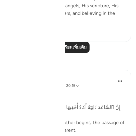
is to believe in Allah, His angels, His scripture, His
encounter, His messengers, and believing in the
res...
ดูเพิ่มเติม
2
0
อ่านบทเรียนเพิ่มเติม
การสะท้อน
Ubaid Farid
31 สัปดาห์ที่ผ่านมา
·
อ้างอิง
อายะห์ 20:15
𝗧𝗵𝗲 𝗛𝗼𝘂𝗿 𝗶𝘀 𝗰𝗼𝗺𝗶𝗻𝗴
إِنَّ ٱلسَّاعَةَ ءَاتِيَةٌ أَكَادُ أُخْفِيهَا لِتُجْزَىٰ كُلُّ نَفْسٍۭ بِمَا تَسْعَىٰ
As one year ends and another begins, the passage of
time becomes more apparent.