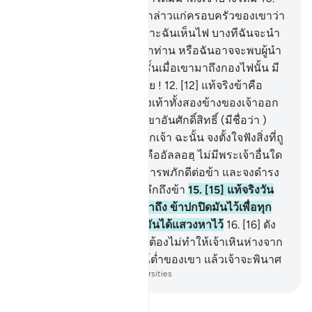
[10] เมื่อเขาเห็นไฟ เขาจึงกล่าวแก่ครอบครัวของเขาว่า
พวกท่านจงหยุดอยู่ที่นี่ เพราะฉันเห็นไฟ บางทีฉันจะนำ
คบเพลิงจากที่นั่นมาให้พวกท่าน หรือฉันอาจจะพบผู้นำ
ทางที่กองไฟนั้น
11
.
[11] ครั้นเมื่อเขามาถึงกองไฟนั้น มี
เสียงเรียกขึ้นว่า โอ้ มูซาเอ๋ย !
12
.
[12] แท้จริงข้าคือ
พระเจ้าของเจ้า จงถอดรองเท้าทั้งสองข้างของเจ้าออก
แท้จริงเจ้ากำลังอยู่ ณ หุบเขาอันศักดิ์สิทธิ์ (มีชื่อว่า )
ฏุวา
13
.
[13] และข้าได้เลือกเจ้า ฉะนั้น จงตั้งใจฟังสิ่งที่ถู
กวะฮียฺ
14
.
[14] แท้จริงข้าคืออัลลอฮฺ ไม่มีพระเจ้าอื่นใด
นอกจากข้า ดังนั้นเจ้าจงเคารพภักดีต่อข้า และจงดำรง
ไว้ซึ่งการละหมาด เพื่อรำลึกถึงข้า
15
.
[15] แท้จริงวัน
อวสานของโลกนั้นกำลังมาถึง ข้าปกปิดมันไว้เพื่อทุก
ชีวิตจะถูกตอบแทนตามที่มันได้แสวงหาไว้
16
.
[16] ดัง
นั้น ผู้ที่ไม่ศรัทธาต่อมัน จะต้องไม่ทำให้เจ้าเหินห่างจาก
มัน และปฏิบัติตามอารมณ์ต่ำของเขา แล้วเจ้าจะพินาศ
-
Society of Institutes and Universities