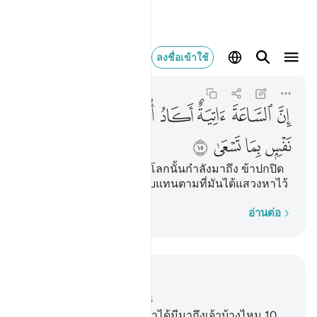
ان الساعة اتية ا
ลงชื่อเข้าใช้
Taha
20:15
20:15
ﱓ
ﱔ
ﱕ
ﱖ
ﱗ
ﱘ
ﱙ
ﱚ
ﱛ
ﱜ
ﱝ
[15] แท้จริงวันอวสานของโลกนั้นกำลังมาถึง ข้าปกปิด
มันไว้เพื่อทุกชีวิตจะถูกตอบแทนตามที่มันได้แสวงหาไว้
ทีละคำ
อ่านต่อ
อ่านในบริบท
บท 20, หน้าหนังสือ 313, จุซ 16
9
.
[9] และเรื่องราวของมูซาได้มีมาถึงเจ้าบ้างไหม
10
.