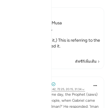
อ่านตัฟซีร์
Ibn Kathir (Abridged)
The First Revelation to Musa
Allah, the Exalted, says,
فَلَمَّآ أَتَاهَا
(And when he came to it,) This is referring to the
fire when he approached it.
نُ
…
อ่านเพิ่มเติม
ตัฟซีร์เพิ่มเติม
บทเรียน
Prophetic Commentary
8 ปีที่แล้ว
·
อ้างอิง
อายะห์ 27:71, 79:42, 72:25, 20:15, 31:34
Abu Hurayrah narrates: One day, the Prophet (saws)
was sitting out for the people, when Gabriel came
to him and said: 'What is Iman?' He responded: 'Iman