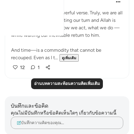
5 ปีที่แล้ว
·
อ้างอิง
อายะห์ 20:15
This is such a deeply powerful verse. Truly, we are all
in the waiting room awaiting our turn and Allah is
testing us how we are, how we act, what we do —
while waiting our inevitable return to him.
And time—is a commodity that cannot be
recouped. Even as I t...
ดูเพิ่มเติม
12
1
อ่านบทความสะท้อนความคิดเพิ่มเติม
บันทึกและข้อคิด
คุณไม่มีบันทึกหรือข้อคิดเห็นใดๆ เกี่ยวกับข้อความนี้
บันทึกความคิดของคุณ…